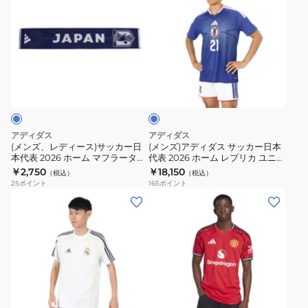
ズ、
ズ)
2024
2026
レ
ア
ホ
ホ
デ
デ
ー
ー
ィ
ィ
ム
ム
ブ
ー
ダ
レ
レ
ル
ス)
ス
プ
プ
ー
サ
サ
リ
リ
ッ
ッ
カ
カ
アディダス
アディダス
カ
カ
ユ
ユ
(メンズ、レディース)サッカー日
(メンズ)アディダス サッカー日本
本代表 2026 ホーム マフラータオ
代表 2026 ホーム レプリカ ユニフ
ー
ー
ニ
ニ
ル 応援グッズ BY309-KC0751
ォーム 背番号 21 佐野海舟
￥2,750
￥18,150
（税込）
（税込）
日
日
フ
フ
DAZ45-KD3345
25
ポイント
165
ポイント
本
本
ォ
ォ
(メ
(メ
代
代
ー
ー
ン
ン
表
表
ム
ム
ズ)
ズ)
2026
2026
キ
背
レ
マ
ホ
ホ
ッ
番
ア
ン
ー
ー
ズ
号
ル・
チ
レ
ム
ム
JMU99-
7
マ
ェ
ッ