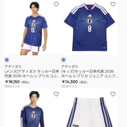
カ
本
(メ
(キ
ォ
ー
ー
代
ン
ッ
ー
ム
日
表
ズ)
ズ)
ム
背
本
2026
ア
サ
背
番
代
ホ
デ
ッ
番
号
表
ー
ィ
カ
号
13
ブ
2026
ム
ダ
ー
ル
14
中
ア
レ
ス
日
ー
伊
村
ウ
プ
サ
本
東
敬
ェ
リ
ッ
代
アディダス
アディダス
純
斗
イ
カ
カ
表
(メンズ)アディダス サッカー日本
(キッズ)サッカー日本代表 2026
也
UV719-
ア
ユ
代表 2026 ホーム レプリカ ユニフ
ホーム レプリカ ジュニア ユニフ
ー
2026
ォーム 背番号 15 鎌田大地
ォーム 背番号 8 久保建英 UV719-
DAZ45-
JZ9688
￥18,150
￥14,300
ン
ニ
（税込）
（税込）
日
ホ
DAZ45-KD3345
JZ9688
165
ポイント
130
ポイント
KD3345
セ
フ
本
ー
(メ
(キ
ム
ォ
代
ム
ン
ッ
ジ
ー
表
レ
ズ、
ズ)
ャ
ム
2026
プ
レ
キ
ケ
背
ホ
リ
デ
ッ
ッ
番
ー
カ
ィ
ズ