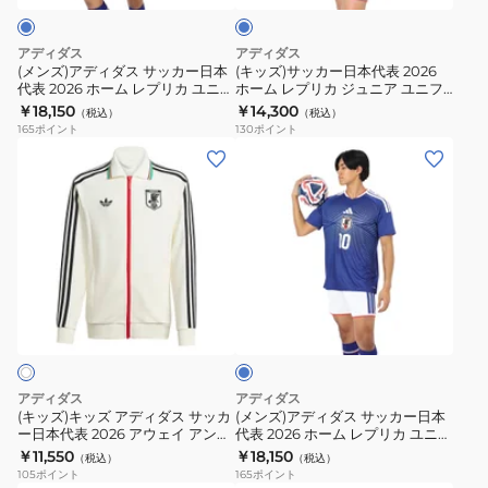
フ
カ
サ
本
ォ
ユ
ッ
代
アディダス
アディダス
ー
ニ
カ
表
(メンズ)アディダス サッカー日本
(キッズ)サッカー日本代表 2026
ム
フ
代表 2026 ホーム レプリカ ユニフ
ホーム レプリカ ジュニア ユニフ
ー
2026
ォーム 背番号 14 伊東純也
ォーム 背番号 13 中村敬斗 UV719-
￥18,150
￥14,300
DAZ45-
ォ
（税込）
（税込）
日
ホ
DAZ45-KD3345
JZ9688
165
ポイント
130
ポイント
KD3345
ー
本
ー
(キ
(メ
ム
代
ム
ッ
ン
セ
表
レ
ズ)
ズ)
ッ
2026
プ
キ
ア
ト
ホ
リ
ッ
デ
VZ513-
ー
カ
ズ
ィ
JZ9676
ブ
ム
ジ
ア
ダ
ル
レ
ュ
デ
ス
ー
プ
ニ
ィ
サ
リ
ア
ダ
ッ
アディダス
アディダス
カ
ユ
ス
カ
(キッズ)キッズ アディダス サッカ
(メンズ)アディダス サッカー日本
ユ
ニ
ー日本代表 2026 アウェイ アンセ
代表 2026 ホーム レプリカ ユニフ
サ
ー
ムジャケット TE067-KA1513
ォーム 背番号 10 堂安律 DAZ45-
￥11,550
￥18,150
ニ
フ
（税込）
（税込）
ッ
日
KD3345
105
ポイント
165
ポイント
フ
ォ