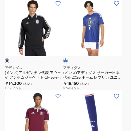
(メ
(メ
ム
ン
ン
ン
レ
セ
ズ)
ズ)
プ
ム
ア
ア
リ
ジ
ル
デ
カ
ャ
ゼ
ィ
ブ
シ
ケ
ン
ダ
ル
ョ
ッ
チ
ス
ー
ー
ト
ン
サ
ツ
CC368-
代
ッ
アディダス
アディダス
KLG75-
JZ6462
表
カ
(メンズ)アルゼンチン代表 アウェ
(メンズ)アディダス サッカー日本
JN1868
イ アンセムジャケット CM534-
代表 2026 ホーム レプリカ ユニフ
ア
ー
JZ6287
ォーム 背番号 7 三苫薫 DAZ45-
￥14,300
￥18,150
（税込）
（税込）
ウ
日
KD3345
130
ポイント
165
ポイント
ェ
本
(メ
(メ
イ
代
ン
ン
ア
表
ズ)
ズ、
ン
2026
ア
レ
セ
ホ
ス
デ
ム
ー
ト
ィ