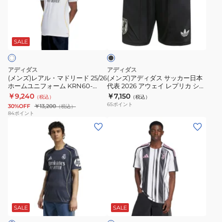
ホ
カ
ア
デ
ツ
号
ー
ユ
ル・
ィ
UW464-
14
ム
ニ
ブ
マ
ダ
ラ
JZ9702
伊
パ
フ
ド
ス
ッ
SALE
東
ッ
ォ
ク
リ
サ
純
カ
ー
ー
ッ
也
アディダス
アディダス
ブ
ム
ド
カ
(メンズ)レアル・マドリード 25/26
(メンズ)アディダス サッカー日本
UV719-
ル
SS672-
ホームユニフォーム KRN60-
代表 2026 アウェイ レプリカ ショ
25/26
ー
JZ9688
JJ1931
ーツ KLG80-JN1877
バ
￥9,240
KC8704
￥7,150
（税込）
（税込）
ホ
日
65
ポイント
30%OFF
￥13,200
（税込）
ッ
ー
本
84
ポイント
グ
(メ
(メ
ム
代
応
ン
ン
ユ
表
援
ズ)
ズ)
ニ
2026
試
レ
ユ
フ
ア
合
ア
ベ
ォ
ウ
観
ル・
ン
ー
ェ
戦
ホ
マ
ト
ム
イ
ワ
SD339-
ド
ス
KRN60-
レ
SALE
SALE
イ
KC0757
ト
リ
25/26
JJ1931
プ