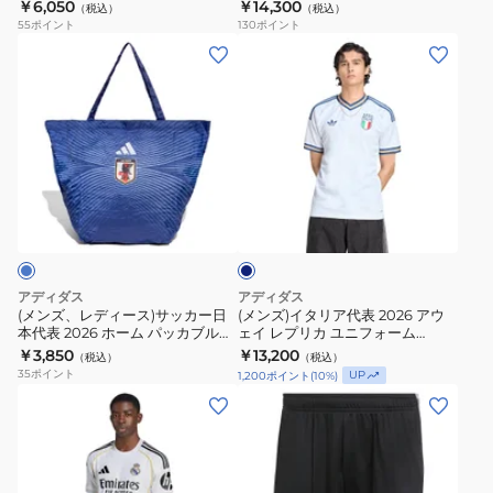
カ ショーツ UW464-JZ9702
ォーム 背番号 14 伊東純也
￥6,050
￥14,300
KD3345
（税込）
（税込）
ッ
ホ
JI7428
UV719-JZ9688
55
ポイント
130
ポイント
カ
ー
(メ
(メ
ー
ム
ン
ン
日
レ
ズ、
ズ)
本
プ
レ
イ
代
リ
デ
タ
表
カ
ィ
リ
ネ
2026
ジ
ー
ア
イ
ア
ュ
ス)
代
ビ
ウ
ニ
ー
サ
表
ェ
ア
ッ
2026
アディダス
アディダス
イ
ユ
カ
ア
(メンズ、レディース)サッカー日
(メンズ)イタリア代表 2026 アウ
レ
ニ
本代表 2026 ホーム パッカブルバ
ェイ レプリカ ユニフォーム
ー
ウ
ッグ 応援 試合観戦 SD339-
SS672-KC8704
￥3,850
￥13,200
プ
フ
（税込）
（税込）
日
ェ
KC0757
35
ポイント
UP
1,200
ポイント
(
10
%)
リ
ォ
本
イ
(メ
(メ
カ
ー
代
レ
ン
ン
シ
ム
表
プ
ズ)
ズ)
ョ
背
2026
リ
レ
ア
ー
番