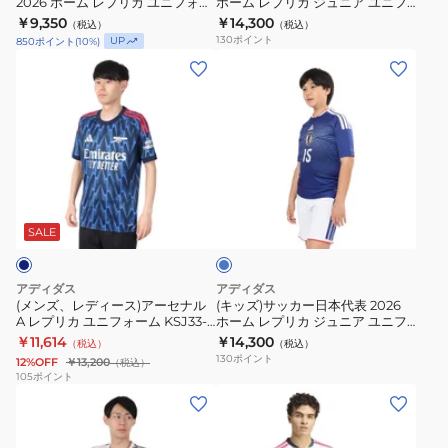
KLG87-
2026 ホーム レプリカ ユニフォー
ホーム レプリカ ジュニア ユニフ
表
2026
ム D TG366-KA6063
ォーム 背番号 7 三苫薫 UV719-
KD3345
￥9,350
￥14,300
JN1915
（税込）
（税込）
2026
ホ
JZ9688
130
ポイント
UP
850
ポイント
(
10
%)
ホ
ー
(メ
(キ
ー
ム
ン
ッ
ム
レ
ズ、
ズ)
レ
プ
レ
サ
プ
リ
デ
ッ
リ
カ
ィ
カ
カ
ジ
ブ
ー
ー
ル
ユ
ュ
ス)
日
ー
SALE
ニ
ニ
ア
本
フ
ア
ー
代
アディダス
アディダス
ォ
ユ
セ
表
(メンズ、レディース)アーセナル
(キッズ)サッカー日本代表 2026
ー
ニ
A レプリカ ユニフォーム KSJ33-
ホーム レプリカ ジュニア ユニフ
ナ
2026
JI9511
ォーム 背番号 15 鎌田大地 UV719-
ム
￥11,614
フ
￥14,300
（税込）
（税込）
ル
ホ
JZ9688
130
ポイント
12%OFF
￥13,200
（税込）
D
ォ
A
ー
105
ポイント
TG366-
ー
(メ
レ
レ
ム
KA6063
ム
ン
ア
プ
レ
背
ズ)FC
ル・
リ
プ