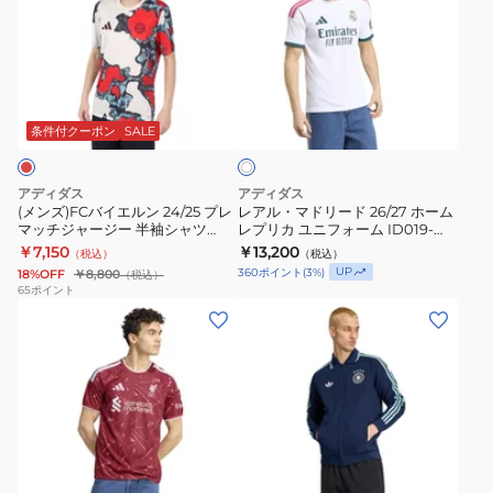
番
バ
マ
カ
リ
号
イ
ド
ユ
カ
7
エ
リ
ニ
ジ
三
ホ
ル
ー
フ
ュ
ワ
苫
ン
ド
ォ
ニ
条件付クーポン
SALE
イ
薫
ト
24/25
26/27
ー
ア
UV719-
プ
ホ
ム
ユ
アディダス
アディダス
JZ9688
レ
ー
KSJ33-
ニ
(メンズ)FCバイエルン 24/25 プレ
レアル・マドリード 26/27 ホーム
マッチジャージー 半袖シャツ
レプリカ ユニフォーム ID019-
マ
ム
JI9511
フ
KWF68-JE6776
JZ7206
￥7,150
￥13,200
（税込）
（税込）
ッ
レ
ォ
UP
360
ポイント
(
3
%)
18%OFF
￥8,800
（税込）
チ
プ
ー
65
ポイント
(メ
(メ
ジ
リ
ム
ン
ン
ャ
カ
背
ズ)
ズ)
ー
ユ
番
リ
ド
ジ
ニ
号
バ
イ
ー
フ
15
プ
ツ
半
ォ
鎌
ネ
ー
代
袖
ー
田
イ