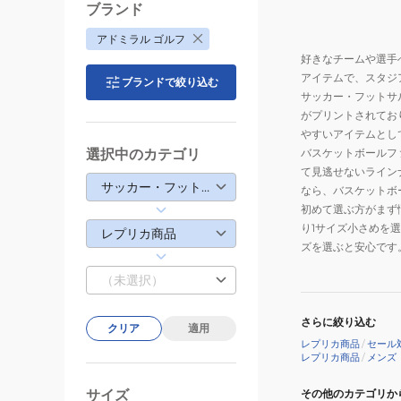
ニ
ブランド
フ
アドミラル ゴルフ
ォ
好きなチームや選手
ー
アイテムで、スタジ
ブランドで絞り込む
ム
サッカー・フットサ
AFJ533
がプリントされてお
SAX
やすいアイテムとし
選択中のカテゴリ
バスケットボールフ
て見逃せないライン
サッカー・フットサル
なら、バスケットボ
初めて選ぶ方がまず
り1サイズ小さめを
レプリカ商品
ズを選ぶと安心です
（未選択）
さらに絞り込む
クリア
適用
レプリカ商品
/
セール
レプリカ商品
/
メンズ
サイズ
その他のカテゴリか