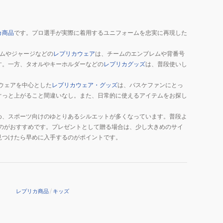
カ商品
です。プロ選手が実際に着用するユニフォームを忠実に再現した
。
ムやジャージなどの
レプリカウェア
は、チームのエンブレムや背番号
す。一方、タオルやキーホルダーなどの
レプリカグッズ
は、普段使いし
ウェアを中心とした
レプリカウェア・グッズ
は、バスケファンにとっ
ぐっと上がること間違いなし。また、日常的に使えるアイテムをお探し
め、スポーツ向けのゆとりあるシルエットが多くなっています。普段よ
のがおすすめです。プレゼントとして贈る場合は、少し大きめのサイ
見つけたら早めに入手するのがポイントです。
レプリカ商品
/
キッズ