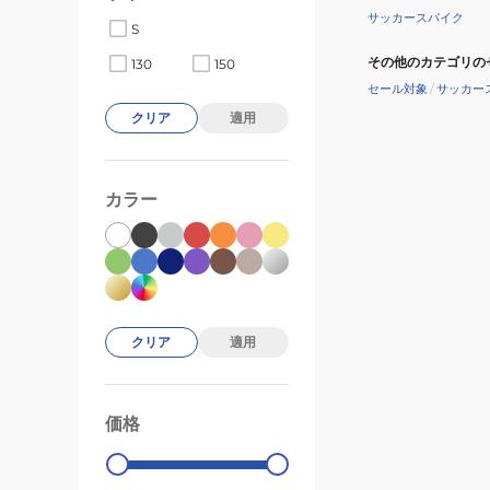
サッカースパイク
S
その他のカテゴリの
130
150
セール対象
/
サッカー
クリア
適用
カラー
クリア
適用
価格
99000
0