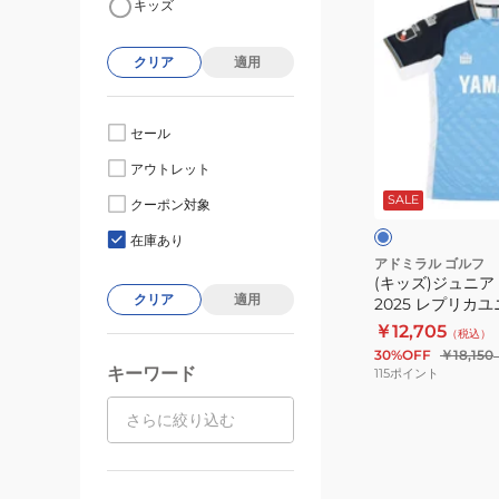
キッズ
ッ
ズ)
クリア
適用
ジ
ュ
ニ
セール
ア
サ
アウトレット
ジ
ッ
ク
SALE
ュ
クーポン対象
ス
ビ
在庫あり
ロ
アドミラル ゴルフ
(キッズ)ジュニア
磐
クリア
適用
2025 レプリカ
田
AFJ533 SAX
￥12,705
（税込）
2025
30%OFF
￥18,150
レ
キーワード
115
ポイント
プ
リ
カ
ユ