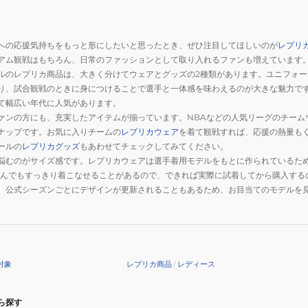
テ
ィ
ッ
への応援気持ちをもっと形にしたいと思ったとき、ぜひ注目してほしいのが
レプリ
ク
アム観戦はもちろん、日常のファッションとして取り入れるファンも増えています
ユ
ルのレプリカ商品は、大きく分けてウェアとグッズの2種類があります。ユニフォー
ニ
り、試合観戦のときに身につけることで選手と一体感を味わえるのが大きな魅力で
フ
て幅広い年代に人気があります。
ォ
ァンの方にも、充実したアイテムが揃っています。NBAなどの人気リーグのチーム
ナップです。お気に入りチームの
ー
レプリカウェア
を着て観戦すれば、応援の熱量も
ールの
レプリカグッズ
もあわせてチェックしてみてください。
ム
悩むのがサイズ感です。レプリカウェアは選手着用モデルをもとに作られているた
AFM552
選んでもすっきり着こなせることがあるので、できれば実際に試着してから購入する
RED
。公式シーズンごとにデザインが更新されることもあるため、お目当てのモデルを
対象
レプリカ商品
/
レディース
ら探す