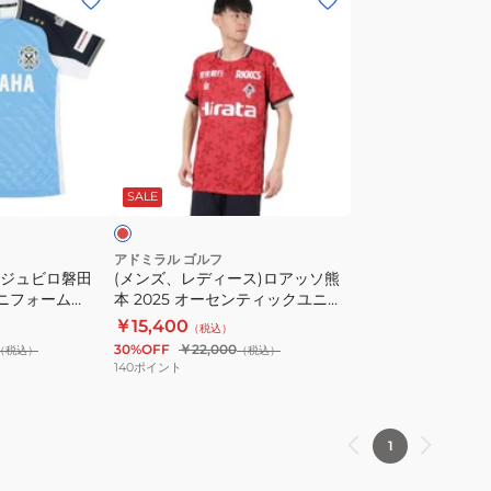
ン
ズ、
レ
デ
ィ
ー
レ
ス)
ッ
ド
SALE
ロ
ア
ッ
アドミラル ゴルフ
 ジュビロ磐田
(メンズ、レディース)ロアッソ熊
ソ
ユニフォーム
本 2025 オーセンティックユニフ
熊
ォーム AFM552 RED
￥15,400
（税込）
本
30%OFF
￥22,000
（税込）
（税込）
2025
140
ポイント
オ
ー
セ
1
ン