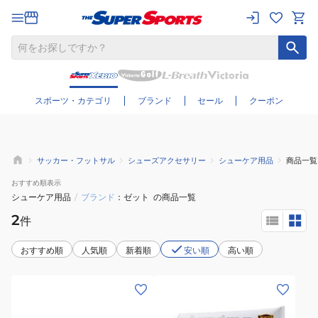
さらに絞り込む
スポーツ・カテゴリ
ブランド
セール
クーポン
サッカー・フットサル
シューズアクセサリー
シューケア用品
商品一覧
おすすめ
順表示
シューケア用品
/
ブランド
ゼット
の商品一覧
2
件
おすすめ順
人気順
新着順
安い順
高い順
(メ
ン