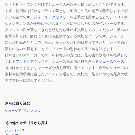
ントを押さえておくだけでシューズの寿命を大幅に延ばすことができます。
まず、使用後は汚れをブラシで落とし、風通しの良い場所で陰干しするのが
ケアの基本です。
シューズアクセサリー
を上手に活用することで、より丁寧
なメンテナンスが手軽に実現します。次に注目したいのが
インソール
です。
クッション性が落ちてきたと感じたら迷わず交換してみてください。足への
衝撃を和らげ、疲れにくさにも直接つながる大切なパーツです。
シューレー
ス
も消耗品のひとつで、切れかかったり汚れが目立ってきたりしたら早めに
新しいものへ替えることで、プレー中の思わぬトラブルを防げます。
日常使いのスニーカーのケアをお考えの方には、足の疲れや蒸れを軽減して
くれる
フットケア
グッズや、シューズを清潔に持ち運べる
シューズケース
、
そのほかさまざまな
シューズ小物
も豊富に揃っています。自分のシューズの
素材や使用環境に合ったアイテムを選んで、大切な一足をいつでも最高の状
態でプレーに臨んでください。
さらに絞り込む
シューケア用品
/
メンズ
その他のカテゴリから探す
シューレース
インソール