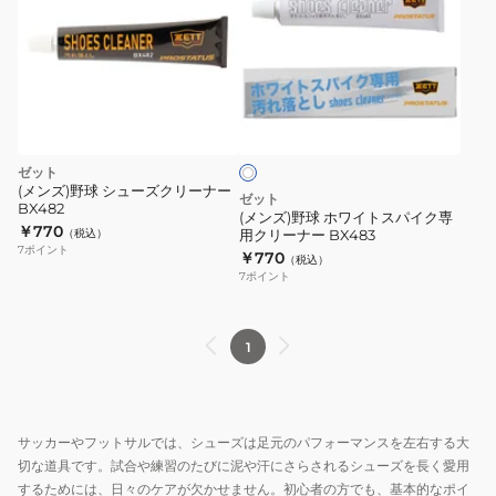
ズ)
野
球
ホ
ホ
ワ
ワ
イ
イ
ト
ト
ゼット
ス
(メンズ)野球 シューズクリーナー
ゼット
BX482
パ
(メンズ)野球 ホワイトスパイク専
￥770
（税込）
用クリーナー BX483
イ
7
ポイント
￥770
（税込）
ク
7
ポイント
専
用
ク
1
リ
ー
ナ
サッカーやフットサルでは、シューズは足元のパフォーマンスを左右する大
ー
切な道具です。試合や練習のたびに泥や汗にさらされるシューズを長く愛用
BX483
するためには、日々のケアが欠かせません。初心者の方でも、基本的なポイ