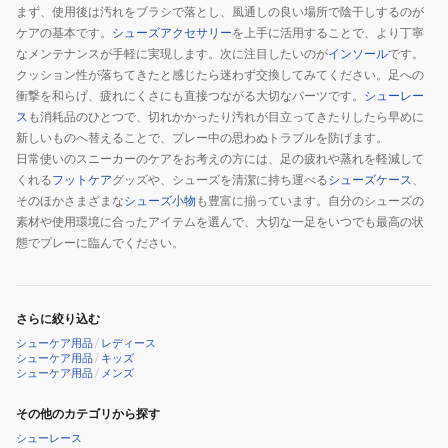
まず、使用後は汚れをブラシで落とし、風通しの良い場所で陰干しするのが
ケアの基本です。
シューズアクセサリー
を上手に活用することで、より丁寧
なメンテナンスが手軽に実現します。次に注目したいのが
インソール
です。
クッション性が落ちてきたと感じたら迷わず交換してみてください。足への
衝撃を和らげ、疲れにくさにも直接つながる大切なパーツです。
シューレー
ス
も消耗品のひとつで、切れかかったり汚れが目立ってきたりしたら早めに
新しいものへ替えることで、プレー中の思わぬトラブルを防げます。
日常使いのスニーカーのケアをお考えの方には、足の疲れや蒸れを軽減して
くれる
フットケア
グッズや、シューズを清潔に持ち運べる
シューズケース
、
そのほかさまざまな
シューズ小物
も豊富に揃っています。自分のシューズの
素材や使用環境に合ったアイテムを選んで、大切な一足をいつでも最高の状
態でプレーに臨んでください。
さらに絞り込む
シューケア用品
/
レディース
シューケア用品
/
キッズ
シューケア用品
/
メンズ
その他のカテゴリから探す
シューレース