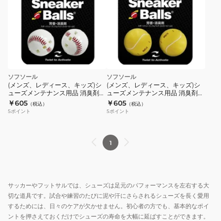
ソフソール
ソフソール
(メンズ、レディース、キッズ)シ
(メンズ、レディース、キッズ)シ
ューズメンテナンス用品 消臭剤
ューズメンテナンス用品 消臭剤
スニーカーボール 87703 ベース
スニーカーボール 87707 テニス
￥605
￥605
（税込）
（税込）
ボール
5
ポイント
5
ポイント
1
サッカーやフットサルでは、シューズは足元のパフォーマンスを左右する大
切な道具です。試合や練習のたびに泥や汗にさらされるシューズを長く愛用
するためには、日々のケアが欠かせません。初心者の方でも、基本的なポイ
ントを押さえておくだけでシューズの寿命を大幅に延ばすことができます。