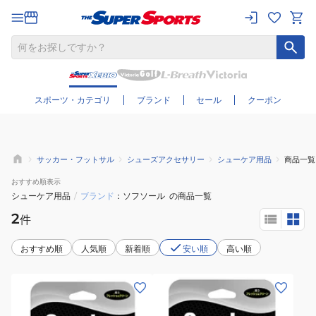
さらに絞り込む
スポーツ・カテゴリ
ブランド
セール
クーポン
サッカー・フットサル
シューズアクセサリー
シューケア用品
商品一覧
おすすめ
順表示
シューケア用品
/
ブランド
ソフソール
の商品一覧
2
件
おすすめ順
人気順
新着順
安い順
高い順