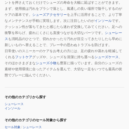
ントを押さえておくだけでシューズの寿命を大幅に延ばすことができます。
まず、使用後は汚れをブラシで落とし、風通しの良い場所で陰干しするのが
ケアの基本です。
シューズアクセサリー
を上手に活用することで、より丁寧
なメンテナンスが手軽に実現します。次に注目したいのが
インソール
です。
クッション性が落ちてきたと感じたら迷わず交換してみてください。足への
衝撃を和らげ、疲れにくさにも直接つながる大切なパーツです。
シューレー
ス
も消耗品のひとつで、切れかかったり汚れが目立ってきたりしたら早めに
新しいものへ替えることで、プレー中の思わぬトラブルを防げます。
日常使いのスニーカーのケアをお考えの方には、足の疲れや蒸れを軽減して
くれる
フットケア
グッズや、シューズを清潔に持ち運べる
シューズケース
、
そのほかさまざまな
シューズ小物
も豊富に揃っています。自分のシューズの
素材や使用環境に合ったアイテムを選んで、大切な一足をいつでも最高の状
態でプレーに臨んでください。
その他のカテゴリから探す
シューレース
インソール
その他のカテゴリのセール対象から探す
セール対象
/
シューレース