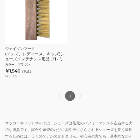
ジェイソンマーク
(メンズ、レディース、キッズ)シ
ューズメンテナンス用品 プレミア
ム クリーニングブラシ 200120
カラー
：
ブラウン
￥1,540
（税込）
14
ポイント
1
サッカーやフットサルでは、シューズは足元のパフォーマンスを左右する大
切な道具です。試合や練習のたびに泥や汗にさらされるシューズを長く愛用
するためには、日々のケアが欠かせません。初心者の方でも、基本的なポイ