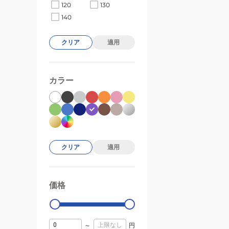
120
130
140
クリア
適用
カラー
クリア
適用
価格
99000
0
～
円