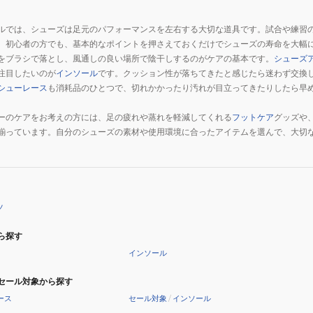
ルでは、シューズは足元のパフォーマンスを左右する大切な道具です。試合や練習
。初心者の方でも、基本的なポイントを押さえておくだけでシューズの寿命を大幅
をブラシで落とし、風通しの良い場所で陰干しするのがケアの基本です。
シューズ
注目したいのが
インソール
です。クッション性が落ちてきたと感じたら迷わず交換
シューレース
も消耗品のひとつで、切れかかったり汚れが目立ってきたりしたら早
ーのケアをお考えの方には、足の疲れや蒸れを軽減してくれる
フットケア
グッズや
揃っています。自分のシューズの素材や使用環境に合ったアイテムを選んで、大切
ノ
ら探す
インソール
セール対象から探す
ース
セール対象
/
インソール