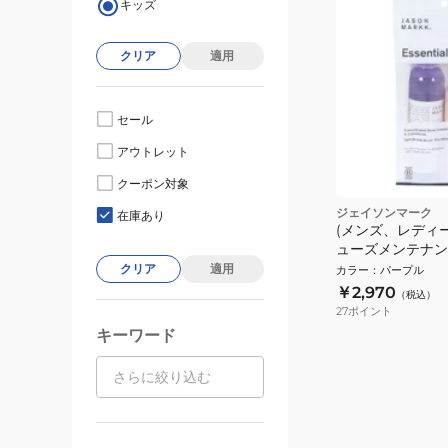
キッズ
クリア
適用
セール
アウトレット
クーポン対象
ジェイソンマーク
在庫あり
(メンズ、レディ
ューズメンテナン
ESSENTIAL KIT
クリア
適用
カラー
：
パープル
￥2,970
（税込）
27
ポイント
キーワード