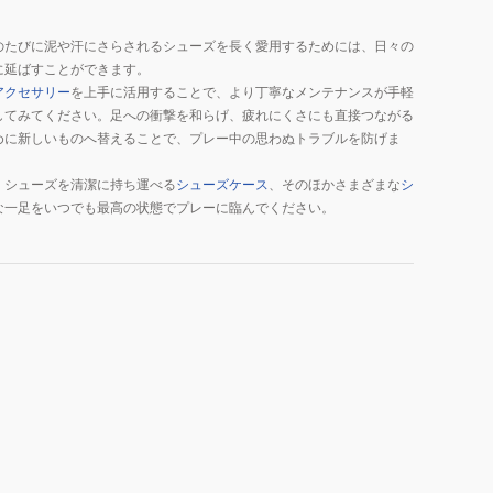
のたびに泥や汗にさらされるシューズを長く愛用するためには、日々の
に延ばすことができます。
アクセサリー
を上手に活用することで、より丁寧なメンテナンスが手軽
してみてください。足への衝撃を和らげ、疲れにくさにも直接つながる
めに新しいものへ替えることで、プレー中の思わぬトラブルを防げま
、シューズを清潔に持ち運べる
シューズケース
、そのほかさまざまな
シ
な一足をいつでも最高の状態でプレーに臨んでください。