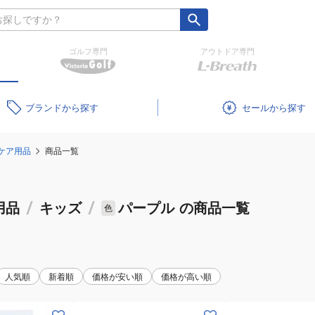
ゴルフ専門
アウトドア専門
ブランド
セール
ケア用品
商品一覧
用品
/
キッズ
/
パープル
の商品一覧
色
人気順
新着順
価格が安い順
価格が高い順