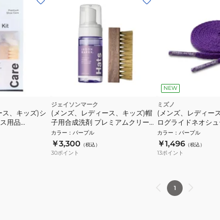
NEW
ジェイソンマーク
ミズノ
ース、キッズ)シ
(メンズ、レディース、キッズ)帽
(メンズ、レディー
ス用品
子用合成洗剤 プレミアムクリーニ
ログライドネオシュ
ングブラシセット ハットケアキッ
P1GZ262107
カラー
：
パープル
カラー
：
パープル
ト 310410
￥3,300
￥1,496
（税込）
（税込）
30
ポイント
13
ポイント
1