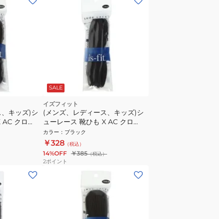
SALE
イズフィット
ス、キッズ)シ
(メンズ、レディース、キッズ)シ
 AC クロ
ューレース 靴ひも X AC クロ
120cm
カラー
：
ブラック
￥328
（税込）
14%OFF
￥385
（税込）
2
ポイント