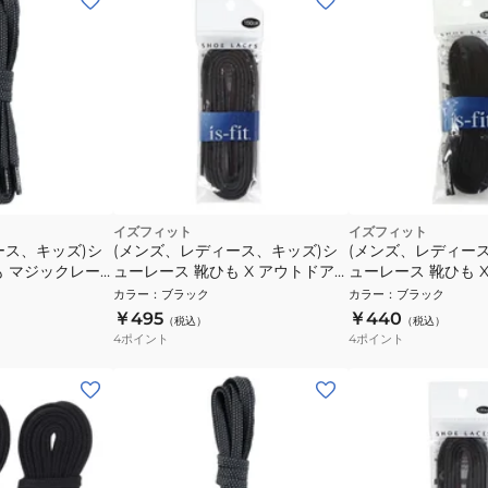
イズフィット
イズフィット
ース、キッズ)シ
(メンズ、レディース、キッズ)シ
(メンズ、レディー
も マジックレー
ューレース 靴ひも X アウトドア
ューレース 靴ひも X
 ドットブラック M2-
クロ 150cm
130cm
カラー
：
ブラック
カラー
：
ブラック
￥495
￥440
（税込）
（税込）
4
ポイント
4
ポイント