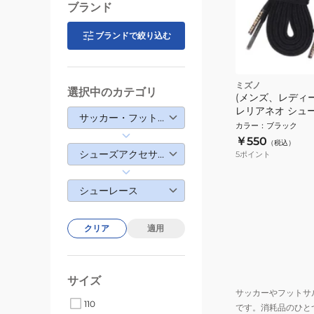
ブランド
ブランドで絞り込む
ミズノ
選択中のカテゴリ
(メンズ、レディ
レリアネオ シュ
サッカー・フットサル
P1GZ201109
カラー
：
ブラック
￥550
（税込）
シューズアクセサリー
5
ポイント
シューレース
クリア
適用
サイズ
サッカーやフットサ
110
です。消耗品のひと