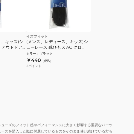
イズフィット
ス、キッズ)シ
(メンズ、レディース、キッズ)シ
X アウトドア
ューレース 靴ひも X AC クロ
150cm
カラー
：
ブラック
￥440
（税込）
4
ポイント
）
シューズのフィット感やパフォーマンスに大きく影響する重要なパーツ
ューズを購入した際に付属しているものをそのまま使い続けている方も