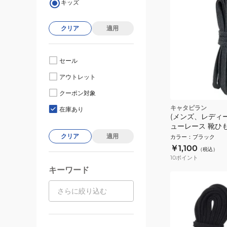
キッズ
クリア
適用
セール
アウトレット
クーポン対象
キャタピラン
在庫あり
(メンズ、レディ
ューレース 靴ひ
ス 2.0 110cm
クリア
適用
カラー
：
ブラック
110-DBK
￥1,100
（税込）
10
ポイント
キーワード