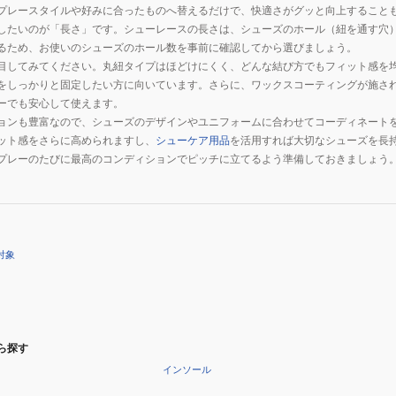
プレースタイルや好みに合ったものへ替えるだけで、快適さがグッと向上すること
したいのが「長さ」です。シューレースの長さは、シューズのホール（紐を通す穴
るため、お使いのシューズのホール数を事前に確認してから選びましょう。
目してみてください。丸紐タイプはほどけにくく、どんな結び方でもフィット感を
をしっかりと固定したい方に向いています。さらに、ワックスコーティングが施さ
ーでも安心して使えます。
ョンも豊富なので、シューズのデザインやユニフォームに合わせてコーディネート
ット感をさらに高められますし、
シューケア用品
を活用すれば大切なシューズを長
プレーのたびに最高のコンディションでピッチに立てるよう準備しておきましょう
対象
ら探す
インソール