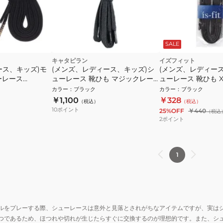
SALE
キャタピラン
イズフィット
ース、キッズ)モ
(メンズ、レディース、キッズ)シ
(メンズ、レディー
ーレース
ューレース 靴ひも マジックレー
ューレース 靴ひも 
ス 2.0 95cm ドットブラック M2-
クロ 120cm
カラー
：
ブラック
カラー
：
ブラック
95-DBK
￥1,100
￥328
（税込）
（税込）
10
ポイント
25%OFF
￥440
（税込
2
ポイント
1
ルをプレーする際、シューレースは意外と見落とされがちなアイテムですが、実は
つであるため、ほつれや切れが生じたらすぐに交換するのが理想的です。また、シ