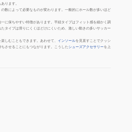
もあります。
）の数によって必要なものが変わります。一般的にホール数が多いほど
均一に保ちやすい特徴があります。平紐タイプはフィット感を細かく調
れたタイプは滑りにくくほどけにくいため、激しい動きの多いサッカー
を楽しむこともできます。あわせて、
インソール
を見直すことでクッシ
持ちさせることにもつながります。こうした
シューズアクセサリー
を上
。