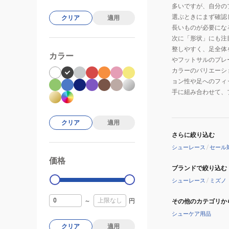
多いですが、自分の
選ぶときにまず確認
クリア
適用
長いものが必要にな
次に「形状」にも注
整しやすく、足全体
カラー
やフットサルのプレ
カラーのバリエーシ
ョン性や足へのフィ
手に組み合わせて、
クリア
適用
さらに絞り込む
シューレース
/
セール
価格
99000
0
ブランドで絞り込む
シューレース
/
ミズノ
～
円
その他のカテゴリか
シューケア用品
クリア
適用