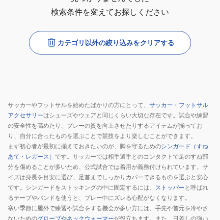
検索条件を変えてお探しください
カテゴリ以外の絞り込みをクリアする
サッカーやフットサルを始めたばかりの方にとって、
サッカー・フットサル
アクセサリー
はシューズやウェアと同じくらい大切な存在です。試合や練習
の安全性を高めたり、プレーの質を向上させたりするアイテムが揃ってお
り、自分に合ったものを選ぶことで競技をより楽しむことができます。
まず初心者が最初に揃えておきたいのが、脚を守るための
シンガード（すね
あて・レガース）
です。サッカーでは相手選手とのコンタクトで足のすね部
分を傷めることが多いため、公式試合では着用が義務付けられています。サ
イズは身長を目安に選び、足首までしっかりカバーできるものを選ぶと安心
です。シンガードをストッキングの中に固定するには、
ストッパー
と呼ばれ
るテープやバンドを使うと、プレー中にズレる心配がなくなります。
寒い季節に屋外で練習や試合をする機会が多い方には、手先や首元を冷やさ
ないための
グローブやネックウォーマー
が役立ちます。また、日差しの強い