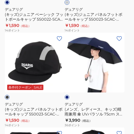
チ
ル
イ
750ST
シ
ル
グ
ョ
デュアリグ
デュアリグ
ン
BLU
レ
ッ
フ
(キッズ)ジュニア ベーシック フッ
(キッズ)ジュニア パネルフットボ
熱
ー
ブ
トボールキャップ 5S0022-SCAC-
ールキャップ 5S0023-SCAC-
ク
ッ
中
750ST NVY
750ST CGRY
ロ
￥1,590
￥1,590
（税込）
（税込）
フ
ト
症
14
ポイント
14
ポイント
ッ
ッ
ボ
(キ
(メ
対
ク
ト
ー
ッ
ン
策
ク
ボ
ル
ズ)
ズ、
6S0023-
ー
ー
キ
ジ
レ
SCAC-
リ
ル
ャ
ュ
デ
750ES
ン
キ
ッ
ニ
ィ
BLU
グ
ネ
ャ
プ
ア
ー
イ
ポ
ッ
5S0023-
パ
ス、
ビ
条件付クーポン
SALE
ン
プ
SCAC-
ー
ネ
キ
チ
5S0022-
750ST
ル
ッ
ョ
デュアリグ
デュアリグ
SCAC-
CGRY
フ
ズ)
(キッズ)ジュニア パネルフットボ
(メンズ、レディース、キッズ)晴
熱
750ST
ールキャップ 5S0023-SCAC-
雨兼用 傘 UVパラソル 75cm スポ
ッ
晴
中
750ST BLK
ーツ観戦 4S0023-SCAC-750BK
￥1,590
￥3,990
NVY
（税込）
（税込）
ト
雨
NVY
症
14
ポイント
36
ポイント
ボ
兼
(キ
(キ
対