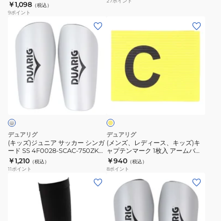
27
ポイント
750ZK
￥1,098
SCAC-
（税込）
ン
9
ポイント
750ZK
ガ
(キ
(メ
ー
ッ
ン
ド
ズ)
ズ、
11.5cm
ジ
レ
3F0030-
ュ
デ
SCAC-
ニ
ィ
イ
750ZK
ア
ー
エ
サ
ス、
ロ
ー
ッ
キ
カ
ッ
デュアリグ
デュアリグ
ー
ズ)
(キッズ)ジュニア サッカー シンガ
(メンズ、レディース、キッズ)キ
ード SS 4F0028-SCAC-750ZK
ャプテンマーク 1枚入 アームバン
シ
キ
SLV
ド イエロー 3F0032-SCAC-
￥1,210
￥940
（税込）
（税込）
ン
ャ
750ZK YEL
11
ポイント
8
ポイント
ガ
プ
(メ
(キ
ー
テ
ン
ッ
ド
ン
ズ)
ズ)
SS
マ
シ
ジ