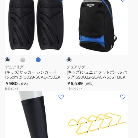
ー
用
ッ
ッ
策
ル
傘
ズ)
ズ)
6S0023-
キ
UV
サ
ジ
SCAC-
ャ
パ
ッ
ュ
750ES
ッ
ラ
カ
ニ
GRN
シ
ブ
ブ
プ
ソ
ー
ア
ル
ラ
5S0023-
ル
ー
シ
フ
ッ
SCAC-
75cm
ク
ン
ッ
750ST
ス
ガ
ト
デュアリグ
デュアリグ
BLK
ポ
ー
ボ
(キッズ)サッカー シンガード
(キッズ)ジュニア フットボール バ
ー
13.5cm 3F0029-SCAC-750ZK
ッグ 6S0022-SCAC-750ST BLK
ド
ー
￥980
￥5,489
ツ
（税込）
（税込）
13.5cm
ル
8
ポイント
49
ポイント
観
3F0029-
バ
(キ
(メ
戦
SCAC-
ッ
ッ
ン
4S0023-
750ZK
グ
ズ)
ズ、
SCAC-
6S0022-
キ
レ
750BK
SCAC-
ッ
デ
NVY
750ST
ズ
ィ
イ
BLK