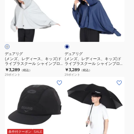
ズ、
ズ、
レ
レ
デ
デ
ィ
ィ
ネ
ー
ー
イ
ス、
ス、
ビ
ー
キ
キ
ッ
ッ
デュアリグ
デュアリグ
ズ)
ズ)
(メンズ、レディース、キッズ)ド
(メンズ、レディース、キッズ)ド
ライプラスクール シャインブロッ
ライプラスクール シャインブロッ
ド
ド
ク クーリング ポンチョ 熱中症対
ク クーリング ポンチョ 熱中症対
￥3,289
￥3,289
（税込）
（税込）
ラ
ラ
策 6S0023-SCAC-750ES GRY
策 6S0023-SCAC-750ES NVY
29
ポイント
29
ポイント
イ
イ
(キ
(メ
プ
プ
ッ
ン
ラ
ラ
ズ)
ズ、
ス
ス
ジ
レ
ク
ク
ュ
デ
ー
ー
ニ
ィ
ブ
ル
ル
ア
ー
ラ
シ
シ
ベ
ス、
ッ
条件付クーポン
SALE