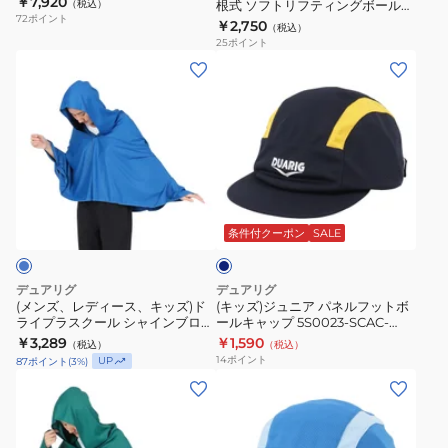
￥7,920
750ST
（税込）
根式 ソフトリフティングボール
相
72
ポイント
5S0001-SCAC-750ZK SAX
￥2,750
GRY
（税込）
根
25
ポイント
式
(メ
(キ
ソ
ン
ッ
フ
ズ、
ズ)
ト
レ
ジ
リ
デ
ュ
フ
ィ
ニ
ネ
テ
ー
ア
イ
ィ
ス、
パ
ビ
条件付クーポン
SALE
ン
ー
キ
ネ
グ
ッ
ル
デュアリグ
デュアリグ
ボ
ズ)
フ
(メンズ、レディース、キッズ)ド
(キッズ)ジュニア パネルフットボ
ー
ライプラスクール シャインブロッ
ールキャップ 5S0023-SCAC-
ド
ッ
ク クーリング ポンチョ 熱中症対
750ST NVY
￥3,289
￥1,590
ル
（税込）
（税込）
ラ
ト
策 6S0023-SCAC-750ES BLU
14
ポイント
UP
87
ポイント
(
3
%)
5S0001-
イ
ボ
(メ
(キ
SCAC-
プ
ー
ン
ッ
750ZK
ラ
ル
ズ、
ズ)
SAX
ス
キ