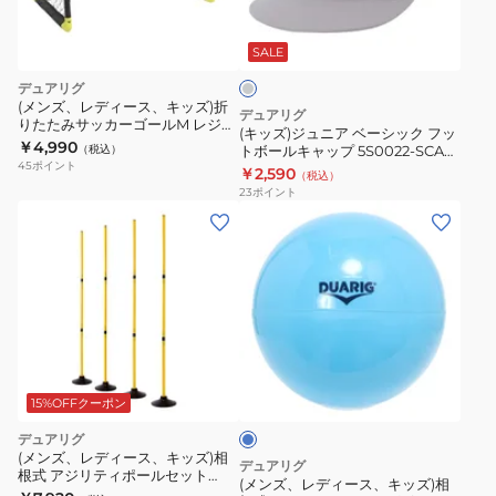
グ
ャ
ア
レ
ッ
ベ
ー
SALE
プ
ー
デュアリグ
5S0022-
シ
(メンズ、レディース、キッズ)折
デュアリグ
SCAC-
りたたみサッカーゴールM レジャ
ッ
(キッズ)ジュニア ベーシック フッ
ー用 3F0017-SCAC-750ZK
￥4,990
750ST
（税込）
トボールキャップ 5S0022-SCAC-
ク
45
ポイント
750ST GRY
￥2,590
CGRY
（税込）
フ
23
ポイント
ッ
(メ
ト
ン
ボ
ズ、
ー
レ
ル
デ
キ
ィ
サ
ャ
ー
ッ
ッ
ス、
ク
15%OFFクーポン
プ
ス
キ
デュアリグ
5S0022-
ッ
(メンズ、レディース、キッズ)相
デュアリグ
SCAC-
根式 アジリティポールセット
ズ)
(メンズ、レディース、キッズ)相
4F0003-SCAC-750ZK