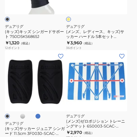
シ
ー
エ
ン
ス、
ロ
ー
ガ
キ
ー
ッ
デュアリグ
デュアリグ
ド
ズ)
(キッズ)キッズ シンガードサポー
(メンズ、レディース、キッズ)サ
ト 750D5KS6865J
ッカー ハードル 5本セット
サ
サ
5F0001-SCAC-750ZK
￥1,320
￥3,960
（税込）
（税込）
ポ
ッ
12
ポイント
36
ポイント
ー
カ
(キ
ト
ー
ッ
750D5KS6865J
ハ
ズ)
ー
サ
ド
ッ
ル
カ
シ
ブ
5
ー
ル
本
ー
ジ
セ
ュ
デュアリグ
ッ
ニ
(メンズ)ゼロポジション トレーニ
デュアリグ
ト
ングマット 6S0003-SCAC-
ア
(キッズ)サッカー ジュニア シンガ
750ZK
￥2,970
5F0001-
ード 11.5cm 3F0030-SCAC-
（税込）
シ