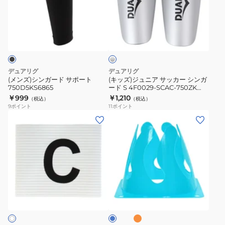
4F0028-
ー
ン
ュ
SCAC-
ク
ガ
ニ
シ
750ZK
1
ー
ア
ル
SLV
枚
ド
サ
バ
入
ー
サ
ッ
ア
ポ
カ
デュアリグ
デュアリグ
ー
ー
ー
(メンズ)シンガード サポート
(キッズ)ジュニア サッカー シンガ
ム
750D5KS6865
ード S 4F0029-SCAC-750ZK
ト
シ
SLV
￥999
￥1,210
バ
（税込）
（税込）
750D5KS6865
ン
9
ポイント
11
ポイント
ン
ガ
(メ
(メ
ド
ー
ン
ン
イ
ド
ズ、
ズ、
エ
S
レ
レ
ロ
4F0029-
デ
デ
ー
SCAC-
ィ
ィ
オ
3F0032-
サ
750ZK
ー
ー
レ
ッ
SCAC-
SLV
ン
ス、
ス、
ク
750ZK
ジ
ス
キ
キ
YEL
ッ
ッ