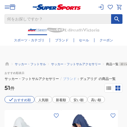
さらに絞り込む
スポーツ・カテゴリ
ブランド
セール
クーポン
サッカー・フットサル
サッカー・フットサルアクセサリー
商品一覧
絞り
おすすめ
順表示
サッカー・フットサルアクセサリー
/
ブランド
デュアリグ
の商品一覧
51
件
おすすめ順
人気順
新着順
安い順
高い順
(メ
(メ
ン
ン