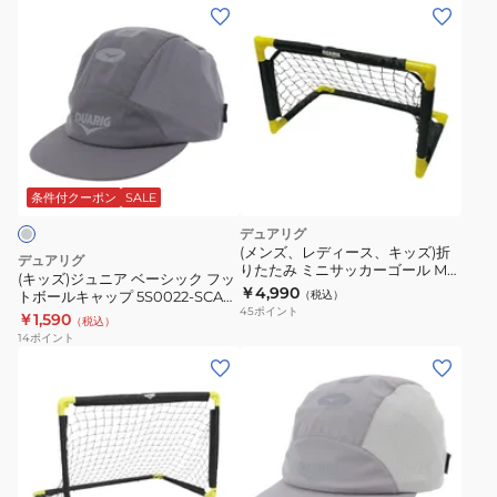
二
(キ
対
対
戦
重
ッ
策
策
4S0023-
張
ズ)
6S0023-
6S0023-
SCAC-
り
ジ
SCAC-
SCAC-
750BK
75cm
ュ
750ES
750ES
BLK
4S0024-
ニ
GRY
NVY
SCAC-
ア
750BK
ベ
条件付クーポン
SALE
NVY
ー
デュアリグ
シ
(メンズ、レディース、キッズ)折
デュアリグ
りたたみ ミニサッカーゴール Mサ
ッ
(キッズ)ジュニア ベーシック フッ
イズ レジャー用 4F0002-SCAC-
￥4,990
トボールキャップ 5S0022-SCAC-
（税込）
ク
750ZK
45
ポイント
750ST CGRY
￥1,590
（税込）
フ
14
ポイント
ッ
(キ
ト
ッ
ボ
ズ)
ー
ジ
ル
ュ
キ
ニ