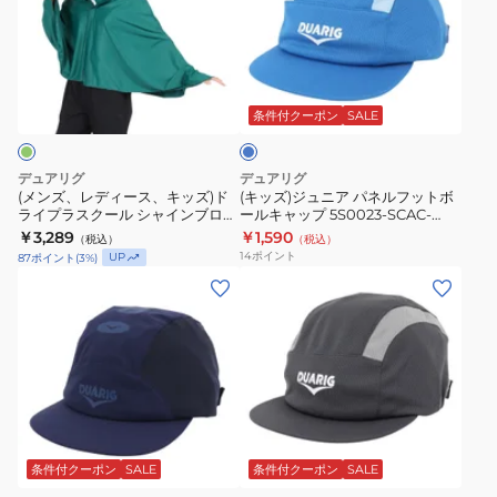
レ
ジ
ク
ャ
デ
ュ
ー
ッ
ィ
ニ
ル
プ
ブ
ー
ア
ル
シ
5S0023-
ス、
パ
ー
条件付クーポン
SALE
ャ
SCAC-
キ
ネ
イ
750ST
ッ
ル
デュアリグ
デュアリグ
ン
NVY
ズ)
フ
(メンズ、レディース、キッズ)ド
(キッズ)ジュニア パネルフットボ
ブ
ライプラスクール シャインブロッ
ールキャップ 5S0023-SCAC-
ド
ッ
ク クーリング ポンチョ 熱中症対
750ST BLU
ロ
￥3,289
￥1,590
（税込）
（税込）
ラ
ト
策 6S0023-SCAC-750ES GRN
14
ポイント
UP
87
ポイント
(
3
%)
ッ
イ
ボ
(キ
(キ
ク
プ
ー
ッ
ッ
ク
ラ
ル
ズ)
ズ)
ー
ス
キ
ジ
ジ
リ
ク
ャ
ュ
ュ
ン
ー
ッ
ニ
ニ
グ
ル
プ
チ
ア
ア
ポ
ャ
シ
5S0023-
ベ
パ
コ
条件付クーポン
SALE
条件付クーポン
SALE
ン
ャ
SCAC-
ー
ー
ネ