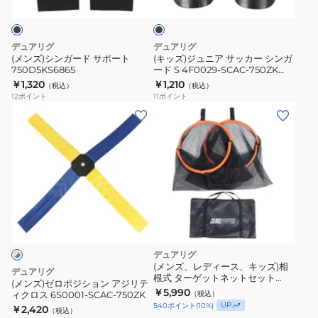
BLK
ー
ド
サ
ッ
ゴ
ク
サ
ッ
ー
ポ
カ
デュアリグ
デュアリグ
ル
ー
ー
(メンズ)シンガード サポート
(キッズ)ジュニア サッカー シンガ
S
750D5KS6865
ード S 4F0029-SCAC-750ZK
ト
シ
BLK
￥1,320
￥1,210
サ
（税込）
（税込）
750D5KS6865
ン
12
ポイント
11
ポイント
イ
ガ
(メ
ズ
ー
ン
レ
ド
ズ)
ジ
S
ゼ
ャ
4F0029-
ロ
ー
SCAC-
ポ
用
750ZK
ジ
4F0001-
BLK
シ
SCAC-
ョ
デュアリグ
750ZK
ン
(メンズ、レディース、キッズ)相
デュアリグ
根式 ターゲットネットセット
ア
(メンズ)ゼロポジション アジリテ
3F0014-SCAC-750ZK
￥5,990
ィクロス 6S0001-SCAC-750ZK
（税込）
ジ
UP
540
ポイント
(
10
%)
￥2,420
（税込）
リ