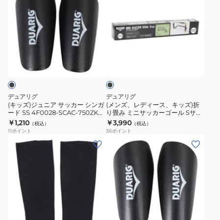
付
SCAC-
コ
グ
ズ)
ズ、
き
750ZK
ー
ボ
ジ
レ
5F0017-
チ
ー
ュ
デ
SCAC-
ボ
ル
ニ
ィ
750ZK
ブ
ー
6S0002-
ア
ー
ラ
WHT
ド
SCAC-
サ
ス、
ッ
3F0031-
750ZK
ク
ッ
キ
SCAC-
カ
ッ
デュアリグ
デュアリグ
750ZK
ー
ズ)
(キッズ)ジュニア サッカー シンガ
(メンズ、レディース、キッズ)折
ード SS 4F0028-SCAC-750ZK
り畳み ミニサッカーゴール Sサイ
シ
折
BLK
ズ レジャー用 4F0001-SCAC-
￥1,210
￥3,990
（税込）
（税込）
ン
り
750ZK
11
ポイント
36
ポイント
ガ
畳
(メ
(キ
ー
み
ン
ッ
ド
ミ
ズ)
ズ)
SS
ニ
シ
ジ
4F0028-
サ
ン
ュ
SCAC-
ッ
ガ
ニ
ブ
750ZK
カ
ー
ア
ラ