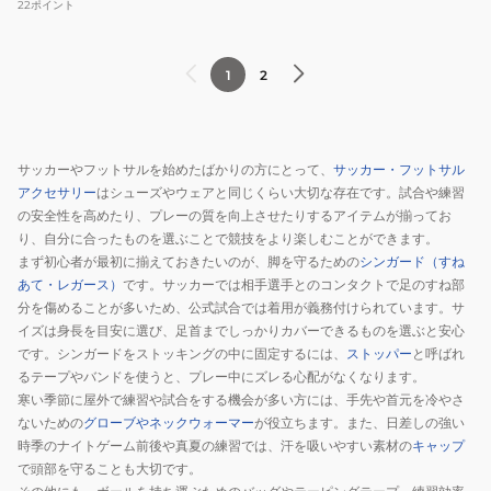
22
ポイント
テ
ィ
ク
1
2
ロ
ス
6S0001-
サッカーやフットサルを始めたばかりの方にとって、
サッカー・フットサル
SCAC-
アクセサリー
はシューズやウェアと同じくらい大切な存在です。試合や練習
750ZK
の安全性を高めたり、プレーの質を向上させたりするアイテムが揃ってお
り、自分に合ったものを選ぶことで競技をより楽しむことができます。
まず初心者が最初に揃えておきたいのが、脚を守るための
シンガード（すね
あて・レガース）
です。サッカーでは相手選手とのコンタクトで足のすね部
分を傷めることが多いため、公式試合では着用が義務付けられています。サ
イズは身長を目安に選び、足首までしっかりカバーできるものを選ぶと安心
です。シンガードをストッキングの中に固定するには、
ストッパー
と呼ばれ
るテープやバンドを使うと、プレー中にズレる心配がなくなります。
寒い季節に屋外で練習や試合をする機会が多い方には、手先や首元を冷やさ
ないための
グローブやネックウォーマー
が役立ちます。また、日差しの強い
時季のナイトゲーム前後や真夏の練習では、汗を吸いやすい素材の
キャップ
で頭部を守ることも大切です。