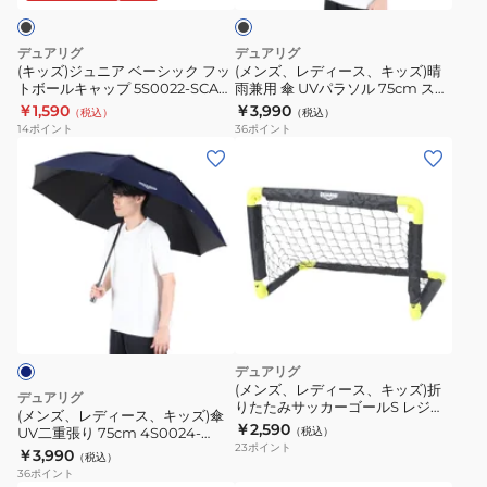
ャ
ャ
ク
ー
キ
イ
イ
シ
ッ
デュアリグ
デュアリグ
ン
ン
ッ
ズ)
(キッズ)ジュニア ベーシック フッ
(メンズ、レディース、キッズ)晴
ブ
ブ
トボールキャップ 5S0022-SCAC-
雨兼用 傘 UVパラソル 75cm スポ
ク
晴
750ST BLK
ーツ観戦 4S0023-SCAC-750BK
￥1,590
￥3,990
ロ
ロ
（税込）
（税込）
フ
雨
BLK
14
ポイント
36
ポイント
ッ
ッ
ッ
兼
(メ
ク
ク
ト
用
ン
ク
ク
ボ
傘
ズ、
ー
ー
ー
UV
レ
リ
リ
ル
パ
デ
ン
ン
キ
ラ
ィ
グ
グ
ャ
ソ
ー
ポ
ポ
ッ
ル
ス、
ン
ン
プ
75cm
キ
デュアリグ
チ
チ
5S0022-
ス
ッ
(メンズ、レディース、キッズ)折
デュアリグ
ョ
ョ
SCAC-
ポ
りたたみサッカーゴールS レジャ
ズ)
(メンズ、レディース、キッズ)傘
ー用 3F0016-SCAC-750ZK
熱
熱
￥2,590
750ST
ー
UV二重張り 75cm 4S0024-
（税込）
傘
23
ポイント
SCAC-750BK NVY
中
中
￥3,990
BLK
ツ
（税込）
UV
36
ポイント
症
症
観