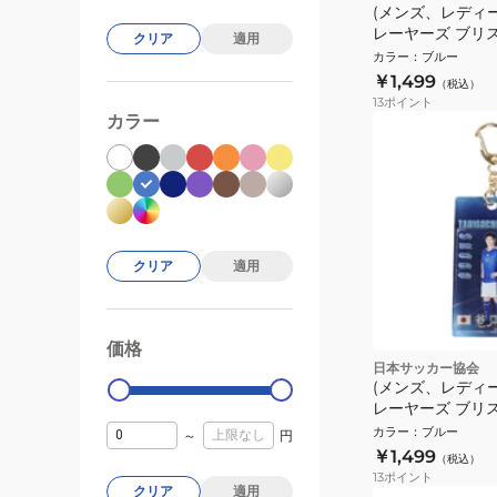
(メンズ、レディ
レーヤーズ ブリ
クリア
適用
ルダー 田中碧 JO
カラー
：
ブルー
￥1,499
（税込）
13
ポイント
カラー
クリア
適用
価格
99000
0
日本サッカー協会
(メンズ、レディ
レーヤーズ ブリ
ルダー 谷口彰悟 J
カラー
：
ブルー
～
円
￥1,499
（税込）
13
ポイント
クリア
適用