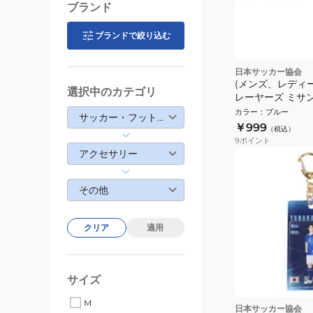
ブランド
ブランドで絞り込む
日本サッカー協会
(メンズ、レディ
選択中のカテゴリ
レーヤーズ ミサ
JO-798
カラー
：
ブルー
サッカー・フットサル
￥999
（税込）
9
ポイント
アクセサリー
その他
クリア
適用
サイズ
M
日本サッカー協会