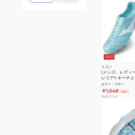
SALE
ミズノ
(メンズ、レディ
レリアII キーチ
P1GZ237025
カラー
：
ブルー
￥1,648
（税込）
14
ポイント