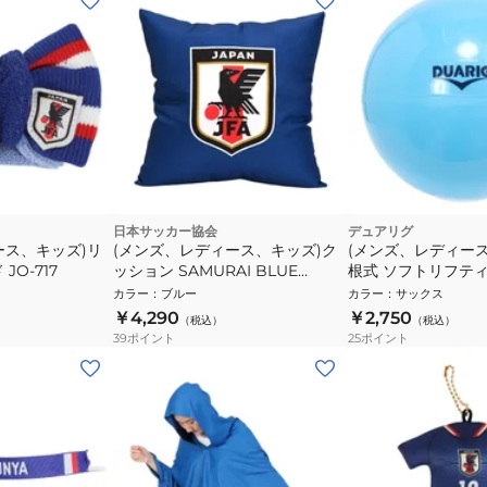
日本サッカー協会
デュアリグ
ース、キッズ)リ
(メンズ、レディース、キッズ)ク
(メンズ、レディー
JO-717
ッション SAMURAI BLUE
根式 ソフトリフテ
STADIUM LINE JO-446
5S0001-SCAC-750
カラー
：
ブルー
カラー
：
サックス
￥4,290
￥2,750
（税込）
（税込）
39
ポイント
25
ポイント