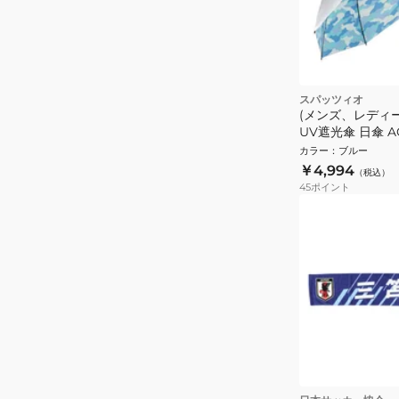
スパッツィオ
(メンズ、レディ
UV遮光傘 日傘 AC-
カラー
：
ブルー
￥4,994
（税込）
45
ポイント