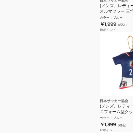
日本サッカー協会
(メンズ、レディ
オルマフラー 三笘 
カラー
：
ブルー
￥1,999
（税込）
18
ポイント
日本サッカー協会
(メンズ、レディ
ニフォーム型クッ
ダー SAMURAI B
カラー
：
ブルー
LINE 久保 建英 JO
￥1,399
（税込）
12
ポイント