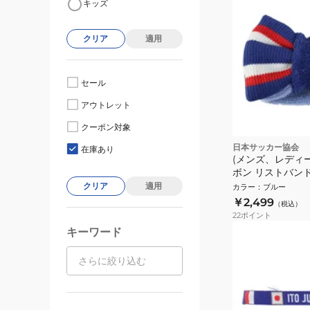
キッズ
クリア
適用
セール
アウトレット
クーポン対象
日本サッカー協会
在庫あり
(メンズ、レディ
ボン リストバンド 
クリア
適用
カラー
：
ブルー
￥2,499
（税込）
22
ポイント
キーワード