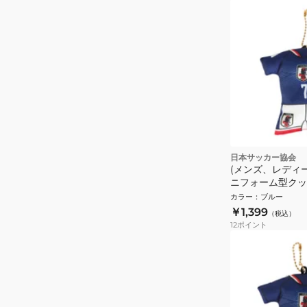
日本サッカー協会
(メンズ、レディ
ニフォーム型クッ
ダー SAMURAI B
カラー
：
ブルー
LINE 三苫 薫 JO-
￥1,399
（税込）
12
ポイント