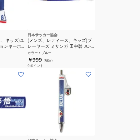
日本サッカー協会
ス、キッズ)ユ
(メンズ、レディース、キッズ)プ
ョンキーホル
レーヤーズ ミサンガ 田中碧 JO-
UE STADIUM
801
カラー
：
ブルー
539-8
￥999
（税込）
9
ポイント