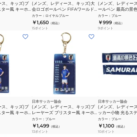
ース、キッズ)プ
(メンズ、レディース、キッズ)大
(メンズ、レディー
スター風 キーホ
会ロゴボールペン FIFAワールド
ールペン 最高の景色
-696
カップ2026 JF-006
STADIUM LINE JO
カラー
：
ロイヤルブルー
カラー
：
ブルー
￥1,650
￥999
（税込）
（税込）
15
ポイント
9
ポイント
日本サッカー協会
日本サッカー協会
ース、キッズ)プ
(メンズ、レディース、キッズ)プ
(メンズ、レディー
スター風 キーホ
レーヤーズ ブリスター風 キーホ
ッカー小物 光るス
O-687
ルダー 久保建英 JO-699
ン 最高の景色を2026
カラー
：
ブルー
カラー
：
ブルー
LINE JO-545
￥1,499
￥1,100
（税込）
（税込）
13
ポイント
10
ポイント