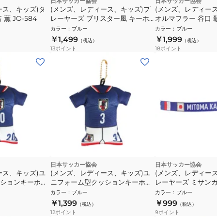
日本サッカー協会
日本サッカー協会
ース、キッズ)タ
(メンズ、レディース、キッズ)プ
(メンズ、レディー
薫 JO-584
レーヤーズ ブリスター風 キーホ
オルマフラー 谷口 彰悟
ルダー 鎌田大地 JO-695
カラー
：
ブルー
カラー
：
ブルー
￥1,499
￥1,999
（税込）
（税込）
13
ポイント
18
ポイント
日本サッカー協会
日本サッカー協会
ース、キッズ)ユ
(メンズ、レディース、キッズ)ユ
(メンズ、レディー
ションキーホル
ニフォーム型クッションキーホル
レーヤーズ ミサンガ 
LUE STADIUM
ダー SAMURAI BLUE STADIUM
793
カラー
：
ブルー
カラー
：
ブルー
-539-20
LINE 谷口 彰悟 JO-539-3
￥1,399
￥999
（税込）
（税込）
12
ポイント
9
ポイント