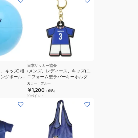
日本サッカー協会
ス、キッズ)相
(メンズ、レディース、キッズ)ユ
ィングボール
ニフォーム型ラバーキーホルダー
ZK SAX
谷口 彰悟 2026(SAMURAI
カラー
：
ブルー
BLUE) JO-538-3
￥1,200
（税込）
10
ポイント