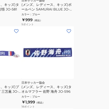
日本サッカー協会
ス、キッズ)タ
(メンズ、レディース、キッズ)ボ
 JO-581
ールペン SAMURAI BLUE JO-
829-B
カラー
：
ブルー
￥999
（税込）
9
ポイント
日本サッカー協会
ス、キッズ)プ
(メンズ、レディース、キッズ)タ
三笘薫 JO-
オルマフラー 佐野 海舟 JO-596
カラー
：
ブルー
￥1,999
（税込）
18
ポイント