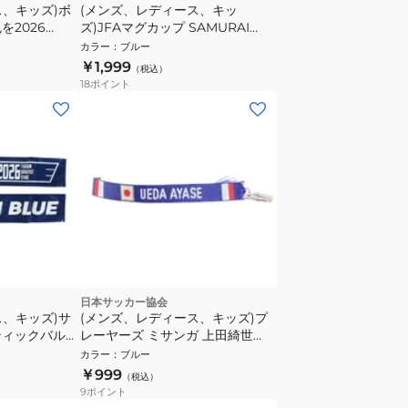
ス、キッズ)ボ
(メンズ、レディース、キッ
を2026
ズ)JFAマグカップ SAMURAI
-602-B
BLUE STADIUM LINE ブルー
カラー
：
ブルー
JO-449
￥1,999
（税込）
18
ポイント
日本サッカー協会
ス、キッズ)サ
(メンズ、レディース、キッズ)プ
ティックバルー
レーヤーズ ミサンガ 上田綺世
 STADIUM
JO-802
カラー
：
ブルー
￥999
（税込）
9
ポイント