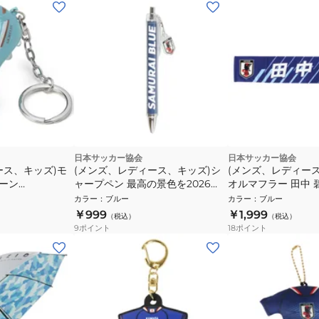
日本サッカー協会
日本サッカー協会
ース、キッズ)モ
(メンズ、レディース、キッズ)シ
(メンズ、レディー
ェーン
ャープペン 最高の景色を2026
オルマフラー 田中 碧 
STADIUM LINE JO-602-S
カラー
：
ブルー
カラー
：
ブルー
￥999
￥1,999
（税込）
（税込）
9
ポイント
18
ポイント