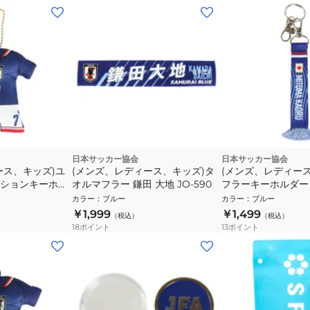
日本サッカー協会
日本サッカー協会
ース、キッズ)ユ
(メンズ、レディース、キッズ)タ
(メンズ、レディー
ションキーホル
オルマフラー 鎌田 大地 JO-590
フラーキーホルダー
LUE STADIUM
ー 三苫薫 JO-669
カラー
：
ブルー
カラー
：
ブルー
539-7
￥1,999
￥1,499
（税込）
（税込）
18
ポイント
13
ポイント