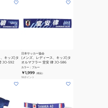
日本サッカー協会
ス、キッズ)タ
(メンズ、レディース、キッズ)タ
JO-592
オルマフラー 堂安 律 JO-586
カラー
：
ブルー
￥1,999
（税込）
18
ポイント