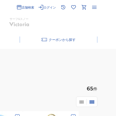
店舗検索
ログイン
サーフ&スノー
クーポン
65
件