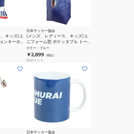
日本サッカー協会
ス、キッズ)ユ
(メンズ、レディース、キッズ)ユ
ョンキーホル
ニフォーム型 ポケッタブル トー
UE STADIUM
トバッグ JO-709
カラー
：
ブルー
39-18
￥2,899
（税込）
26
ポイント
日本サッカー協会