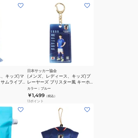
日本サッカー協会
ス、キッズ)マ
(メンズ、レディース、キッズ)プ
 サムライブル
レーヤーズ ブリスター風 キーホ
ルダー 遠藤航 JO-690
カラー
：
ブルー
￥1,499
（税込）
13
ポイント