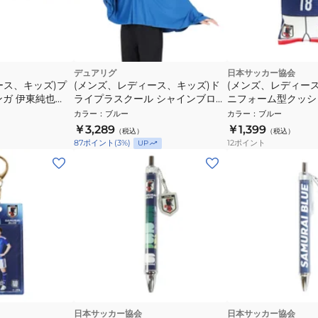
デュアリグ
日本サッカー協会
ース、キッズ)プ
(メンズ、レディース、キッズ)ド
(メンズ、レディー
ンガ 伊東純也
ライプラスクール シャインブロッ
ニフォーム型クッシ
ク クーリング ポンチョ 熱中症対
ダー SAMURAI BL
カラー
：
ブルー
カラー
：
ブルー
策 6S0023-SCAC-750ES BLU
LINE 上田 綺世 JO-5
￥3,289
￥1,399
（税込）
（税込）
12
ポイント
87
ポイント
(
3
%)
UP
日本サッカー協会
日本サッカー協会