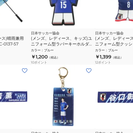
日本サッカー協会
日本サッカー協会
ース)晴雨兼用
(メンズ、レディース、キッズ)ユ
(メンズ、レディー
0137-57
ニフォーム型ラバーキーホルダー
ニフォーム型クッシ
鎌田 大地 2026(SAMURAI
ダー SAMURAI BL
カラー
：
ブルー
カラー
：
ブルー
BLUE) JO-538-15
LINE 南野 拓実 JO-
￥1,200
￥1,399
（税込）
（税込）
10
ポイント
12
ポイント