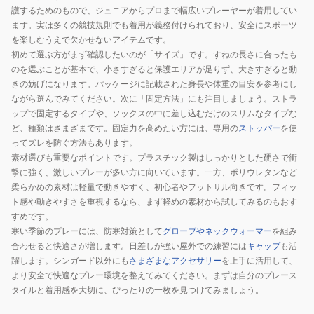
護するためのもので、ジュニアからプロまで幅広いプレーヤーが着用してい
ます。実は多くの競技規則でも着用が義務付けられており、安全にスポーツ
を楽しむうえで欠かせないアイテムです。
初めて選ぶ方がまず確認したいのが「サイズ」です。すねの長さに合ったも
のを選ぶことが基本で、小さすぎると保護エリアが足りず、大きすぎると動
きの妨げになります。パッケージに記載された身長や体重の目安を参考にし
ながら選んでみてください。次に「固定方法」にも注目しましょう。ストラ
ップで固定するタイプや、ソックスの中に差し込むだけのスリムなタイプな
ど、種類はさまざまです。固定力を高めたい方には、専用の
ストッパー
を使
ってズレを防ぐ方法もあります。
素材選びも重要なポイントです。プラスチック製はしっかりとした硬さで衝
撃に強く、激しいプレーが多い方に向いています。一方、ポリウレタンなど
柔らかめの素材は軽量で動きやすく、初心者やフットサル向きです。フィッ
ト感や動きやすさを重視するなら、まず軽めの素材から試してみるのもおす
すめです。
寒い季節のプレーには、防寒対策として
グローブやネックウォーマー
を組み
合わせると快適さが増します。日差しが強い屋外での練習には
キャップ
も活
躍します。シンガード以外にも
さまざまなアクセサリー
を上手に活用して、
より安全で快適なプレー環境を整えてみてください。まずは自分のプレース
タイルと着用感を大切に、ぴったりの一枚を見つけてみましょう。