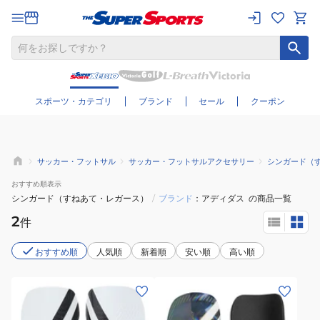
さらに絞り込む
スポーツ・カテゴリ
ブランド
セール
クーポン
サッカー・フットサル
サッカー・フットサルアクセサリー
シンガード（
おすすめ
順表示
シンガード（すねあて・レガース）
/
ブランド
アディダス
の商品一覧
2
件
おすすめ順
人気順
新着順
安い順
高い順
(メ
(メ
ン
ン