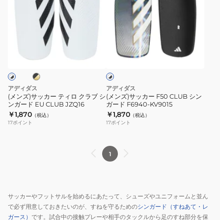
ズ)
ズ)
サ
サ
ッ
ッ
カ
カ
ブ
ホ
ー
ー
ワ
テ
F50
イ
ト
ィ
CLUB
×
ロ
シ
ブ
アディダス
アディダス
ク
ン
ラ
(メンズ)サッカー ティロ クラブ シ
(メンズ)サッカー F50 CLUB シン
ッ
ンガード EU CLUB JZQ16
ガード F6940-KV9015
ラ
ガ
ク
￥1,870
￥1,870
（税込）
（税込）
ブ
ー
17
ポイント
17
ポイント
シ
ド
ン
F6940-
ガ
KV9015
1
ー
ド
EU
サッカーやフットサルを始めるにあたって、シューズやユニフォームと並ん
CLUB
で必ず用意しておきたいのが、すねを守るための
シンガード（すねあて・レ
JZQ16
ガース）
です。試合中の接触プレーや相手のタックルから足のすね部分を保