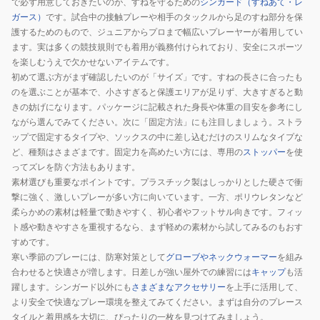
で必ず用意しておきたいのが、すねを守るための
シンガード（すねあて・レ
ガース）
です。試合中の接触プレーや相手のタックルから足のすね部分を保
護するためのもので、ジュニアからプロまで幅広いプレーヤーが着用してい
ます。実は多くの競技規則でも着用が義務付けられており、安全にスポーツ
を楽しむうえで欠かせないアイテムです。
初めて選ぶ方がまず確認したいのが「サイズ」です。すねの長さに合ったも
のを選ぶことが基本で、小さすぎると保護エリアが足りず、大きすぎると動
きの妨げになります。パッケージに記載された身長や体重の目安を参考にし
ながら選んでみてください。次に「固定方法」にも注目しましょう。ストラ
ップで固定するタイプや、ソックスの中に差し込むだけのスリムなタイプな
ど、種類はさまざまです。固定力を高めたい方には、専用の
ストッパー
を使
ってズレを防ぐ方法もあります。
素材選びも重要なポイントです。プラスチック製はしっかりとした硬さで衝
撃に強く、激しいプレーが多い方に向いています。一方、ポリウレタンなど
柔らかめの素材は軽量で動きやすく、初心者やフットサル向きです。フィッ
ト感や動きやすさを重視するなら、まず軽めの素材から試してみるのもおす
すめです。
寒い季節のプレーには、防寒対策として
グローブやネックウォーマー
を組み
合わせると快適さが増します。日差しが強い屋外での練習には
キャップ
も活
躍します。シンガード以外にも
さまざまなアクセサリー
を上手に活用して、
より安全で快適なプレー環境を整えてみてください。まずは自分のプレース
タイルと着用感を大切に、ぴったりの一枚を見つけてみましょう。