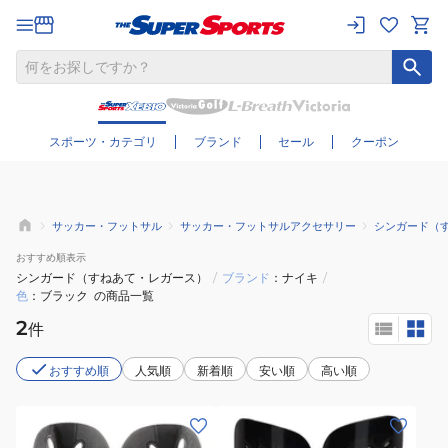
さらに絞り込む
スポーツ・カテゴリ
ブランド
セール
クーポン
サッカー・フットサル
サッカー・フットサルアクセサリー
シンガード（
おすすめ
順表示
シンガード（すねあて・レガース）
/
ブランド
ナイキ
/
色
ブラック
の商品一覧
2
件
おすすめ順
人気順
新着順
安い順
高い順