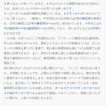
SCAC-
を選べばよいか迷っている方も、まずはどのような種類があるのかを知るこ
750ZK
とが、自分にぴったりのボールを見つける第一歩です。
サッカーボール全体の種類を把握したい方は、まず
サッカーボール
のカテゴ
リをご覧ください。一般的に、中学生以上の公式戦では
5号の検定球
が使用さ
れ、日常の練習には
5号の練習用ボール
が広く使われています。小学生には
4
号の検定球
や
4号の練習用ボール
が対応しており、幼いお子さまには
3号球
が
おすすめです。
「その他」のボールとして代表的なのが、リフティング練習や自主練習用に
作られた特殊なボールです。通常より小さいサイズや軽量タイプは、ボール
タッチの感覚を磨くのに最適で、初心者が基礎技術を身につける段階でも効
果的に活用できます。また、室内での使用に適した低反発素材のボールや、
壁当て練習向けのボールなど、練習環境に合わせて選べるバリエーションも
豊富です。
初心者の方がこのカテゴリから選ぶ際のコツは、「どこで・何のために使う
か」を明確にすることです。公園などの屋外で気軽に遊ぶなら、耐久性の高
い素材のボールが長持ちします。自宅の室内や狭いスペースで技術を磨きた
いなら、音が出にくい静音タイプや小さめのサイズが向いています。試合・
練習用の正規のボールをお探しの方は、
ボールカテゴリのサッカーボール
や
その他のサッカーボール
もあわせて確認してみてください。用途に合ったボ
ール選びが、上達への近道になります。