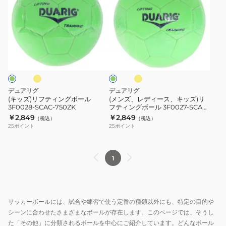
ズ)
ズ、
リ
レ
フ
デ
テ
ィ
フ
フ
フ
ィ
ー
ラ
ラ
ッ
ン
ス、
ッ
シ
シ
グ
キ
ュ
ュ
ボ
ッ
イ
グ
デュアリグ
デュアリグ
エ
リ
ー
ズ)
(キッズ)リフティングボール
(メンズ、レディース、キッズ)リ
ロ
ー
3F0028-SCAC-750ZK
フティングボール 3F0027-SCAC-
ル
リ
ー
ン
750ZK
￥2,849
￥2,849
（税込）
（税込）
3F0028-
フ
25
ポイント
25
ポイント
SCAC-
テ
750ZK
ィ
ン
1
グ
ボ
ー
サッカーボールには、試合や練習で使う定番の種類以外にも、特定の目的や
ル
シーンに合わせたさまざまなボールが存在します。このページでは、そうし
3F0027-
た「その他」に分類されるボールを中心にご紹介しています。どんなボール