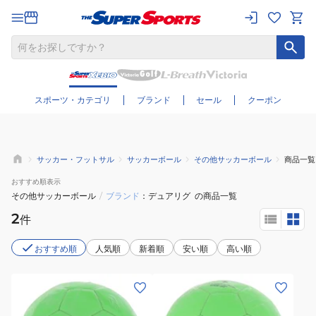
さらに絞り込む
スポーツ・カテゴリ
ブランド
セール
クーポン
サッカー・フットサル
サッカーボール
その他サッカーボール
商品一覧
おすすめ
順表示
その他サッカーボール
/
ブランド
デュアリグ
の商品一覧
2
件
おすすめ順
人気順
新着順
安い順
高い順
(キ
(メ
ッ
ン