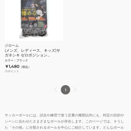
ジローム
(メンズ、レディース、キッズ)サ
ガネシキ ゼロポジション
669GM20CM5627
カラー
：
ブラック
￥1,480
（税込）
13
ポイント
1
サッカーボールには、試合や練習で使う定番の種類以外にも、特定の目的や
シーンに合わせたさまざまなボールが存在します。このページでは、そうし
た「その他」に分類されるボールを中心にご紹介しています。どんなボール