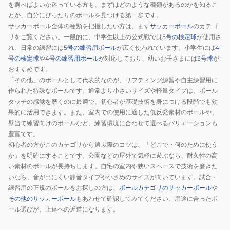
を選べばよいか迷っている方も、まずはどのような種類があるのかを知るこ
とが、自分にぴったりのボールを見つける第一歩です。
サッカーボール全体の種類を把握したい方は、まず
サッカーボール
のカテゴ
リをご覧ください。一般的に、中学生以上の公式戦では
5号の検定球
が使用さ
れ、日常の練習には
5号の練習用ボール
が広く使われています。小学生には
4
号の検定球
や
4号の練習用ボール
が対応しており、幼いお子さまには
3号球
が
おすすめです。
「その他」のボールとして代表的なのが、リフティング練習や自主練習用に
作られた特殊なボールです。通常より小さいサイズや軽量タイプは、ボール
タッチの感覚を磨くのに最適で、初心者が基礎技術を身につける段階でも効
果的に活用できます。また、室内での使用に適した低反発素材のボールや、
壁当て練習向けのボールなど、練習環境に合わせて選べるバリエーションも
豊富です。
初心者の方がこのカテゴリから選ぶ際のコツは、「どこで・何のために使う
か」を明確にすることです。公園などの屋外で気軽に遊ぶなら、耐久性の高
い素材のボールが長持ちします。自宅の室内や狭いスペースで技術を磨きた
いなら、音が出にくい静音タイプや小さめのサイズが向いています。試合・
練習用の正規のボールをお探しの方は、
ボールカテゴリのサッカーボール
や
その他のサッカーボール
もあわせて確認してみてください。用途に合ったボ
ール選びが、上達への近道になります。