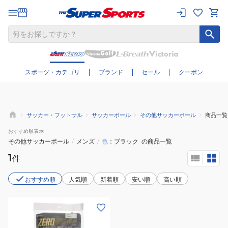
さらに絞り込む
スポーツ・カテゴリ
ブランド
セール
クーポン
サッカー・フットサル
サッカーボール
その他サッカーボール
商品一覧
おすすめ
順表示
その他サッカーボール
/
メンズ
/
色
ブラック
の商品一覧
1
件
おすすめ順
人気順
新着順
安い順
高い順