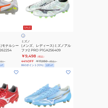
デ
ィ
ー
ホ
ス)
ワ
SALE
ミ
ズ
ノ
ミズノ
ス)モナルシー
(メンズ、レディース)ミズノアル
ア
262254
ファ2 PRO P1GA256409
ル
￥9,498
（税込）
フ
44%OFF
￥17,050
税込）
（税込）
ァ
860
ポイント
(
10
%)
UP
2
(メ
PRO
ン
P1GA256409
ズ、
レ
デ
ィ
ー