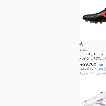
ズ、
レ
デ
ィ
ー
ブ
ス)
ラ
ッ
サ
ク
ト
ッ
×
×
イ
ピ
カ
ミズノ
エ
ン
(メンズ、レディ
ー
ロ
ク
パイク 天然芝/土
ス
ー
ド用 モレリアネオV
￥29,700
（税込）
パ
P1GA268000
4,050
ポイント
(
15
%)
イ
サイズフィッター
ク
(メ
天
ン
然
ズ、
芝/
レ
土/
デ
人