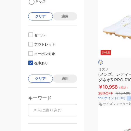
キッズ
ン
ズ、
クリア
適用
レ
デ
ィ
セール
ー
ホ
アウトレット
ス)
ワ
SALE
イ
モ
クーポン対象
ト
ト
ナ
×
×
在庫あり
ゴ
イ
ル
ミズノ
ー
エ
(メンズ、レディ
シ
ル
ロ
クリア
適用
ダネオ3 PRO P1G
ー
ド
ー
￥10,958
（税込）
ダ
28%OFF
￥15,400
ネ
キーワード
990
ポイント
(
10
%)
U
オ
サイズフィッター
(メ
3
ン
PRO
ズ、
P1GA262250
レ