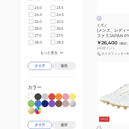
ホ
ス)
ワ
23.0
23.5
イ
ミ
ト
ト
24.0
24.5
ズ
×
×
25.0
25.5
ピ
グ
ノ
ミズノ
26.0
26.5
ン
リ
(メンズ、レディ
ア
ク
ー
ファ 3 JAPAN 
27.0
27.5
ル
ン
￥26,400
28.0
28.5
（税込）
フ
240
ポイント
ァ
もっと見る
サイズフィッター
3
(メ
JAPAN
クリア
適用
ン
P1GA266064
ズ、
レ
カラー
デ
ィ
ー
ホ
ス)
ワ
SALE
イ
モ
ト
ト
クリア
適用
ナ