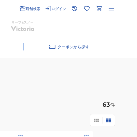
店舗検索
ログイン
サーフ&スノー
クーポン
63
件
(メ