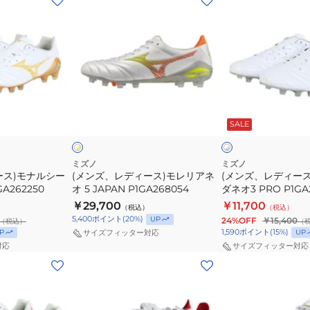
ン
ン
ズ、
ズ、
レ
レ
デ
デ
ィ
ィ
ー
ー
ホ
ホ
ス)
ス)
ワ
ワ
SALE
イ
イ
イ
モ
モ
ト
ト
レ
ナ
×
×
シ
グ
リ
ル
ミズノ
ミズノ
ル
リ
ース)モナルシー
(メンズ、レディース)モレリアネ
(メンズ、レディー
ア
シ
バ
ー
A262250
オ 5 JAPAN P1GA268054
ダネオ3 PRO P1GA
ネ
ー
ー
ン
￥29,700
￥11,700
（税込）
（税込）
オ
ダ
5,400
ポイント
(
20
%)
UP
24%OFF
￥15,400
（税込）
（
5
ネ
1,590
ポイント
(
15
%)
P
UP
サイズフィッター対応
JAPAN
オ
対応
サイズフィッター対応
(メ
(メ
P1GA268054
3
ン
ン
PRO
ズ、
ズ、
P1GA262204
レ
レ