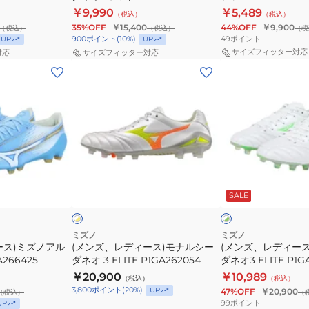
ー
ル
ー
ー
P1GA242325
￥9,990
￥5,489
（税込）
（税込）
ダ
フ
35%OFF
￥15,400
44%OFF
￥9,900
（税込）
（税込）
（税
ネ
ァ
49
ポイント
900
ポイント
(
10
%)
UP
UP
オ
2
サイズフィッター対応
対応
サイズフィッター対応
(メ
(メ
3
SELECT
ン
ン
ワ
P1GA256504
ズ、
ズ、
イ
レ
レ
ド
デ
デ
PRO
ィ
ィ
P1GA242325
ー
ー
ホ
ホ
ス)
ス)
ワ
ワ
SALE
イ
イ
ッ
モ
モ
ト
ク
ナ
ナ
×
×
グ
イ
ル
ル
ミズノ
ミズノ
リ
エ
ース)ミズノアル
(メンズ、レディース)モナルシー
(メンズ、レディー
シ
シ
ー
ロ
A266425
ダネオ 3 ELITE P1GA262054
ダネオ3 ELITE P1G
ー
ー
ン
ー
￥20,900
￥10,989
（税込）
（税込）
ダ
ダ
3,800
ポイント
(
20
%)
UP
47%OFF
￥20,900
（税込）
（
ネ
ネ
99
ポイント
UP