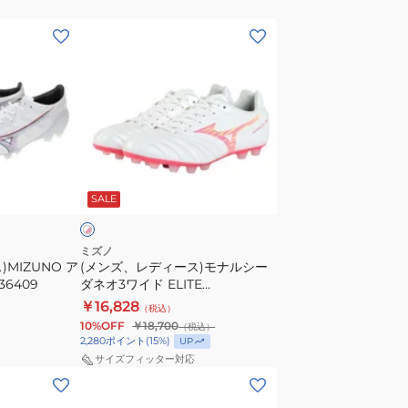
ク
(メ
天
ン
然
ズ、
芝/
レ
土/
デ
人
ィ
工
ー
芝
ホ
ス)
グ
ワ
SALE
モ
ラ
ナ
ン
ル
ド
ミズノ
MIZUNO ア
(メンズ、レディース)モナルシー
シ
用
36409
ダネオ3ワイド ELITE
ー
サ
P1GA262164
￥16,828
（税込）
ダ
ッ
10%OFF
￥18,700
（税込）
ネ
カ
2,280
ポイント
(
15
%)
UP
オ
ー
サイズフィッター対応
(メ
3
シ
ン
ワ
ュ