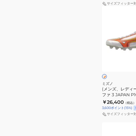
3
サイズフィッター
(メ
PRO
ン
P1GA266425
ズ、
レ
デ
ィ
ー
ホ
ス)
ワ
イ
ミ
ト
ト
ズ
×
×
オ
ピ
ノ
ミズノ
レ
ン
(メンズ、レディ
ア
ン
ク
ファ 3 JAPAN 
ル
ジ
￥26,400
（税込）
フ
3,600
ポイント
(
15
%)
ァ
サイズフィッター
3
(メ
JAPAN
ン
P1GA266054