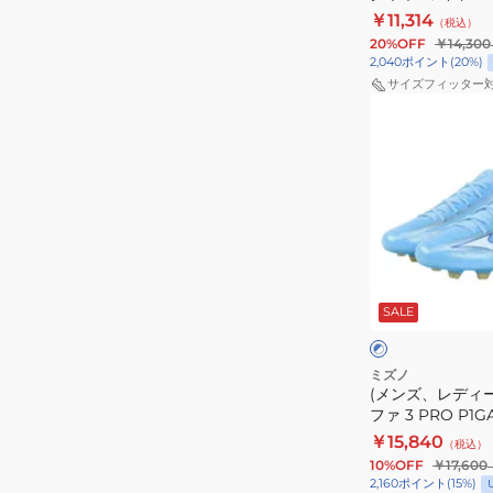
ー
ー
P1GA262354
￥11,314
（税込）
ダ
20%OFF
￥14,300
ネ
2,040
ポイント
(
20
%)
オ
サイズフィッター
(メ
3
ン
ワ
ズ、
イ
レ
ド
デ
PRO
ィ
P1GA262354
ー
ブ
ス)
ル
SALE
ー
ミ
×
ト
ズ
ホ
×
ワ
イ
ノ
ミズノ
イ
エ
(メンズ、レディ
ア
ト
ロ
ファ 3 PRO P1G
ル
ー
￥15,840
（税込）
フ
10%OFF
￥17,600
ァ
2,160
ポイント
(
15
%)