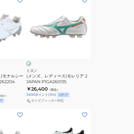
ン
ズ、
レ
デ
ィ
ー
ホ
ス)
ワ
モ
レ
リ
ミズノ
ス)モナルシー
(メンズ、レディース)モレリア 2
ア
262204
JAPAN P1GA260135
2
￥26,400
（税込）
JAPAN
3,600
ポイント
(
15
%)
UP
税込）
P1GA260135
サイズフィッター対応
(メ
ン
ズ、
レ