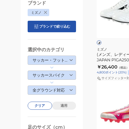
ブランド
デ
ミズノ
ィ
ー
ホ
ブランドで絞り込む
ス)
ワ
イ
モ
ト
ト
レ
×
×
×
ホ
ブ
ブ
リ
選択中のカテゴリ
ミズノ
ワ
ラ
ラ
(メンズ、レディー
ア
イ
ッ
ッ
JAPAN P1GA25
サッカー・フットサル
ト
2
ク
ク
￥26,400
（税込）
JAPAN
4,800
ポイント
(
20
%)
サッカースパイク
P1GA250209
サイズフィッター
(メ
全グラウンド対応
ン
ズ、
レ
クリア
適用
デ
ィ
ー
足のサイズ（cm）