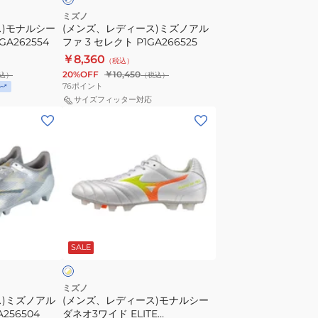
ノ
ミズノ
ス)モナルシー
(メンズ、レディース)ミズノアル
ア
GA262554
ファ 3 セレクト P1GA266525
ル
￥8,360
（税込）
フ
20%OFF
￥10,450
込）
（税込）
ァ
76
ポイント
3
サイズフィッター対応
(メ
セ
ン
レ
ズ、
ク
レ
ト
デ
P1GA266525
ィ
ー
ホ
ス)
ワ
SALE
モ
ナ
ル
ミズノ
ス)ミズノアル
(メンズ、レディース)モナルシー
シ
A256504
ダネオ3ワイド ELITE