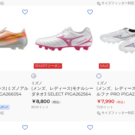
オ
オ
サイズフィッター対応
対応
(メ
(メ
3
3
ン
ン
ELITE
ELITE
ズ、
ズ、
P1GA262054
P1GA252037
レ
レ
デ
デ
ィ
ィ
ー
ー
ホ
ホ
ス)
ス)MIZUNO
ワ
ワ
15%OFFクーポン
SALE
イ
イ
イ
モ
ア
ト
ト
ナ
ル
×
ピ
ル
フ
ミズノ
ミズノ
ン
ース)ミズノアル
(メンズ、レディース)モナルシー
(メンズ、レディース)
シ
ァ
ク
P1GA266054
ダネオ3 SELECT P1GA262564
ルファ PRO P1GA2
ー
PRO
￥8,800
￥7,990
（税込）
（税込）
ダ
P1GA236409
80
ポイント
72
ポイント
UP
ネ
サイズフィッター対応
対応
オ
(メ
(メ
3
ン
ン
SELECT