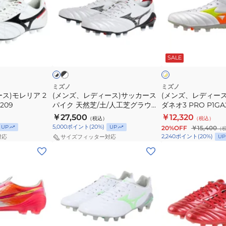
デ
デ
ィ
ィ
ー
ー
ブ
ホ
ホ
ラ
ス)
ス)
ワ
ワ
ッ
SALE
イ
イ
イ
サ
モ
ク
ト
ト
ッ
ナ
×
×
イ
シ
カ
ル
ミズノ
ミズノ
エ
ル
ス)モレリア 2
(メンズ、レディース)サッカース
(メンズ、レディー
ー
シ
ロ
バ
0209
パイク 天然芝/土/人工芝グラウン
ダネオ3 PRO P1GA
ス
ー
ー
ー
ド用 モレリアネオIV JAPAN
￥27,500
￥12,320
（税込）
（税込）
パ
ダ
P1GA2330 お一人様一点まで
5,000
ポイント
(
20
%)
UP
UP
20%OFF
￥15,400
（
イ
ネ
2,240
ポイント
(
20
%)
UP
対応
サイズフィッター対応
ク
オ
(メ
(メ
天
3
ン
ン
然
PRO
ズ、
ズ、
芝/
P1GA262254
レ
レ
土/
デ
デ
人
ィ
ィ
工
ー
ー