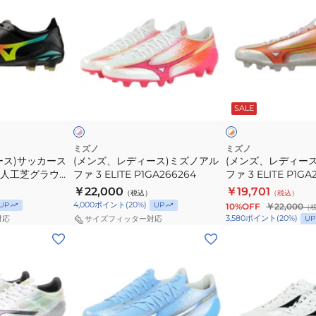
ズ、
ズ、
P1GA262564
レ
レ
デ
デ
ィ
ィ
ー
ー
ホ
ホ
ス)
ス)
ワ
ワ
SALE
イ
イ
ッ
ミ
ミ
ト
ク
ズ
ズ
×
×
オ
ホ
ノ
ノ
ミズノ
ミズノ
レ
ワ
ース)サッカース
(メンズ、レディース)ミズノアル
(メンズ、レディー
ア
ア
ン
イ
/人工芝グラウン
ファ 3 ELITE P1GA266264
ファ 3 ELITE P1GA
ル
ル
ジ
ト
 JAPAN
￥22,000
￥19,701
（税込）
（税込）
フ
フ
 お一人様一点まで
4,000
ポイント
(
20
%)
UP
UP
10%OFF
￥22,000
（
ァ
ァ
3,580
ポイント
(
20
%)
UP
対応
サイズフィッター対応
3
3
(メ
(メ
ELITE
ELITE
ン
ン
P1GA266264
P1GA266254
ズ、
ズ、
レ
レ
デ
デ