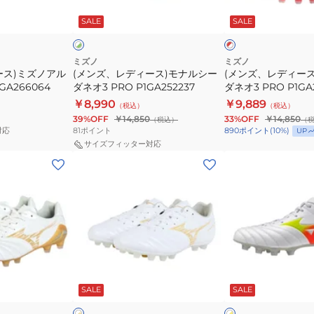
ホ
レ
芝
ス)
ス)
ワ
ッ
グ
SALE
SALE
イ
ド
ー
モ
モ
×
×
ラ
ナ
ナ
ホ
ホ
ウ
ワ
ワ
ル
ル
ミズノ
ミズノ
イ
イ
ン
ース)ミズノアル
(メンズ、レディース)モナルシー
(メンズ、レディー
シ
シ
ト
ト
P1GA266064
ダネオ3 PRO P1GA252237
ダネオ3 PRO P1GA
ド
ー
ー
￥8,990
￥9,889
用
（税込）
（税込）
ダ
ダ
39%OFF
￥14,850
33%OFF
￥14,850
（税込）
（
モ
ネ
ネ
81
ポイント
対応
890
ポイント
(
10
%)
UP
レ
オ
オ
サイズフィッター対応
リ
(メ
(メ
3
3
ア
ン
ン
PRO
PRO
ネ
ズ、
ズ、
P1GA252237
P1GA252260
オ
レ
レ
IV
デ
デ
JAPAN
ィ
ィ
P1GA2330
ー
ー
ホ
ホ
お
ス)
ス)
ワ
ワ
SALE
SALE
イ
イ
ー
一
モ
モ
ト
×
人
ナ
ナ