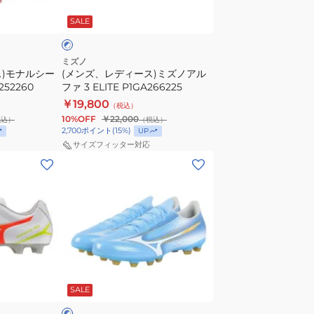
ブ
ス)
ル
SALE
ミ
ズ
ノ
ミズノ
ス)モナルシー
(メンズ、レディース)ミズノアル
ア
252260
ファ 3 ELITE P1GA266225
ル
￥19,800
（税込）
フ
10%OFF
￥22,000
税込）
（税込）
ァ
2,700
ポイント
(
15
%)
UP
3
サイズフィッター対応
(メ
ELITE
ン
P1GA266225
ズ、
レ
デ
ィ
ー
ブ
ス)
ル
SALE
ミ
ズ