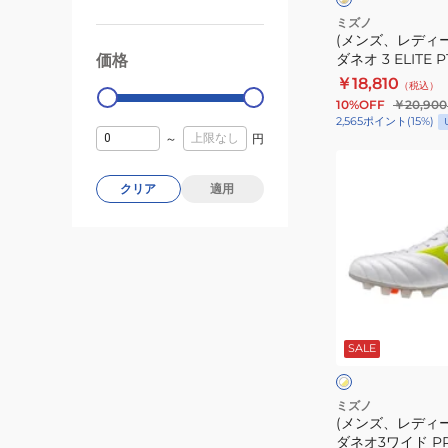
×
×
ゴ
ゴ
ル
ミズノ
ー
ー
(メンズ、レディ
シ
ル
ル
ダネオ 3 ELITE P
価格
99000
0
ー
ド
ド
￥18,810
（税込）
ダ
10%OFF
￥20,900
ネ
2,565
ポイント
(
15
%)
オ
～
円
(メ
3
ン
ELITE
クリア
適用
ズ、
P1GA262050
レ
デ
ィ
ー
ホ
ス)
ワ
SALE
イ
モ
ト
ト
ナ
×
×
イ
ブ
ル
ミズノ
エ
ル
(メンズ、レディ
シ
ロ
ー
ダネオ3ワイド P