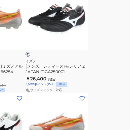
ズ、
イ
ー
レ
ド
ズ
デ
ELITE
ミ
ィ
P1GA262164
ズ
ー
ノ
ブ
ス)
ア
ラ
モ
ル
レ
フ
リ
ァ
ミズノ
ス)ミズノアル
(メンズ、レディース)モレリア 2
ア
3
266254
JAPAN P1GA250001
2
JAPAN
￥26,400
（税込）
JAPAN
P1GA266000
3,600
ポイント
(
15
%)
UP
税込）
P1GA250001
サイズフィッター対応
(メ
ン
ズ、
レ
デ