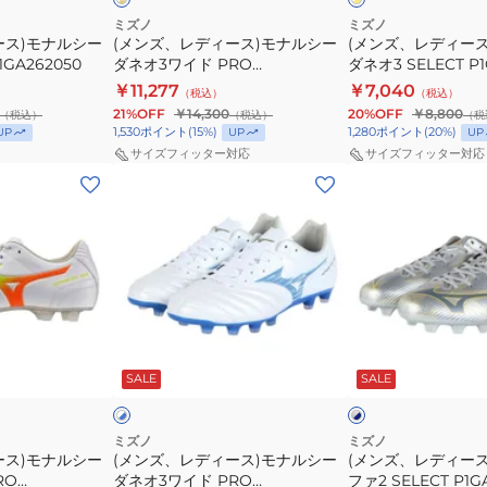
×
ホ
様
イ
ワ
ル
ル
ミズノ
ミズノ
エ
イ
ース)モナルシー
一
(メンズ、レディース)モナルシー
(メンズ、レディー
シ
シ
ロ
ト
1GA262050
ダネオ3ワイド PRO
ダネオ3 SELECT P1
点
ー
ー
ー
P1GA262350
￥11,277
￥7,040
ま
（税込）
（税込）
ダ
ダ
21%OFF
￥14,300
20%OFF
￥8,800
（税込）
（税込）
（税
で
ネ
ネ
1,530
ポイント
(
15
%)
1,280
ポイント
(
20
%)
UP
UP
UP
オ
オ
サイズフィッター対応
サイズフィッター対応
(メ
(メ
3
3
ン
ン
ワ
SELECT
ズ、
ズ、
イ
P1GA262554
レ
レ
ド
デ
デ
PRO
ィ
ィ
P1GA262350
ー
ー
ホ
シ
ス)
ス)
ワ
ル
SALE
SALE
イ
バ
イ
モ
ミ
ー
ト
ナ
ズ
×
×
ネ
イ
ル
ノ
ミズノ
ミズノ
イ
エ
ース)モナルシー
(メンズ、レディース)モナルシー
(メンズ、レディー
シ
ア
ビ
ロ
RO
ダネオ3ワイド PRO
ファ2 SELECT P1G