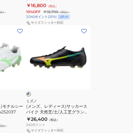
ー
P1GA262154
￥16,800
（税込）
ダ
10%OFF
￥18,700
込）
（税込）
ネ
3,040
ポイント
(
20
%)
UP
オ
サイズフィッター対応
(メ
3
ン
ワ
ズ、
イ
レ
ド
デ
ELITE
ィ
P1GA262154
ー
ブ
ス)
ラ
サ
ッ
カ
ミズノ
ス)モナルシー
(メンズ、レディース)サッカース
ー
A252037
パイク 天然芝/土/人工芝グランド
ス
用 サッカーシューズ ミズノアル
￥26,400
（税込）
パ
ファ 3 JAPAN P1GA266000
240
ポイント
税込）
イ
サイズフィッター対応