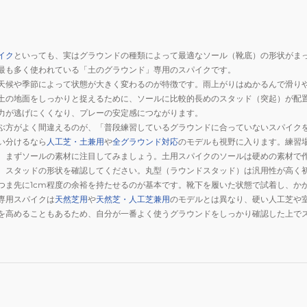
イク
といっても、実はグラウンドの種類によって最適なソール（靴底）の形状がま
最も多く使われている「土のグラウンド」専用のスパイクです。
天候や季節によって状態が大きく変わるのが特徴です。雨上がりはぬかるんで滑り
土の地面をしっかりと捉えるために、ソールに比較的長めのスタッド（突起）が配
力が逃げにくくなり、プレーの安定感につながります。
ぶ方がよく間違えるのが、「普段練習しているグラウンドに合っていないスパイク
い分けるなら
人工芝・土兼用
や
全グラウンド対応
のモデルも視野に入ります。練習
、まずソールの素材に注目してみましょう。土用スパイクのソールは硬めの素材で
、スタッドの形状を確認してください。丸型（ラウンドスタッド）は汎用性が高く
つま先に1cm程度の余裕を持たせるのが基本です。靴下を履いた状態で試着し、か
専用スパイクは
天然芝用
や
天然芝・人工芝兼用
のモデルとは異なり、硬い人工芝や
を高めることもあるため、自分が一番よく使うグラウンドをしっかり確認した上で