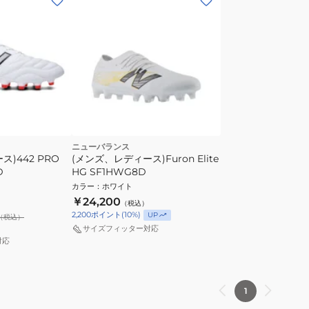
ニューバランス
)442 PRO
(メンズ、レディース)Furon Elite
D
HG SF1HWG8D
カラー
：
ホワイト
￥24,200
（税込）
2,200
ポイント
(
10
%)
UP
（税込）
サイズフィッター対応
対応
1