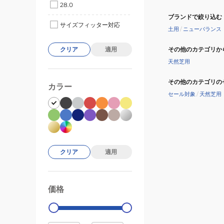
28.0
ブランドで絞り込む
サイズフィッター対応
土用
/
ニューバランス
その他のカテゴリか
クリア
適用
天然芝用
その他のカテゴリの
カラー
セール対象
/
天然芝用
クリア
適用
価格
99000
0