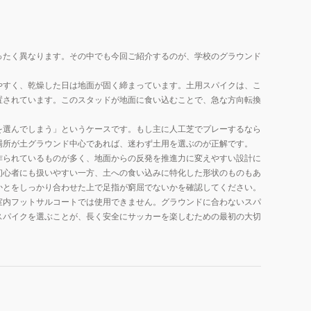
ったく異なります。その中でも今回ご紹介するのが、学校のグラウンド
やすく、乾燥した日は地面が固く締まっています。土用スパイクは、こ
置されています。このスタッドが地面に食い込むことで、急な方向転換
を選んでしまう」というケースです。もし主に人工芝でプレーするなら
場所が土グラウンド中心であれば、迷わず土用を選ぶのが正解です。
作られているものが多く、地面からの反発を推進力に変えやすい設計に
初心者にも扱いやすい一方、土への食い込みに特化した形状のものもあ
かとをしっかり合わせた上で足指が窮屈でないかを確認してください。
室内フットサルコートでは使用できません。グラウンドに合わないスパ
スパイクを選ぶことが、長く安全にサッカーを楽しむための最初の大切