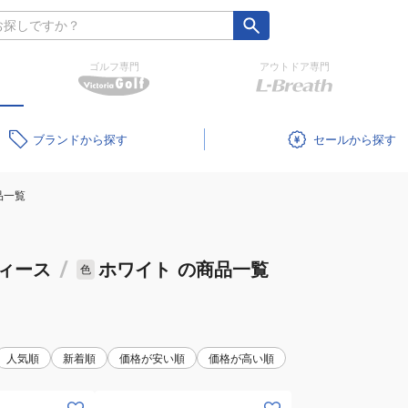
ゴルフ専門
アウトドア専門
ブランド
セール
品一覧
ィース
/
ホワイト
の商品一覧
色
人気順
新着順
価格が安い順
価格が高い順