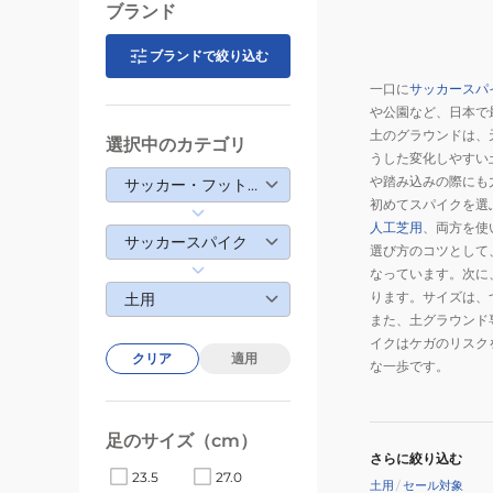
ブランド
ブランドで絞り込む
一口に
サッカースパ
や公園など、日本で
土のグラウンドは、
選択中のカテゴリ
うした変化しやすい
や踏み込みの際にも
サッカー・フットサル
初めてスパイクを選
人工芝用
、両方を使
サッカースパイク
選び方のコツとして
なっています。次に
ります。サイズは、
土用
また、土グラウンド
イクはケガのリスク
クリア
適用
な一歩です。
足のサイズ（cm）
さらに絞り込む
23.5
27.0
土用
/
セール対象