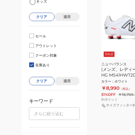
キッズ
クリア
適用
セール
アウトレット
SALE
クーポン対象
ニューバランス
在庫あり
(メンズ、レディース
HG MS41HWT2
クリア
適用
カラー
：
ホワイト
￥8,990
（税込）
51%OFF
￥18,700
81
ポイント
キーワード
サイズフィッター