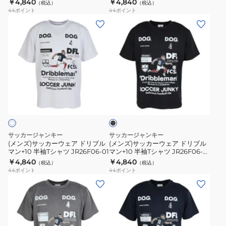
￥4,840
￥4,840
（税込）
（税込）
ブ
ブ
44
ポイント
44
ポイント
ル
ル
(メ
(メ
マ
マ
ン
ン
ン
ン
ズ)
ズ)
+9
+9
サ
サ
半
半
ッ
ッ
袖
袖
カ
カ
ブ
T
T
ー
ー
ラ
シ
シ
ウ
ウ
ッ
ャ
ャ
ク
ェ
ェ
ツ
ツ
ア
ア
サッカージャンキー
サッカージャンキー
JR26F05-
JR26F05-
ド
ド
(メンズ)サッカーウェア ドリブル
(メンズ)サッカーウェア ドリブル
02
26
マン+10 半袖Tシャツ JR26F06-01
マン+10 半袖Tシャツ JR26F06-
リ
リ
02
￥4,840
￥4,840
（税込）
（税込）
ブ
ブ
44
ポイント
44
ポイント
ル
ル
(メ
(メ
マ
マ
ン
ン
ン
ン
ズ)
ズ)
+10
+10
サ
サ