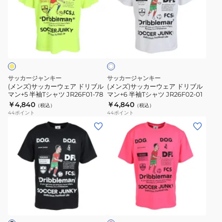
サ
サ
ェ
ク
ッ
ッ
ル
テ
カ
カ
マ
ィ
ホ
ー
ー
ン
ス
ワ
ウ
ウ
ひ
シ
イ
ト
ェ
ェ
ん
ャ
ア
ア
や
ツ
サッカージャンキー
サッカージャンキー
ド
ド
り
MIAMI+10
(メンズ)サッカーウェア ドリブル
(メンズ)サッカーウェア ドリブル
マン+5 半袖Tシャツ JR26F01-78
マン+6 半袖Tシャツ JR26F02-01
リ
リ
プ
SJ23F50
￥4,840
￥4,840
（税込）
（税込）
ブ
ブ
ラ
44
ポイント
44
ポイント
ル
ル
T
(メ
(メ
マ
マ
シ
ン
ン
ン
ン
ャ
ズ)
ズ)
+5
+6
ツ
サ
サ
半
半
CP26A17K
ッ
ッ
袖
袖
カ
カ
フ
T
T
ー
ー
ラ
シ
シ
ウ
ウ
ッ
ャ
ャ
シ
ェ
ェ