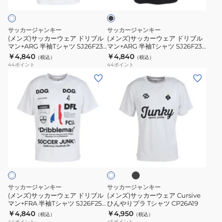
ウ
ウ
ッ
ャ
ャ
ク
ェ
ェ
ツ
ツ
ア
ア
サッカージャンキー
サッカージャンキー
SJ26F22-
SJ26F22-
ド
ド
(メンズ)サッカーウェア ドリブル
(メンズ)サッカーウェア ドリブル
01
02
マン+ARG 半袖Tシャツ SJ26F23-
マン+ARG 半袖Tシャツ SJ26F23-
リ
リ
01
02
￥4,840
￥4,840
（税込）
（税込）
ブ
ブ
44
ポイント
44
ポイント
ル
ル
(メ
(メ
マ
マ
ン
ン
ン
ン
ズ)
ズ)
+ARG
+ARG
サ
サ
半
半
ッ
ッ
袖
袖
カ
カ
ブ
ホ
T
T
ー
ー
ラ
ワ
シ
シ
ッ
ウ
ウ
イ
ク
ャ
ャ
ト
ェ
ェ
ツ
ツ
ア
ア
サッカージャンキー
サッカージャンキー
SJ26F23-
SJ26F23-
ド
Cursive
(メンズ)サッカーウェア ドリブル
(メンズ)サッカーウェア Cursive
01
02
マン+FRA 半袖Tシャツ SJ26F25-
ひんやりプラ Tシャツ CP26A19
リ
ひ
01
￥4,840
￥4,950
（税込）
（税込）
ブ
ん
44
ポイント
45
ポイント