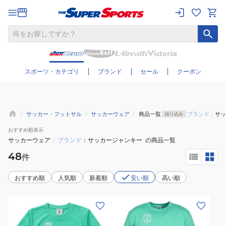
さらに絞り込む
スポーツ・カテゴリ
ブランド
セール
クーポン
サッカー・フットサル
サッカーウェア
商品一覧
ブランド：
サッ
絞り込み
おすすめ
順表示
サッカーウェア
/
ブランド
サッカージャンキー
の商品一覧
48
件
おすすめ順
人気順
新着順
安い順
高い順
(キ
(メ
ッ
ン