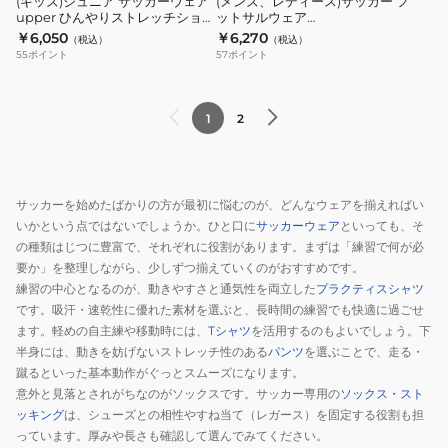
(キッズ)ジュニア サッカーウェア
(メンズ、レディース)サッカー フ
02
upper ひんやりストレッチショー
ットサルウェア
ウ
ー
ツ CP26A20K-02
Fantasistathehistory 長袖Tシャ
￥6,050
￥6,270
（税込）
（税込）
ェ
フ
ツ SJ24E73-21
55
ポイント
57
ポイント
ア
ッ
upper
ト
ひ
サ
1
2
ん
ル
や
ウ
り
ェ
サッカーを始めたばかりの方が最初に悩むのが、どんなウェアを揃えればい
ス
ア
いかという点ではないでしょうか。ひと口に
サッカーウェア
といっても、そ
ト
Fantasistathehistory
の種類はじつに豊富で、それぞれに役割があります。まずは「練習で何が必
レ
長
要か」を整理しながら、少しずつ揃えていくのがおすすめです。
ッ
袖
練習の中心となるのが、動きやすさと通気性を両立した
プラクティスシャツ
チ
T
です。吸汗・速乾性に優れた素材を選ぶと、長時間の練習でも快適に過ごせ
ます。軽めの自主練や移動時には、
Tシャツ
を活用するのもよいでしょう。下
シ
シ
半身には、動きを妨げないストレッチ性のある
パンツ
を選ぶことで、走る・
ョ
ャ
蹴るといった基本動作がぐっとスムーズになります。
ー
ツ
意外と見落とされがちなのがソックスです。サッカー専用の
ソックス・スト
ツ
SJ24E73-
ッキング
は、シューズとの相性やすね当て（レガース）を固定する役割も担
CP26A20K-
21
っています。厚みや長さも確認して選んでみてください。