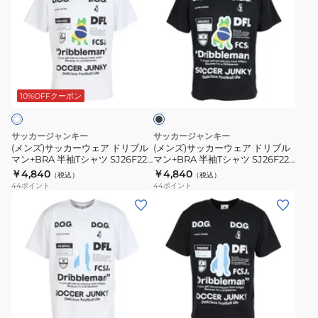
ン
ン
ズ)
ズ)
+11
+11
サ
サ
半
半
ッ
ッ
袖
袖
カ
カ
ブ
T
T
ー
ー
ラ
シ
シ
ウ
ウ
ッ
10%OFFクーポン
ャ
ャ
ク
ェ
ェ
ツ
ツ
ア
ア
サッカージャンキー
サッカージャンキー
JR26F07-
JR26F07-
ド
ド
(メンズ)サッカーウェア ドリブル
(メンズ)サッカーウェア ドリブル
21
58
マン+BRA 半袖Tシャツ SJ26F22-
マン+BRA 半袖Tシャツ SJ26F22-
リ
リ
01
02
￥4,840
￥4,840
（税込）
（税込）
ブ
ブ
44
ポイント
44
ポイント
ル
ル
(メ
(メ
マ
マ
ン
ン
ン
ン
ズ)
ズ)
+BRA
+BRA
サ
サ
半
半
ッ
ッ
袖
袖
カ
カ
ブ
T
T
ー
ー
ラ
シ
シ