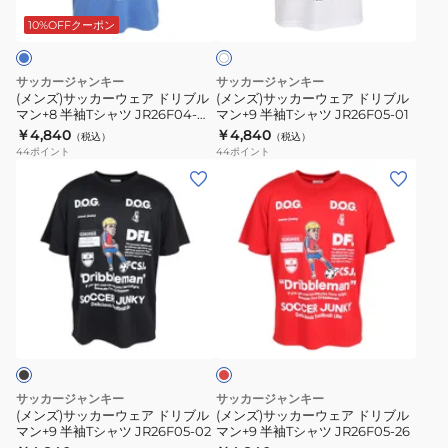
ワ
シ
シ
ウ
ウ
10%OFFクーポン
イ
ャ
ャ
ト
ェ
ェ
ツ
ツ
ア
ア
サッカージャンキー
サッカージャンキー
JR26F04-
JR26F04-
ド
ド
(メンズ)サッカーウェア ドリブル
(メンズ)サッカーウェア ドリブル
01
02
マン+8 半袖Tシャツ JR26F04-
マン+9 半袖Tシャツ JR26F05-01
リ
リ
142
￥4,840
￥4,840
（税込）
（税込）
ブ
ブ
44
ポイント
44
ポイント
ル
ル
(メ
(メ
マ
マ
ン
ン
ン
ン
ズ)
ズ)
+8
+9
サ
サ
半
半
ッ
ッ
袖
袖
カ
カ
レ
T
T
ー
ー
ッ
シ
シ
ウ
ウ
ド
ャ
ャ
ェ
ェ
ツ
ツ
ア
ア
サッカージャンキー
サッカージャンキー
JR26F04-
JR26F05-
ド
ド
(メンズ)サッカーウェア ドリブル
(メンズ)サッカーウェア ドリブル
142
01
マン+9 半袖Tシャツ JR26F05-02
マン+9 半袖Tシャツ JR26F05-26
リ
リ