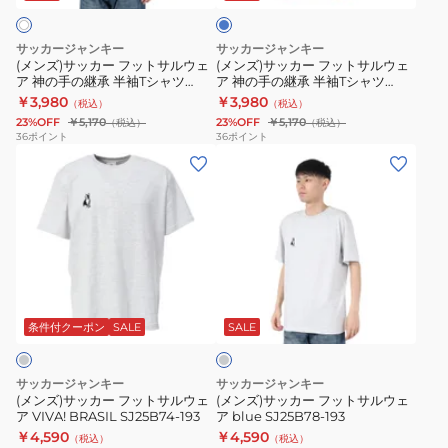
ツ
シ
イ
ッ
ッ
ズ
SJ25A30K
ャ
ト
ト
サッカージャンキー
サッカージャンキー
ツ
サ
サ
(メンズ)サッカー フットサルウェ
(メンズ)サッカー フットサルウェ
SJ25A30
ア 神の手の継承 半袖Tシャツ
ア 神の手の継承 半袖Tシャツ
ル
ル
SJ25B60-1
SJ25B60-48
￥3,980
￥3,980
（税込）
（税込）
ウ
ウ
23%OFF
￥5,170
23%OFF
￥5,170
（税込）
（税込）
ェ
ェ
36
ポイント
36
ポイント
(メ
(メ
ア
ア
ン
ン
神
神
ズ)
ズ)
の
の
サ
サ
手
手
ッ
ッ
の
の
カ
カ
継
継
ラ
ー
ー
承
承
イ
フ
フ
半
半
ト
条件付クーポン
SALE
SALE
グ
ッ
ッ
袖
袖
レ
ト
ト
T
T
ー
サッカージャンキー
サッカージャンキー
サ
サ
シ
シ
(メンズ)サッカー フットサルウェ
(メンズ)サッカー フットサルウェ
ア VIVA! BRASIL SJ25B74-193
ア blue SJ25B78-193
ル
ル
ャ
ャ
￥4,590
￥4,590
（税込）
（税込）
ウ
ウ
ツ
ツ