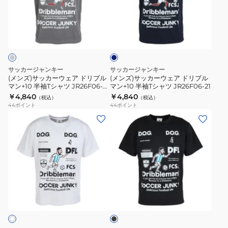
半
半
ッ
ッ
袖
袖
カ
カ
ネ
T
T
ー
ー
イ
シ
シ
ウ
ウ
ビ
ャ
ャ
ー
ェ
ェ
ツ
ツ
ア
ア
サッカージャンキー
サッカージャンキー
JR26F06-
JR26F06-
ド
ド
(メンズ)サッカーウェア ドリブル
(メンズ)サッカーウェア ドリブル
01
02
マン+10 半袖Tシャツ JR26F06-
マン+10 半袖Tシャツ JR26F06-21
リ
リ
133
￥4,840
￥4,840
（税込）
（税込）
ブ
ブ
44
ポイント
44
ポイント
ル
ル
(メ
(メ
マ
マ
ン
ン
ン
ン
ズ)
ズ)
+10
+10
サ
サ
半
半
ッ
ッ
袖
袖
カ
カ
ブ
T
T
ー
ー
ラ
シ
シ
ウ
ウ
ッ
ャ
ャ
ク
ェ
ェ
ツ
ツ
ア
ア