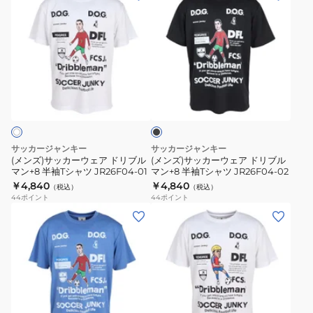
マ
マ
ン
ン
ン
ン
ズ)
ズ)
+7
+7
サ
サ
半
半
ッ
ッ
袖
袖
カ
カ
ブ
T
T
ー
ー
ラ
シ
シ
ウ
ウ
ッ
ャ
ャ
ク
ェ
ェ
ツ
ツ
ア
ア
サッカージャンキー
サッカージャンキー
JR26F03-
JR26F03-
ド
ド
(メンズ)サッカーウェア ドリブル
(メンズ)サッカーウェア ドリブル
01
02
マン+8 半袖Tシャツ JR26F04-01
マン+8 半袖Tシャツ JR26F04-02
リ
リ
￥4,840
￥4,840
（税込）
（税込）
ブ
ブ
44
ポイント
44
ポイント
ル
ル
(メ
(メ
マ
マ
ン
ン
ン
ン
ズ)
ズ)
+8
+8
サ
サ
半
半
ッ
ッ
袖
袖
カ
カ
ホ
T
T
ー
ー