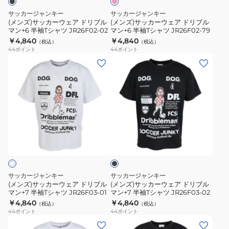
ュ
ツ
ツ
ア
ア
ピ
サッカージャンキー
サッカージャンキー
JR26F01-
JR26F02-
ン
ド
ド
(メンズ)サッカーウェア ドリブル
(メンズ)サッカーウェア ドリブル
ク
78
01
マン+6 半袖Tシャツ JR26F02-02
マン+6 半袖Tシャツ JR26F02-79
リ
リ
￥4,840
￥4,840
（税込）
（税込）
ブ
ブ
44
ポイント
44
ポイント
ル
ル
(メ
(メ
マ
マ
ン
ン
ン
ン
ズ)
ズ)
+6
+6
サ
サ
半
半
ッ
ッ
袖
袖
カ
カ
ブ
T
T
ー
ー
ラ
シ
シ
ウ
ウ
ッ
ャ
ャ
ク
ェ
ェ
ツ
ツ
ア
ア
サッカージャンキー
サッカージャンキー
JR26F02-
JR26F02-
ド
ド
(メンズ)サッカーウェア ドリブル
(メンズ)サッカーウェア ドリブル
02
79
マン+7 半袖Tシャツ JR26F03-01
マン+7 半袖Tシャツ JR26F03-02
リ
リ
￥4,840
￥4,840
（税込）
（税込）
ブ
ブ
44
ポイント
44
ポイント
ル
ル
(メ
(メ