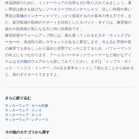
02
体温調節のために、インナーウェアの活用もぜひ取り入れてみましょう。暑
い季節は動きを妨げない
ノースリーブのインナーシャツ
、涼しい時期や寒い
季節は
長袖のインナーシャツ
でしっかり保温するのが基本の考え方です。ま
た、疲労軽減や筋肉のサポートを目的とした
スパッツ・タイツ
は、練習後の
疲れや筋肉痛が気になる方に特に効果的です。
練習前後やウォームアップ時には、風を遮ってくれる
ピステ・ウィンドブレ
ーカー
や、保温性の高い
スウェット
があると重宝します。冷え込む早朝や夜
の練習でも体をしっかり温めた状態でピッチに立てるため、パフォーマンス
の向上にもつながります。アームカバーやネックウォーマーなど細かなアイ
テムは
その他のウェア
からも探してみてください。まずは「トップス・ボト
ムス・ソックス・インナー」の4点を基本セットとして揃えることから始める
と、迷わずスタートできますよ。
さらに絞り込む
サッカーウェア
/
セール対象
サッカーウェア
/
メンズ
サッカーウェア
/
キッズ
サッカーウェア
/
レディース
その他のカテゴリから探す