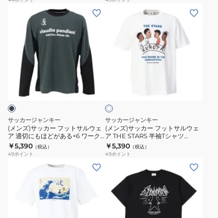
ル
や
(メ
(メ
マ
り
ン
ン
ン
プ
ズ)
ズ)
+FRA
ラ
サ
サ
半
T
ッ
ッ
袖
シ
カ
カ
ホ
T
ャ
ー
ー
ワ
シ
ツ
フ
フ
イ
ャ
CP26A19
ト
ッ
ッ
ツ
ト
ト
サッカージャンキー
サッカージャンキー
SJ26F25-
サ
サ
(メンズ)サッカー フットサルウェ
(メンズ)サッカー フットサルウェ
01
ア 適切にもほどがある+6 ワーク
ア THE STARS 半袖Tシャツ
ル
ル
アウトシャツ 長袖 CP24D01-02
SJ24E55-1
￥5,390
￥5,390
（税込）
（税込）
ウ
ウ
49
ポイント
49
ポイント
ェ
ェ
(メ
(メ
ア
ア
ン
ン
適
THE
ズ)
ズ)
切
STARS
サ
サ
に
半
ッ
ッ