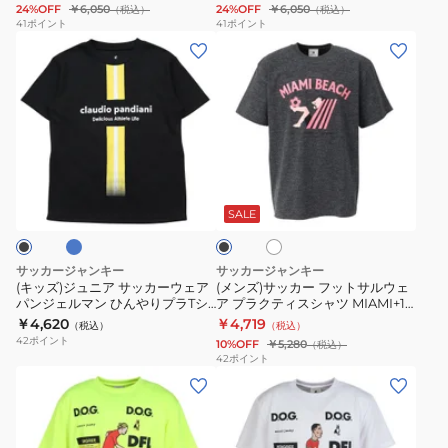
24%OFF
￥6,050
24%OFF
￥6,050
（税込）
（税込）
ェ
ェ
SJ25B60-
SJ25B60-
41
ポイント
41
ポイント
(キ
(メ
ア
ア
1
48
ッ
ン
VIVA!
blue
ズ)
ズ)
BRASIL
SJ25B78-
ジ
サ
SJ25B74-
193
ュ
ッ
193
ニ
カ
ブ
ホ
ブ
ア
ー
ワ
ラ
サ
フ
イ
ッ
SALE
ト
ク
ッ
ッ
カ
ト
サッカージャンキー
サッカージャンキー
ー
サ
(キッズ)ジュニア サッカーウェア
(メンズ)サッカー フットサルウェ
パンジェルマン ひんやりプラTシ
ア プラクティスシャツ MIAMI+10
ウ
ル
ャツ CP26A17K
SJ23F50
￥4,620
￥4,719
（税込）
（税込）
ェ
ウ
42
ポイント
10%OFF
￥5,280
（税込）
ア
ェ
42
ポイント
(メ
(メ
パ
ア
ン
ン
ン
プ
ズ)
ズ)
ジ
ラ