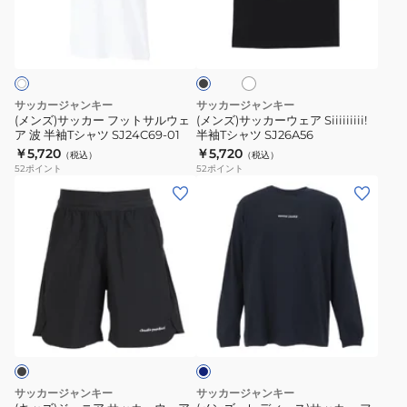
も
袖
カ
カ
ホ
ブ
ほ
T
ー
ー
ワ
ラ
ど
シ
フ
ウ
イ
ッ
ト
が
ャ
ク
ッ
ェ
あ
ツ
ト
ア
サッカージャンキー
サッカージャンキー
る
SJ24E55-
サ
Siiiiiiiii!
(メンズ)サッカー フットサルウェ
(メンズ)サッカーウェア Siiiiiiiii!
+6
1
ア 波 半袖Tシャツ SJ24C69-01
半袖Tシャツ SJ26A56
ル
半
￥5,720
￥5,720
ワ
（税込）
（税込）
ウ
袖
52
ポイント
52
ポイント
ー
ェ
T
(キ
(メ
ク
ア
シ
ッ
ン
ア
波
ャ
ズ)
ズ、
ウ
半
ツ
ジ
レ
ト
袖
SJ26A56
ュ
デ
シ
T
ニ
ィ
ャ
ネ
シ
ア
ー
イ
ツ
ャ
サ
ス)
ビ
長
ツ
ー
ッ
サ
袖
SJ24C69-
カ
ッ
サッカージャンキー
サッカージャンキー
CP24D01-
01
ー
カ