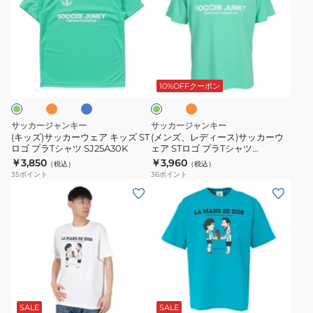
ズ)
ズ、
サ
レ
ッ
デ
カ
ィ
フ
ロ
フ
エ
ー
ー
イ
ラ
メ
ヤ
ッ
ウ
ス)
グ
10%OFFクーポン
ル
シ
リ
ェ
サ
ュ
ー
ア
ッ
オ
ン
サッカージャンキー
サッカージャンキー
レ
キ
カ
(キッズ)サッカーウェア キッズ ST
(メンズ、レディース)サッカーウ
ン
ロゴ プラTシャツ SJ25A30K
ェア STロゴ プラTシャツ
ッ
ー
ジ
SJ25A30
￥3,850
￥3,960
（税込）
（税込）
ズ
ウ
35
ポイント
36
ポイント
ST
ェ
(メ
(メ
ロ
ア
ン
ン
ゴ
ST
ズ)
ズ)
プ
ロ
サ
サ
ラ
ゴ
ッ
ッ
T
プ
カ
カ
タ
シ
ラ
ー
ー
ー
ャ
T
フ
フ
コ
SALE
SALE