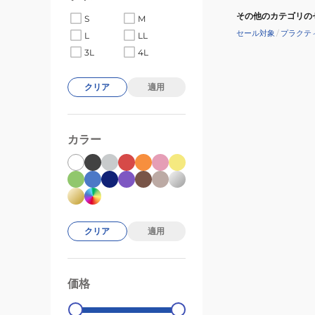
その他のカテゴリの
S
M
セール対象
/
プラクテ
L
LL
3L
4L
クリア
適用
カラー
クリア
適用
価格
99000
0