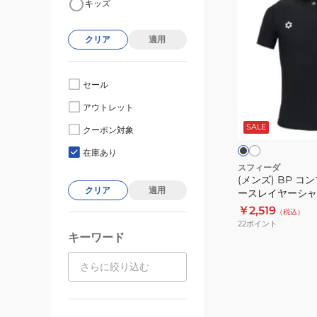
キッズ
ン
ズ)
クリア
適用
BP
コ
ン
セール
プ
ホ
ブ
アウトレット
ワ
レ
ラ
イ
ッ
SALE
ッ
クーポン対象
ト
ク
シ
在庫あり
ョ
スフィーダ
(メンズ) BP 
ン
クリア
適用
ースレイヤーシャ
ベ
ーブ SA-21826
￥2,519
（税込）
ー
22
ポイント
ス
キーワード
レ
イ
ヤ
ー