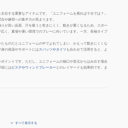
を左右する重要なアイテムです。「ユニフォームを着れば十分では？」
試合や練習への集中力が高まります。
触りが良い反面、汗を吸うと乾きにくく、動きが重くなるため、スポー
が広く、夏場や暑い環境でのプレーに向いています。一方、長袖タイプ
いたものだとユニフォームの中でよれてしまい、かえって動きにくくな
半身の保温やサポートには
スパッツやタイツ
も合わせて活用すると、よ
いポイントです。ただし、ユニフォームの袖口や首元からはみ出す場合
季節には
ピステやウィンドブレーカー
とのレイヤードも効果的です。ま
すべて表示する