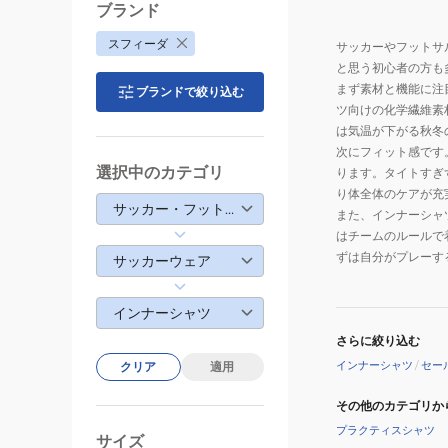
シ
ブランド
ャ
スフィーダ
サッカーやフットサ
ツ
と思う初心者の方も
シ
まず素材と機能に注
ブランドで絞り込む
ョ
ツ向けの化学繊維素
ー
は気温が下がる秋冬
ト
次にフィット感です
ス
選択中のカテゴリ
ります。タイトすぎ
リ
り体全体のケアが充
サッカー・フットサル
また、インナーシャ
ー
はチームのルールで
ブ
ずは自分がプレーす
サッカーウェア
SA-
21826
インナーシャツ
さらに絞り込む
インナーシャツ
/
セー
クリア
適用
その他のカテゴリか
プラクティスシャツ
サイズ