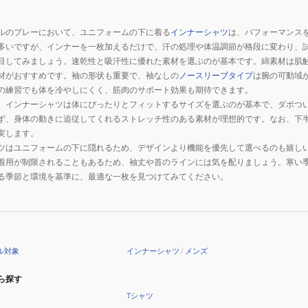
ルのプレーにおいて、ユニフォームの下に着る
インナーシャツ
は、パフォーマンス
多いですが、インナーを一枚加えるだけで、汗の処理や体温調節が格段に変わり、
目してみましょう。速乾性と吸汗性に優れた素材を選ぶのが基本です。綿素材は肌
材がおすすめです。袖の形状も重要で、袖なしの
ノースリーブタイプ
は腕の可動域
の練習でも体を冷やしにくく、筋肉のサポート効果も期待できます。
。インナーシャツは体にぴったりとフィットするサイズを選ぶのが基本で、ダボつ
ず、身体の動きに追従してくれるストレッチ性のある素材が理想的です。なお、下
実します。
ツはユニフォームの下に隠れるため、デザインより機能を優先して選べるのも嬉し
着用が制限されることもあるため、袖丈や首のラインには気を配りましょう。寒い
る季節と環境を基準に、最適な一枚を見つけてみてください。
ル対象
インナーシャツ
/
メンズ
ら探す
Tシャツ