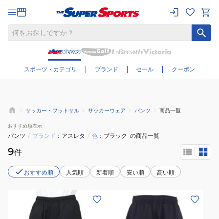
さらに絞り込む
スポーツ・カテゴリ
ブランド
セール
クーポン
サッカー・フットサル
サッカーウェア
パンツ
商品一覧
おすすめ
順表示
パンツ
/
ブランド
アスレタ
/
色
ブラック
の商品一覧
9
件
おすすめ順
人気順
新着順
安い順
高い順