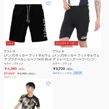
SALE
20%OFFクーポン
アスレタ
アスレタ
(メンズ)サッカー フットサルウェ
(メンズ)サッカー フットサルウェ
ア プラクールショーツ 3410 BLK
ア トレーニングハーフパンツ
18026 BLK
カラー
：
ブラック
カラー
：
ブラック
￥4,389
￥5,720
（税込）
（税込）
UP
260
ポイント
(
5
%)
27%OFF
￥6,050
（税込）
39
ポイント