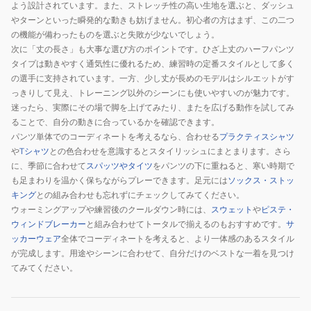
よう設計されています。また、ストレッチ性の高い生地を選ぶと、ダッシュ
やターンといった瞬発的な動きも妨げません。初心者の方はまず、この二つ
の機能が備わったものを選ぶと失敗が少ないでしょう。
次に「丈の長さ」も大事な選び方のポイントです。ひざ上丈のハーフパンツ
タイプは動きやすく通気性に優れるため、練習時の定番スタイルとして多く
の選手に支持されています。一方、少し丈が長めのモデルはシルエットがす
っきりして見え、トレーニング以外のシーンにも使いやすいのが魅力です。
迷ったら、実際にその場で脚を上げてみたり、またを広げる動作を試してみ
ることで、自分の動きに合っているかを確認できます。
パンツ単体でのコーディネートを考えるなら、合わせる
プラクティスシャツ
や
Tシャツ
との色合わせを意識するとスタイリッシュにまとまります。さら
に、季節に合わせて
スパッツやタイツ
をパンツの下に重ねると、寒い時期で
も足まわりを温かく保ちながらプレーできます。足元には
ソックス・ストッ
キング
との組み合わせも忘れずにチェックしてみてください。
ウォーミングアップや練習後のクールダウン時には、
スウェット
や
ピステ・
ウィンドブレーカー
と組み合わせてトータルで揃えるのもおすすめです。
サ
ッカーウェア
全体でコーディネートを考えると、より一体感のあるスタイル
が完成します。用途やシーンに合わせて、自分だけのベストな一着を見つけ
てみてください。