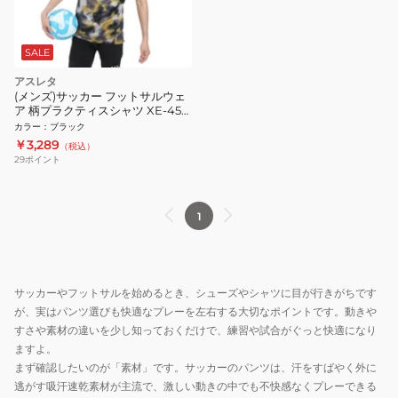
SALE
アスレタ
(メンズ)サッカー フットサルウェ
ア 柄プラクティスシャツ XE-450
BLK
カラー
：
ブラック
￥3,289
（税込）
29
ポイント
1
サッカーやフットサルを始めるとき、シューズやシャツに目が行きがちです
が、実はパンツ選びも快適なプレーを左右する大切なポイントです。動きや
すさや素材の違いを少し知っておくだけで、練習や試合がぐっと快適になり
ますよ。
まず確認したいのが「素材」です。サッカーのパンツは、汗をすばやく外に
逃がす吸汗速乾素材が主流で、激しい動きの中でも不快感なくプレーできる