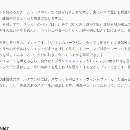
ルを始めるとき、シューズやシャツに目が行きがちですが、実はパンツ選びも快適
、練習や試合がぐっと快適になりますよ。
「素材」です。サッカーのパンツは、汗をすばやく外に逃がす吸汗速乾素材が主流
チ性の高い生地を選ぶと、ダッシュやターンといった瞬発的な動きも妨げません。
大事な選び方のポイントです。ひざ上丈のハーフパンツタイプは動きやすく通気性
が長めのモデルはシルエットがすっきりして見え、トレーニング以外のシーンにも
作を試してみることで、自分の動きに合っているかを確認できます。
ディネートを考えるなら、合わせる
プラクティスシャツ
や
Tシャツ
との色合わせを意
ンツの下に重ねると、寒い時期でも足まわりを温かく保ちながらプレーできます。
や練習後のクールダウン時には、
スウェット
や
ピステ・ウィンドブレーカー
と組み
ると、より一体感のあるスタイルが完成します。用途やシーンに合わせて、自分だ
ら探す