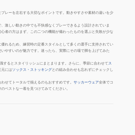
なプレーを左右する大切なポイントです。動きやすさや素材の違いを少
で、激しい動きの中でも不快感なくプレーできるよう設計されていま
初心者の方はまず、この二つの機能が備わったものを選ぶと失敗が少な
に優れるため、練習時の定番スタイルとして多くの選手に支持されてい
使いやすいのが魅力です。迷ったら、実際にその場で脚を上げてみた
識するとスタイリッシュにまとまります。さらに、季節に合わせて
ス
足元には
ソックス・ストッキング
との組み合わせも忘れずにチェックし
合わせてトータルで揃えるのもおすすめです。
サッカーウェア
全体でコ
けのベストな一着を見つけてみてください。