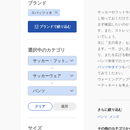
ブランド
サッカーやフットサ
スパッツィオ
し知っておくだけで
まず確認したいのが
ブランドで絞り込む
す。また、ストレッ
いでしょう。
次に「丈の長さ」も
ます。一方、少し丈
選択中のカテゴリ
り、またを広げる動
サッカー・フットサル
パンツ単体でのコー
パッツやタイツ
をパ
てみてください。
サッカーウェア
ウォーミングアップ
ーディネートを考え
パンツ
クリア
適用
さらに絞り込む
パンツ
/
メンズ
サイズ
その他のカテゴリか