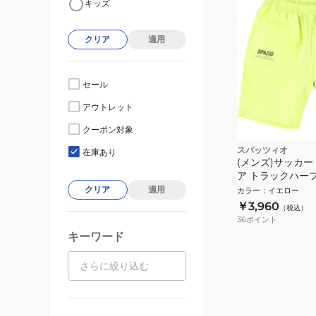
キッズ
クリア
適用
セール
アウトレット
クーポン対象
スパッツィオ
在庫あり
(メンズ)サッカー
ア トラックハーフ
0742-27
クリア
適用
カラー
：
イエロー
￥3,960
（税込）
36
ポイント
キーワード