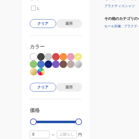
プラクティスシャツ
L
その他のカテゴリの
クリア
適用
セール対象
/
プラクテ
カラー
クリア
適用
価格
99000
0
～
円