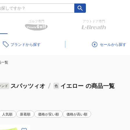
ゴルフ専門
アウトドア専門
ブランド
セール
品一覧
スパッツィオ
/
イエロー
の商品一覧
ランド
色
人気順
新着順
価格が安い順
価格が高い順