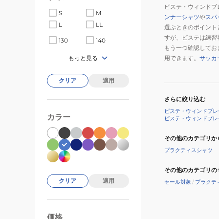
ピステ・ウィンドブ
S
M
ンナーシャツ
や
スパ
L
LL
選ぶときのポイント
すが、ピステは練習
130
140
もう一つ確認してお
もっと見る
用できます。
サッカ
クリア
適用
さらに絞り込む
ピステ・ウィンドブレ
カラー
ピステ・ウィンドブレ
その他のカテゴリか
プラクティスシャツ
その他のカテゴリの
クリア
適用
セール対象
/
プラクテ
価格
99000
0