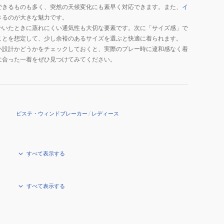
できるものも多く、突然の天候変化にも素早く対応できます。また、
イ
きるのが大きな魅力です。
かいたときに蒸れにくい通気性も大切な要素です。次に「サイズ感」で
ことを想定して、少し余裕のあるサイズを選ぶと快適に着られます。
い設計かどうかをチェックしておくと、実際のプレー時に違和感なく着
に合った一着をぜひ見つけてみてください。
ピステ・ウィンドブレーカー
/
レディース
すべて表示する
すべて表示する