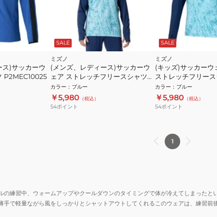
SALE
SALE
ミズノ
ミズノ
ース)サッカーウ
(メンズ、レディース)サッカーウ
(キッズ)サッカーウ
P2MEC10025
ェア ストレッチフリースシャツ
ストレッチフリース
ハーフジップ P2MCB51611
ジップ P2MCB51611
カラー
：
ブルー
カラー
：
ブルー
￥5,980
￥5,980
（税込）
（税込）
54
ポイント
54
ポイント
1
ルの練習中、ウォームアップやクールダウンのタイミングで体が冷えてしまったと
薄手で軽量ながら風をしっかりとシャットアウトしてくれるこのウェアは、練習前