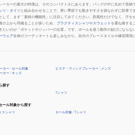
レーカーの最大の特徴は、そのコンパクトさにあります。バッグの中に丸めて収納
ッツ・タイツ
と組み合わせることで、寒い季節でも動きやすさを損なわずに防寒で
として、まず「素材の機能性」に注目してみてください。防風性だけでなく、汗を
着の上から羽織ることが多いため、
プラクティスシャツ
や
スウェット
を重ね着する
きたいのが「ポケットやジッパーの位置」です。ボールを扱う動作の妨げにならな
ーウェア
全体のコーディネートも楽しみながら、自分のプレースタイルや練習環境
ーカー
/
セール対象
ピステ・ウィンドブレーカー
/
メンズ
ーカー
/
キッズ
ら探す
Tシャツ
セール対象から探す
ィスシャツ
セール対象
/
Tシャツ