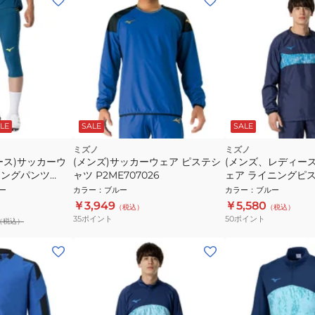
LE
SALE
SALE
ミズノ
ミズノ
ース)サッカーウ
(メンズ)サッカーウェア ピステシ
(メンズ、レディー
ーニングパンツ
ャツ P2ME707026
ェア ライニングピ
P2MEB52511
ー
カラー
：
ブルー
カラー
：
ブルー
￥3,949
￥5,580
（税込）
（税込）
35
ポイント
50
ポイント
（税込）