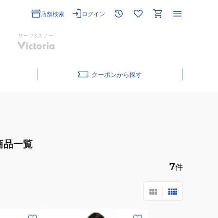
店舗検索
ログイン
サーフ&スノー
クーポン
商品一覧
7
件