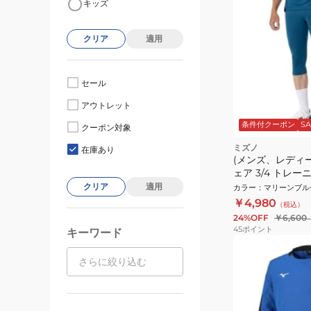
キッズ
クリア
適用
セール
アウトレット
条件付クーポン
SA
クーポン対象
ミズノ
在庫あり
(メンズ、レディ
ェア 3/4 トレ
P2MDB03732
クリア
適用
カラー
：
マリーンブル
￥4,980
（税込）
24%OFF
￥6,600
45
ポイント
キーワード