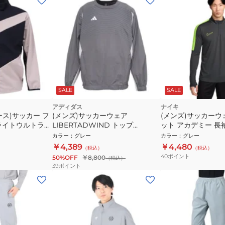
SALE
SALE
アディダス
ナイキ
ス)サッカー フ
(メンズ)サッカーウェア
(メンズ)サッカーウ
ライトウルトラ
LIBERTADWIND トップ
ット アカデミー 長
2413 GPN
OEV74-KL3884
プ BR DX4301-061
カラー
：
グレー
カラー
：
グレー
￥4,389
￥4,480
（税込）
（税込）
40
ポイント
50%OFF
￥8,800
（税込）
39
ポイント