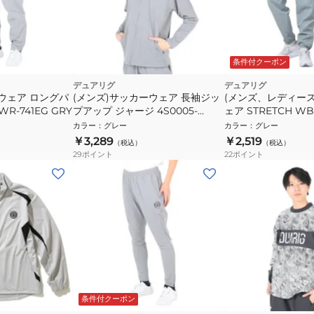
条件付クーポン
デュアリグ
デュアリグ
ウェア ロングパ
(メンズ)サッカーウェア 長袖ジッ
(メンズ、レディー
WR-741EG GRY
プアップ ジャージ 4S0005-
ェア STRETCH W
SCWR-741CD GRY 速乾
4S0029-SCWR-741
カラー
：
グレー
カラー
：
グレー
￥3,289
￥2,519
（税込）
（税込）
29
ポイント
22
ポイント
条件付クーポン