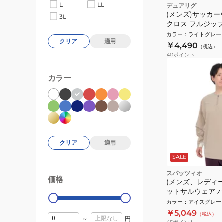
L
LL
デュアリグ
(メンズ)サッカー
3L
クロス フルジッ
4F0008-SCWR-
カラー
：
ライトグレー
クリア
適用
￥4,490
（税込）
40
ポイント
カラー
クリア
適用
SALE
スパッツィオ
価格
99000
0
(メンズ、レディー
ットサルウェア 
ットメッシュ切替
カラー
：
アイスグレー
ツ GE-1007-09
￥5,049
（税込）
～
円
45
ポイント