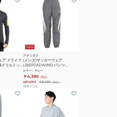
SALE
アディダス
ェア ドライフ
(メンズ)サッカーウェア
袖ドリルトッ
LIBERTADWIND パンツ
OEV75-KL3886
カラー
：
グレー
￥4,389
（税込）
48%OFF
￥8,470
（税込）
39
ポイント