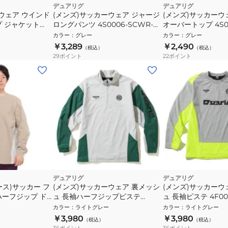
デュアリグ
デュアリグ
ウェア ウインド
(メンズ)サッカーウェア ジャージ
(メンズ)サッカーウ
プ ジャケット
ロングパンツ 4S0006-SCWR-
オーバートップ 4S00
741CD LGRY
741CD GRY 速乾
741EG GRY
カラー
：
グレー
カラー
：
グレー
￥3,289
￥2,490
（税込）
（税込）
29
ポイント
22
ポイント
デュアリグ
デュアリグ
ス)サッカー フ
(メンズ)サッカーウェア 裏メッシ
(メンズ)サッカーウ
ハーフジップ ド
ュ 長袖ハーフジップピステ
ュ 長袖ピステ 4F00
 長袖ピステシャ
4F0006-SCWR-741EG LGRY
741EG LGRY
カラー
：
ライトグレー
カラー
：
ライトグレー
￥3,980
￥3,980
（税込）
（税込）
36
ポイント
36
ポイント