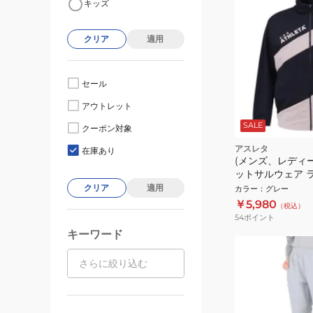
キッズ
クリア
適用
セール
アウトレット
SALE
クーポン対象
アスレタ
在庫あり
(メンズ、レディー
ットサルウェア 
シェル ジャケット 
クリア
適用
カラー
：
グレー
￥5,980
（税込）
54
ポイント
キーワード