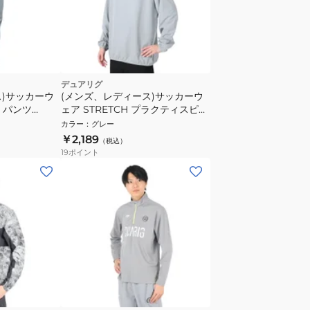
デュアリグ
ス)サッカーウ
(メンズ、レディース)サッカーウ
B パンツ
ェア STRETCH プラクティスピス
TJ GRY
テ 4S0028-SCWR-741TJ GRY
カラー
：
グレー
￥2,189
（税込）
19
ポイント