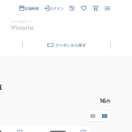
店舗検索
ログイン
サーフ&スノー
クーポン
覧
16
件