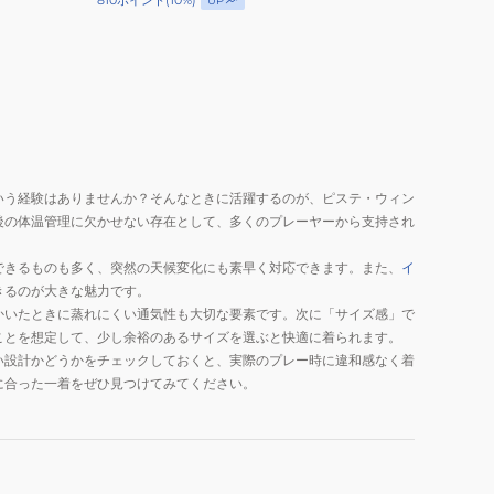
810
ポイント
(
10
%)
UP
いう経験はありませんか？そんなときに活躍するのが、ピステ・ウィン
後の体温管理に欠かせない存在として、多くのプレーヤーから支持され
できるものも多く、突然の天候変化にも素早く対応できます。また、
イ
きるのが大きな魅力です。
かいたときに蒸れにくい通気性も大切な要素です。次に「サイズ感」で
ことを想定して、少し余裕のあるサイズを選ぶと快適に着られます。
い設計かどうかをチェックしておくと、実際のプレー時に違和感なく着
に合った一着をぜひ見つけてみてください。