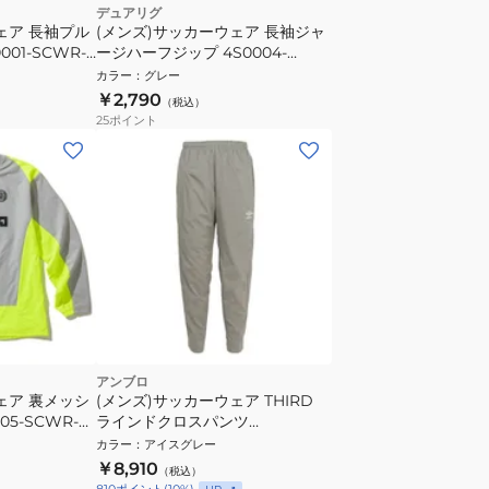
デュアリグ
ェア 長袖プル
(メンズ)サッカーウェア 長袖ジャ
01-SCWR-
ージハーフジップ 4S0004-
SCWR-741CD GRY 速乾
カラー
：
グレー
￥2,790
（税込）
25
ポイント
アンブロ
ェア 裏メッシ
(メンズ)サッカーウェア THIRD
05-SCWR-
ラインドクロスパンツ
UF5FPZ30M BG00
カラー
：
アイスグレー
￥8,910
（税込）