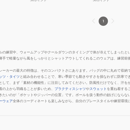
1
ルの練習中、ウォームアップやクールダウンのタイミングで体が冷えてしまったと
薄手で軽量ながら風をしっかりとシャットアウトしてくれるこのウェアは、練習前
レーカーの最大の特徴は、そのコンパクトさにあります。バッグの中に丸めて収納
ッツ・タイツ
と組み合わせることで、寒い季節でも動きやすさを損なわずに防寒で
として、まず「素材の機能性」に注目してみてください。防風性だけでなく、汗を
着の上から羽織ることが多いため、
プラクティスシャツ
や
スウェット
を重ね着する
きたいのが「ポケットやジッパーの位置」です。ボールを扱う動作の妨げにならな
ーウェア
全体のコーディネートも楽しみながら、自分のプレースタイルや練習環境