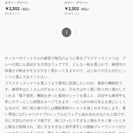
3S0002-SCWR-741ES GRN 速乾
SCWR-741ES GRN
カラー
：
グリーン
カラー
：
グリーン
￥2,302
￥2,302
（税込）
（税込）
20
ポイント
20
ポイント
1
サッカーやフットサルの練習で毎日のように着るプラクティスシャツは、プ
レーの質にも直結する大切なウェアです。どんな一枚を選ぶかで、練習中の
快適さや動きやすさが大きく変わってきますので、はじめての方もぜひじっ
くりと選んでみてください。
プラクティスシャツを選ぶうえで最初に意識したいのが、素材の機能性で
す。練習中はたくさんの汗をかくため、汗をすばやく吸い取り外に逃がして
くれる「吸汗速乾」機能を持った素材のシャツを選ぶと、試合中も練習中も
常にサラッとした状態をキープできます。べたつきや体の冷えを感じにくく
なるので、特に初心者の方には機能素材のシャツを強くおすすめします。暑
い季節には
Tシャツ
タイプのシンプルなウェアと組み合わせるのも人気です。
次に大切なのがサイズ感です。体にぴったりすぎると腕を大きく振ったとき
に動きが制限され、逆に大きすぎると相手選手との接触プレーでシャツがひ
っかかることもあります。腕を上に伸ばしたときに裾が上がりすぎず、かつ