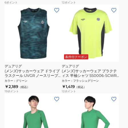
6
ポイント
12
ポイント
条件付クーポン
デュアリグ
デュアリグ
(メンズ)サッカーウェア ドライプ
(メンズ)サッカーウェア プラクテ
ラスクール UVGR ノースリーブ
ィス 半袖シャツ 5S0006-SCWR-
6S0007-SCWR-741SD GRN
741HD YGRN
カラー
：
グリーン
カラー
：
フラッシュグリーン
￥2,189
￥1,419
（税込）
（税込）
19
ポイント
12
ポイント