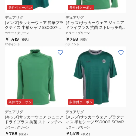
条件付クーポン
条件付クーポン
デュアリグ
デュアリグ
(メンズ)サッカーウェア 昇華プラ
(キッズ)サッカーウェア ジュニア
クティス 半袖シャツ 5S0007-
ドライプラス 抗菌 ストレッチ丸
SCWR-741HD GRN
首シャツ 742D1ES5711 GRN 速乾
カラー
：
グリーン
カラー
：
グリーン
￥1,419
￥768
（税込）
（税込）
12
ポイント
6
ポイント
条件付クーポン
条件付クーポン
デュアリグ
デュアリグ
(キッズ)サッカーウェア ジュニア
(メンズ)サッカーウェア プラクテ
ドライプラス 抗菌 ストレッチハ
ィス 半袖シャツ 5S0006-SCWR-
イネックシャツ 742D1ES5710
741HD GRN
カラー
：
グリーン
カラー
：
グリーン
GRN 速乾
￥768
￥1,419
（税込）
（税込）