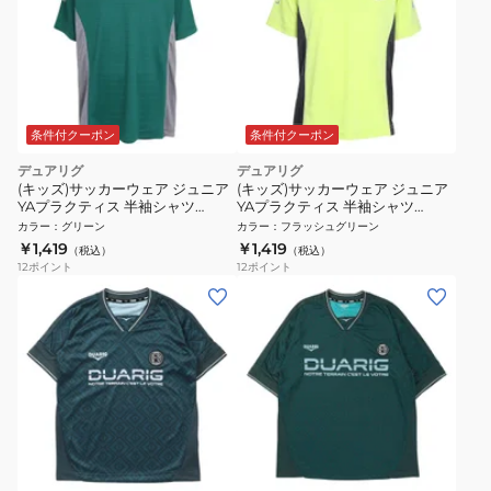
条件付クーポン
条件付クーポン
デュアリグ
デュアリグ
(キッズ)サッカーウェア ジュニア
(キッズ)サッカーウェア ジュニア
YAプラクティス 半袖シャツ
YAプラクティス 半袖シャツ
5S0014-SCWR-742HD GRN
5S0014-SCWR-742HD YGRN
カラー
：
グリーン
カラー
：
フラッシュグリーン
￥1,419
￥1,419
（税込）
（税込）
12
ポイント
12
ポイント