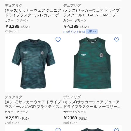
デュアリグ
デュアリグ
(キッズ)サッカーウェア ジュニア
(メンズ)サッカーウェア ドライプ
ドライプラスクール レガシーゲー
ラスクール LEGACY GAME プラ
ム プラクティスシャツ 6S0016-
クティスシャツ 6S0008-SCWR-
カラー
：
グリーン
カラー
：
グリーン
SCWR-742SD GRN
741SD GRN
￥3,289
￥4,389
（税込）
（税込）
29
ポイント
UP
117
ポイント
(
3
%)
デュアリグ
デュアリグ
(メンズ)サッカーウェア ドライプ
(キッズ)サッカーウェア ジュニア
ラスクール UVGR プラクティスシ
ドライプラスクール ノースリーブ
ャツ 6S0006-SCWR-741SD
シャツ 6S0015-SCWR-742SD
カラー
：
グリーン
カラー
：
グリーン
GRN
GRN
￥2,981
￥2,189
（税込）
（税込）
27
ポイント
19
ポイント