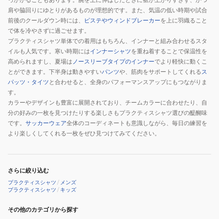
肩や脇回りにゆとりがあるものが理想的です。また、気温の低い時期や試合
前後のクールダウン時には、
ピステやウィンドブレーカー
を上に羽織ること
で体を冷やさずに過ごせます。
プラクティスシャツ単体での着用はもちろん、インナーと組み合わせるスタ
イルも人気です。寒い時期には
インナーシャツ
を重ね着することで保温性を
高められますし、夏場は
ノースリーブタイプのインナー
でより軽快に動くこ
とができます。下半身は動きやすい
パンツ
や、筋肉をサポートしてくれる
ス
パッツ・タイツ
と合わせると、全身のパフォーマンスアップにもつながりま
す。
カラーやデザインも豊富に展開されており、チームカラーに合わせたり、自
分の好みの一枚を見つけたりする楽しさもプラクティスシャツ選びの醍醐味
です。
サッカーウェア
全体のコーディネートも意識しながら、毎日の練習を
より楽しくしてくれる一枚をぜひ見つけてみてください。
さらに絞り込む
プラクティスシャツ
/
メンズ
プラクティスシャツ
/
キッズ
その他のカテゴリから探す