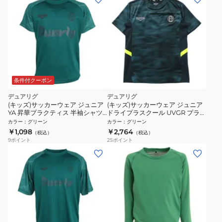
条件付クーポン
デュアリグ
デュアリグ
(キッズ)サッカーウェア ジュニア
(キッズ)サッカーウェア ジュニア
YA 昇華プラクティス 半袖シャツ
ドライプラスクール UVGR プラク
5S0015-SCWR-742HD GRN
ティスシャツ 6S0014-SCWR-
カラー
：
グリーン
カラー
：
グリーン
742SD GRN
￥1,098
￥2,764
（税込）
（税込）
9
ポイント
25
ポイント