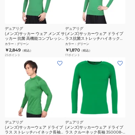
デュアリグ
デュアリグ
(メンズ)サッカー ウェア メンズ サ
(メンズ)サッカーウェア ドライプ
ッカー 抗菌 高機能コンプレッシ
ラス抗菌ストレッチハイネック長
ョンインナー 丸首 吸汗速乾 防臭
袖シャツ 741D1ES5708 GRN 速
カラー
：
グリーン
カラー
：
グリーン
741D1ES5709 GRN 速乾
乾
￥2,849
￥1,870
（税込）
（税込）
25
ポイント
17
ポイント
デュアリグ
デュアリグ
(メンズ)サッカーウェア ドライプ
(メンズ)サッカーウェア ドライプ
ラス ストレッチハイネック長袖
ラス クルーネック長袖 3S0008-