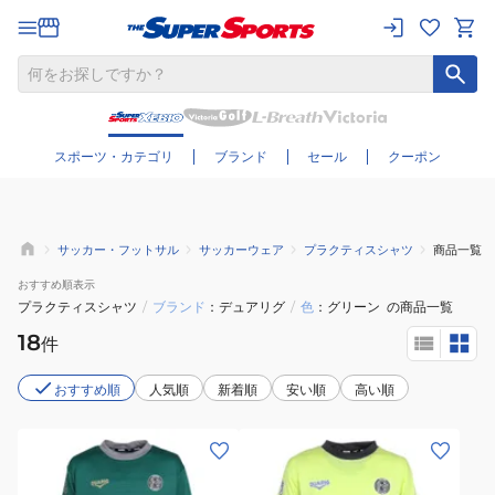
さらに絞り込む
スポーツ・カテゴリ
ブランド
セール
クーポン
サッカー・フットサル
サッカーウェア
プラクティスシャツ
商品一覧
おすすめ
順表示
プラクティスシャツ
/
ブランド
デュアリグ
/
色
グリーン
の商品一覧
18
件
おすすめ順
人気順
新着順
安い順
高い順