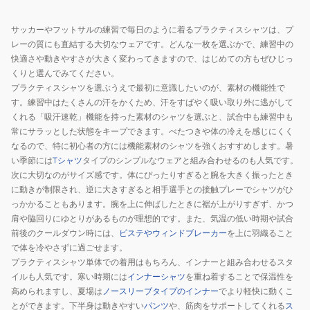
193
プ
ラ
サッカーやフットサルの練習で毎日のように着るプラクティスシャツは、プ
T
レーの質にも直結する大切なウェアです。どんな一枚を選ぶかで、練習中の
シ
快適さや動きやすさが大きく変わってきますので、はじめての方もぜひじっ
ャ
くりと選んでみてください。
プラクティスシャツを選ぶうえで最初に意識したいのが、素材の機能性で
ツ
す。練習中はたくさんの汗をかくため、汗をすばやく吸い取り外に逃がして
SJ25A30
くれる「吸汗速乾」機能を持った素材のシャツを選ぶと、試合中も練習中も
常にサラッとした状態をキープできます。べたつきや体の冷えを感じにくく
なるので、特に初心者の方には機能素材のシャツを強くおすすめします。暑
い季節には
Tシャツ
タイプのシンプルなウェアと組み合わせるのも人気です。
次に大切なのがサイズ感です。体にぴったりすぎると腕を大きく振ったとき
に動きが制限され、逆に大きすぎると相手選手との接触プレーでシャツがひ
っかかることもあります。腕を上に伸ばしたときに裾が上がりすぎず、かつ
肩や脇回りにゆとりがあるものが理想的です。また、気温の低い時期や試合
前後のクールダウン時には、
ピステやウィンドブレーカー
を上に羽織ること
で体を冷やさずに過ごせます。
プラクティスシャツ単体での着用はもちろん、インナーと組み合わせるスタ
イルも人気です。寒い時期には
インナーシャツ
を重ね着することで保温性を
高められますし、夏場は
ノースリーブタイプのインナー
でより軽快に動くこ
とができます。下半身は動きやすい
パンツ
や、筋肉をサポートしてくれる
ス