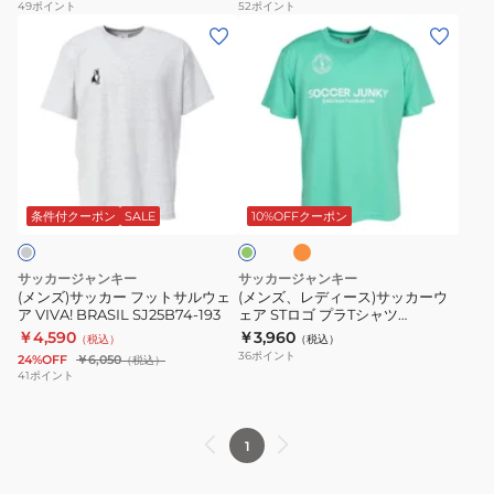
49
ポイント
52
ポイント
ェ
ェ
(メ
(メ
ア
ア
ン
ン
THE
波
ズ)
ズ、
STARS
半
サ
レ
半
袖
ッ
デ
袖
T
カ
ィ
フ
エ
T
シ
ー
ー
ラ
メ
シ
ャ
ッ
フ
ス)
グ
条件付クーポン
SALE
10%OFFクーポン
シ
ャ
ツ
リ
ッ
サ
ュ
ー
ツ
SJ24C69-
ト
ッ
オ
ン
サッカージャンキー
サッカージャンキー
レ
SJ24E55-
01
サ
カ
(メンズ)サッカー フットサルウェ
(メンズ、レディース)サッカーウ
ン
1
ア VIVA! BRASIL SJ25B74-193
ェア STロゴ プラTシャツ
ル
ー
ジ
SJ25A30
￥4,590
￥3,960
（税込）
（税込）
ウ
ウ
36
ポイント
24%OFF
￥6,050
（税込）
ェ
ェ
41
ポイント
ア
ア
VIVA!
ST
1
BRASIL
ロ
SJ25B74-
ゴ