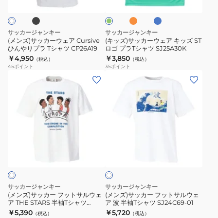
ッ
ヤ
ウ
ウ
ひ
シ
グ
シ
ル
リ
ェ
ェ
ん
ャ
ュ
ブ
ー
ア
ア
や
ツ
オ
ル
ン
サッカージャンキー
サッカージャンキー
レ
ー
Cursive
キ
り
MIAMI+10
(メンズ)サッカーウェア Cursive
(キッズ)サッカーウェア キッズ ST
ン
ひんやりプラ Tシャツ CP26A19
ロゴ プラTシャツ SJ25A30K
ひ
ッ
プ
SJ23F50
ジ
￥4,950
￥3,850
（税込）
（税込）
ん
ズ
ラ
45
ポイント
35
ポイント
や
ST
T
(メ
(メ
り
ロ
シ
ン
ン
プ
ゴ
ャ
ズ)
ズ)
ラ
プ
ツ
サ
サ
T
ラ
CP26A17K
ッ
ッ
シ
T
カ
カ
ホ
ャ
シ
ー
ー
ワ
ツ
ャ
フ
フ
イ
CP26A19
ツ
ト
ッ
ッ
SJ25A30K
ト
ト
サッカージャンキー
サッカージャンキー
サ
サ
(メンズ)サッカー フットサルウェ
(メンズ)サッカー フットサルウェ
ア THE STARS 半袖Tシャツ
ア 波 半袖Tシャツ SJ24C69-01
ル
ル
SJ24E55-1
￥5,390
￥5,720
（税込）
（税込）
ウ
ウ