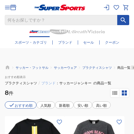
さらに絞り込む
スポーツ・カテゴリ
ブランド
セール
クーポン
サッカー・フットサル
サッカーウェア
プラクティスシャツ
商品一覧
おすすめ
順表示
プラクティスシャツ
/
ブランド
サッカージャンキー
の商品一覧
8
件
おすすめ順
人気順
新着順
安い順
高い順
(キ
(メ
ッ
ン