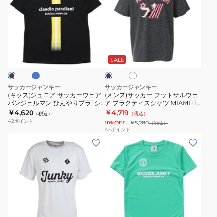
ズ)
ズ)
ジ
サ
ュ
ッ
ニ
カ
ブ
ホ
ブ
ア
ー
ワ
ラ
サ
フ
イ
ッ
SALE
ト
ク
ッ
ッ
カ
ト
サッカージャンキー
サッカージャンキー
ー
サ
(キッズ)ジュニア サッカーウェア
(メンズ)サッカー フットサルウェ
パンジェルマン ひんやりプラTシ
ア プラクティスシャツ MIAMI+10
ウ
ル
ャツ CP26A17K
SJ23F50
￥4,620
￥4,719
（税込）
（税込）
ェ
ウ
42
ポイント
10%OFF
￥5,280
（税込）
ア
ェ
42
ポイント
(メ
(キ
パ
ア
ン
ッ
ン
プ
ズ)
ズ)
ジ
ラ
サ
サ
ェ
ク
ッ
ッ
ル
テ
カ
カ
マ
ィ
ブ
フ
ロ
エ
ー
ー
ン
ス
ラ
イ
メ