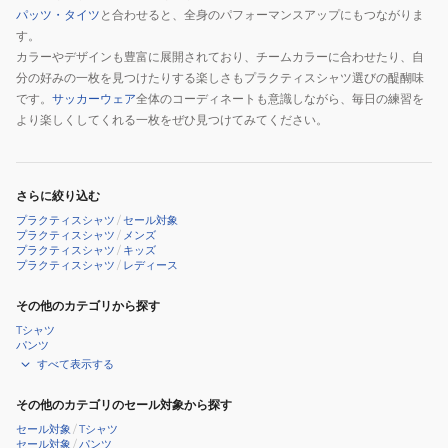
パッツ・タイツ
と合わせると、全身のパフォーマンスアップにもつながりま
す。
カラーやデザインも豊富に展開されており、チームカラーに合わせたり、自
分の好みの一枚を見つけたりする楽しさもプラクティスシャツ選びの醍醐味
です。
サッカーウェア
全体のコーディネートも意識しながら、毎日の練習を
より楽しくしてくれる一枚をぜひ見つけてみてください。
さらに絞り込む
プラクティスシャツ
/
セール対象
プラクティスシャツ
/
メンズ
プラクティスシャツ
/
キッズ
プラクティスシャツ
/
レディース
その他のカテゴリから探す
Tシャツ
パンツ
すべて表示する
その他のカテゴリのセール対象から探す
セール対象
/
Tシャツ
セール対象
/
パンツ