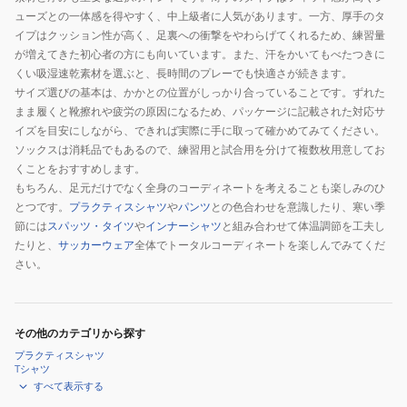
ューズとの一体感を得やすく、中上級者に人気があります。一方、厚手のタ
イプはクッション性が高く、足裏への衝撃をやわらげてくれるため、練習量
が増えてきた初心者の方にも向いています。また、汗をかいてもべたつきに
くい吸湿速乾素材を選ぶと、長時間のプレーでも快適さが続きます。
サイズ選びの基本は、かかとの位置がしっかり合っていることです。ずれた
まま履くと靴擦れや疲労の原因になるため、パッケージに記載された対応サ
イズを目安にしながら、できれば実際に手に取って確かめてみてください。
ソックスは消耗品でもあるので、練習用と試合用を分けて複数枚用意してお
くことをおすすめします。
もちろん、足元だけでなく全身のコーディネートを考えることも楽しみのひ
とつです。
プラクティスシャツ
や
パンツ
との色合わせを意識したり、寒い季
節には
スパッツ・タイツ
や
インナーシャツ
と組み合わせて体温調節を工夫し
たりと、
サッカーウェア
全体でトータルコーディネートを楽しんでみてくだ
さい。
その他のカテゴリから探す
プラクティスシャツ
Tシャツ
すべて表示する