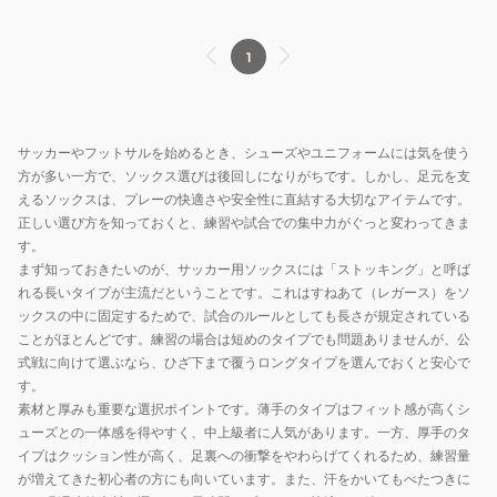
1
サッカーやフットサルを始めるとき、シューズやユニフォームには気を使う
方が多い一方で、ソックス選びは後回しになりがちです。しかし、足元を支
えるソックスは、プレーの快適さや安全性に直結する大切なアイテムです。
正しい選び方を知っておくと、練習や試合での集中力がぐっと変わってきま
す。
まず知っておきたいのが、サッカー用ソックスには「ストッキング」と呼ば
れる長いタイプが主流だということです。これはすねあて（レガース）をソ
ックスの中に固定するためで、試合のルールとしても長さが規定されている
ことがほとんどです。練習の場合は短めのタイプでも問題ありませんが、公
式戦に向けて選ぶなら、ひざ下まで覆うロングタイプを選んでおくと安心で
す。
素材と厚みも重要な選択ポイントです。薄手のタイプはフィット感が高くシ
ューズとの一体感を得やすく、中上級者に人気があります。一方、厚手のタ
イプはクッション性が高く、足裏への衝撃をやわらげてくれるため、練習量
が増えてきた初心者の方にも向いています。また、汗をかいてもべたつきに