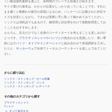
くい吸湿速乾素材を選ぶと、長時間のプレーでも快適さが続きます。
サイズ選びの基本は、かかとの位置がしっかり合っていることです。ずれた
まま履くと靴擦れや疲労の原因になるため、パッケージに記載された対応サ
イズを目安にしながら、できれば実際に手に取って確かめてみてください。
ソックスは消耗品でもあるので、練習用と試合用を分けて複数枚用意してお
くことをおすすめします。
もちろん、足元だけでなく全身のコーディネートを考えることも楽しみのひ
とつです。
プラクティスシャツ
や
パンツ
との色合わせを意識したり、寒い季
節には
スパッツ・タイツ
や
インナーシャツ
と組み合わせて体温調節を工夫し
たりと、
サッカーウェア
全体でトータルコーディネートを楽しんでみてくだ
さい。
さらに絞り込む
ソックス・ストッキング
/
セール対象
ソックス・ストッキング
/
メンズ
ソックス・ストッキング
/
レディース
その他のカテゴリから探す
プラクティスシャツ
Tシャツ
すべて表示する