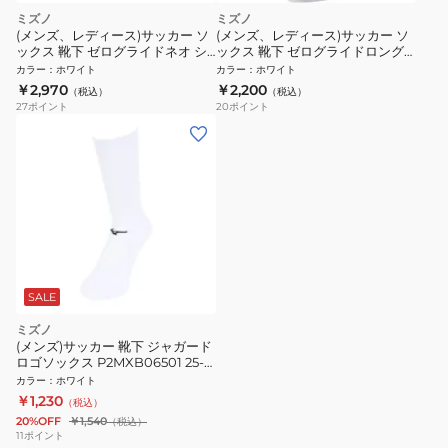
ミズノ
ミズノ
(メンズ、レディース)サッカー ソ
(メンズ、レディース)サッカー ソ
ックス 靴下 ゼログライドネオ シ
ックス 靴下 ゼログライドロング
ョートソックス 袋型
ストッキング P2MX250101
カラー
：
ホワイト
カラー
：
ホワイト
P2MXC01101
￥2,970
￥2,200
（税込）
（税込）
27
ポイント
20
ポイント
SALE
ミズノ
(メンズ)サッカー 靴下 ジャガード
ロゴソックス P2MXB06501 25-
27cm
カラー
：
ホワイト
￥1,230
（税込）
20%OFF
￥1,540
（税込）
11
ポイント