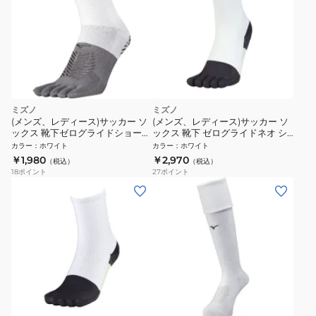
ミズノ
ミズノ
(メンズ、レディース)サッカー ソ
(メンズ、レディース)サッカー ソ
ックス 靴下ゼログライドショート
ックス 靴下 ゼログライドネオ シ
ソックス 5本指 P2MX251001
ョートソックス 5本指タイプ
カラー
：
ホワイト
カラー
：
ホワイト
P2MXC01001
￥1,980
￥2,970
（税込）
（税込）
18
ポイント
27
ポイント