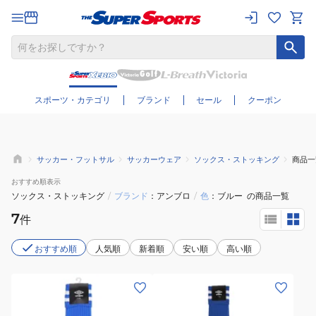
さらに絞り込む
スポーツ・カテゴリ
ブランド
セール
クーポン
サッカー・フットサル
サッカーウェア
ソックス・ストッキング
商品一
おすすめ
順表示
ソックス・ストッキング
/
ブランド
アンブロ
/
色
ブルー
の商品一覧
7
件
おすすめ順
人気順
新着順
安い順
高い順