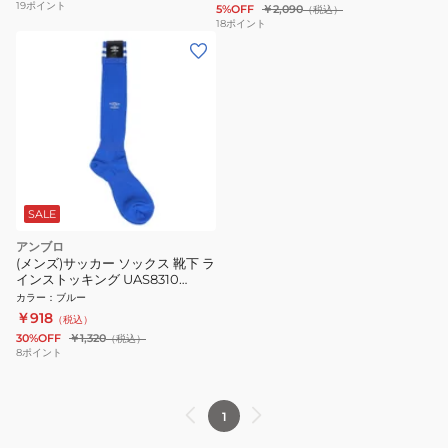
19
ポイント
5%OFF
￥2,090
（税込）
18
ポイント
SALE
アンブロ
(メンズ)サッカー ソックス 靴下 ラ
インストッキング UAS8310
BLU30 28-30cm
カラー
：
ブルー
￥918
（税込）
30%OFF
￥1,320
（税込）
8
ポイント
1