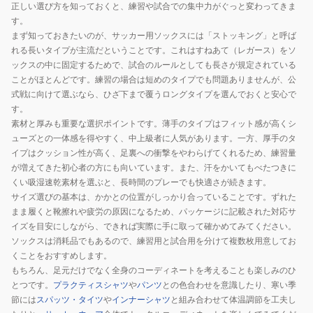
正しい選び方を知っておくと、練習や試合での集中力がぐっと変わってきま
す。
まず知っておきたいのが、サッカー用ソックスには「ストッキング」と呼ば
れる長いタイプが主流だということです。これはすねあて（レガース）をソ
ックスの中に固定するためで、試合のルールとしても長さが規定されている
ことがほとんどです。練習の場合は短めのタイプでも問題ありませんが、公
式戦に向けて選ぶなら、ひざ下まで覆うロングタイプを選んでおくと安心で
す。
素材と厚みも重要な選択ポイントです。薄手のタイプはフィット感が高くシ
ューズとの一体感を得やすく、中上級者に人気があります。一方、厚手のタ
イプはクッション性が高く、足裏への衝撃をやわらげてくれるため、練習量
が増えてきた初心者の方にも向いています。また、汗をかいてもべたつきに
くい吸湿速乾素材を選ぶと、長時間のプレーでも快適さが続きます。
サイズ選びの基本は、かかとの位置がしっかり合っていることです。ずれた
まま履くと靴擦れや疲労の原因になるため、パッケージに記載された対応サ
イズを目安にしながら、できれば実際に手に取って確かめてみてください。
ソックスは消耗品でもあるので、練習用と試合用を分けて複数枚用意してお
くことをおすすめします。
もちろん、足元だけでなく全身のコーディネートを考えることも楽しみのひ
とつです。
プラクティスシャツ
や
パンツ
との色合わせを意識したり、寒い季
節には
スパッツ・タイツ
や
インナーシャツ
と組み合わせて体温調節を工夫し