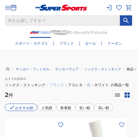
さらに絞り込む
スポーツ・カテゴリ
ブランド
セール
クーポン
サッカー・フットサル
サッカーウェア
ソックス・ストッキング
商品一
おすすめ
順表示
ソックス・ストッキング
/
ブランド
アスレタ
/
色
ホワイト
の商品一覧
2
件
おすすめ順
人気順
新着順
安い順
高い順