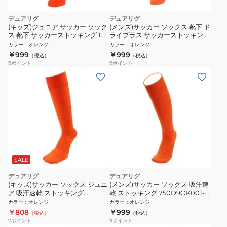
デュアリグ
デュアリグ
(キッズ)ジュニア サッカー ソック
(メンズ)サッカー ソックス 靴下 ド
ス 靴下 サッカーストッキング 1足
ライプラス サッカーストッキング
組 J 3S0050-SCAC-750OK
1足組 3S0051-SCAC-750OK
カラー
：
オレンジ
カラー
：
オレンジ
ORG-J 速乾
ORG-M 速乾
￥999
￥999
（税込）
（税込）
9
ポイント
9
ポイント
SALE
デュアリグ
デュアリグ
(キッズ)サッカー ソックス ジュニ
(メンズ)サッカー ソックス 吸汗速
ア 吸汗速乾 ストッキング
乾 ストッキング 750D9OK001-
750D3OK001-ORG-J 靴下 子供
ORG-M 靴下
カラー
：
オレンジ
カラー
：
オレンジ
￥808
￥999
（税込）
（税込）
7
ポイント
9
ポイント