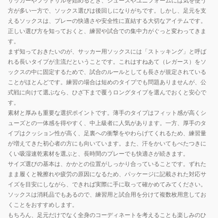
サッカーやフットサルを始めるとき、シューズやユニフォームには気を使う
方が多い一方で、ソックス選びは後回しになりがちです。しかし、足元を支
えるソックスは、プレーの快適さや安全性に直結する大切なアイテムです。
正しい選び方を知っておくと、練習や試合での集中力がぐっと変わってきま
す。
まず知っておきたいのが、サッカー用ソックスには「ストッキング」と呼ば
れる長いタイプが主流だということです。これはすねあて（レガース）をソ
ックスの中に固定するためで、試合のルールとしても長さが規定されている
ことがほとんどです。練習の場合は短めのタイプでも問題ありませんが、公
式戦に向けて選ぶなら、ひざ下まで覆うロングタイプを選んでおくと安心で
す。
素材と厚みも重要な選択ポイントです。薄手のタイプはフィット感が高くシ
ューズとの一体感を得やすく、中上級者に人気があります。一方、厚手のタ
イプはクッション性が高く、足裏への衝撃をやわらげてくれるため、練習量
が増えてきた初心者の方にも向いています。また、汗をかいてもべたつきに
くい吸湿速乾素材を選ぶと、長時間のプレーでも快適さが続きます。
サイズ選びの基本は、かかとの位置がしっかり合っていることです。ずれた
まま履くと靴擦れや疲労の原因になるため、パッケージに記載された対応サ
イズを目安にしながら、できれば実際に手に取って確かめてみてください。
ソックスは消耗品でもあるので、練習用と試合用を分けて複数枚用意してお
くことをおすすめします。
もちろん、足元だけでなく全身のコーディネートを考えることも楽しみのひ