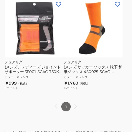
デュアリグ
デュアリグ
(メンズ、レディース)ジョイント
(メンズ)サッカー ソックス 靴下 和
サポーター 3F001-SCAC-750KO
紙ソックス 4S0025-SCAC-
ORG
750KM ORG
カラー
：
オレンジ
カラー
：
オレンジ
￥999
￥1,760
（税込）
（税込）
9
ポイント
16
ポイント
1