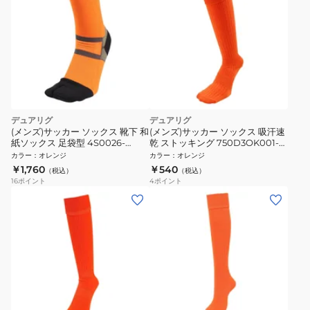
デュアリグ
デュアリグ
(メンズ)サッカー ソックス 靴下 和
(メンズ)サッカー ソックス 吸汗速
紙ソックス 足袋型 4S0026-
乾 ストッキング 750D3OK001-
SCAC-750KM ORG
ORG-M 靴下
カラー
：
オレンジ
カラー
：
オレンジ
￥1,760
￥540
（税込）
（税込）
16
ポイント
4
ポイント