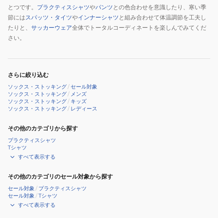
とつです。
プラクティスシャツ
や
パンツ
との色合わせを意識したり、寒い季
節には
スパッツ・タイツ
や
インナーシャツ
と組み合わせて体温調節を工夫し
たりと、
サッカーウェア
全体でトータルコーディネートを楽しんでみてくだ
さい。
さらに絞り込む
ソックス・ストッキング
/
セール対象
ソックス・ストッキング
/
メンズ
ソックス・ストッキング
/
キッズ
ソックス・ストッキング
/
レディース
その他のカテゴリから探す
プラクティスシャツ
Tシャツ
すべて表示する
その他のカテゴリのセール対象から探す
セール対象
/
プラクティスシャツ
セール対象
/
Tシャツ
すべて表示する