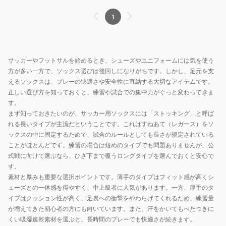
1
サッカーやフットサルを始めるとき、シューズやユニフォームには気を使う
方が多い一方で、ソックス選びは後回しになりがちです。しかし、足元を支
えるソックスは、プレーの快適さや安全性に直結する大切なアイテムです。
正しい選び方を知っておくと、練習や試合での集中力がぐっと変わってきま
す。
まず知っておきたいのが、サッカー用ソックスには「ストッキング」と呼ば
れる長いタイプが主流だということです。これはすねあて（レガース）をソ
ックスの中に固定するためで、試合のルールとしても長さが規定されている
ことがほとんどです。練習の場合は短めのタイプでも問題ありませんが、公
式戦に向けて選ぶなら、ひざ下まで覆うロングタイプを選んでおくと安心で
す。
素材と厚みも重要な選択ポイントです。薄手のタイプはフィット感が高くシ
ューズとの一体感を得やすく、中上級者に人気があります。一方、厚手のタ
イプはクッション性が高く、足裏への衝撃をやわらげてくれるため、練習量
が増えてきた初心者の方にも向いています。また、汗をかいてもべたつきに
くい吸湿速乾素材を選ぶと、長時間のプレーでも快適さが続きます。