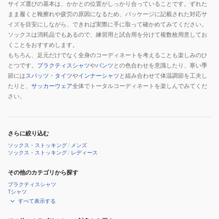
サイズ選びの基本は、かかとの位置がしっかり合っていることです。ずれた
まま履くと靴擦れや疲労の原因になるため、パッケージに記載された対応サ
イズを目安にしながら、できれば実際に手に取って確かめてみてください。
ソックスは消耗品でもあるので、練習用と試合用を分けて複数枚用意してお
くことをおすすめします。
もちろん、足元だけでなく全身のコーディネートを考えることも楽しみのひ
とつです。
プラクティスシャツ
や
パンツ
との色合わせを意識したり、寒い季
節には
スパッツ・タイツ
や
インナーシャツ
と組み合わせて体温調節を工夫し
たりと、
サッカーウェア
全体でトータルコーディネートを楽しんでみてくだ
さい。
さらに絞り込む
ソックス・ストッキング
/
メンズ
ソックス・ストッキング
/
レディース
その他のカテゴリから探す
プラクティスシャツ
Tシャツ
すべて表示する