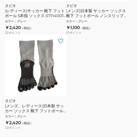
タビオ
タビオ
(レディース)サッカー 靴下 フット
(メンズ)日本製 サッカー ソックス
ボール 5本指 ソックス 071140011
靴下 フットボール ノンスリップ
11 速乾 21-23cm
バンド 072190004 11
カラー
：
グレー
カラー
：
グレー
￥2,420
￥1,100
（税込）
（税込）
22
ポイント
10
ポイント
タビオ
(メンズ、レディース)日本製 サッ
カー ソックス 靴下 フットボール
五本指ソックス 071140014 11 速
カラー
：
グレー
乾 23-25cm
￥2,420
（税込）
22
ポイント