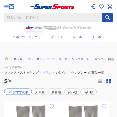
さらに絞り込む
スポーツ・カテゴリ
ブランド
セール
クーポン
サッカー・フットサル
サッカーウェア
ソックス・ストッキング
商品一
おすすめ
順表示
ソックス・ストッキング
/
ブランド
タビオ
/
色
グレー
の商品一覧
5
件
おすすめ順
人気順
新着順
安い順
高い順