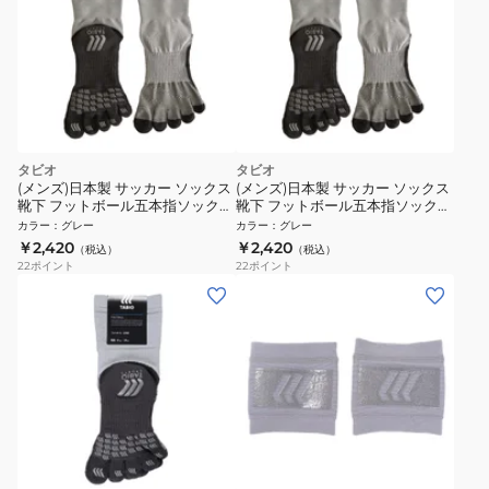
タビオ
タビオ
(メンズ)日本製 サッカー ソックス
(メンズ)日本製 サッカー ソックス
靴下 フットボール五本指ソックス
靴下 フットボール五本指ソックス
072140014 11 速乾 25-27cm
072141014 11 速乾 27-29cm
カラー
：
グレー
カラー
：
グレー
￥2,420
￥2,420
（税込）
（税込）
22
ポイント
22
ポイント