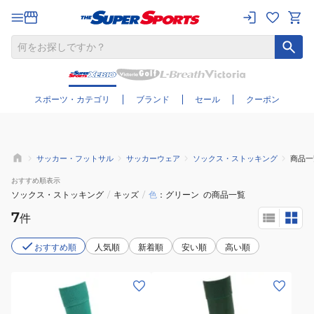
さらに絞り込む
スポーツ・カテゴリ
ブランド
セール
クーポン
サッカー・フットサル
サッカーウェア
ソックス・ストッキング
商品一
おすすめ
順表示
ソックス・ストッキング
/
キッズ
/
色
グリーン
の商品一覧
7
件
おすすめ順
人気順
新着順
安い順
高い順