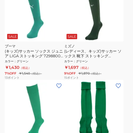
SALE
SALE
プーマ
ミズノ
(キッズ)サッカー ソックス ジュニ
(レディース、キッズ)サッカー ソ
ア LIGA ストッキング 72988005
ックス 靴下 ストッキング
靴下
P2MXA06033
カラー
：
グリーン
カラー
：
グリーン
￥1,430
￥1,697
（税込）
（税込）
7%OFF
￥1,540
9%OFF
￥1,870
（税込）
（税込）
13
ポイント
15
ポイント