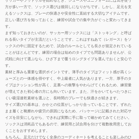
サッカーやフットサルを始めるとき、シューズやユニフォームには気を使う
方が多い一方で、ソックス選びは後回しになりがちです。しかし、足元を支
えるソックスは、プレーの快適さや安全性に直結する大切なアイテムです。
正しい選び方を知っておくと、練習や試合での集中力がぐっと変わってきま
す。
まず知っておきたいのが、サッカー用ソックスには「ストッキング」と呼ば
れる長いタイプが主流だということです。これはすねあて（レガース）をソ
ックスの中に固定するためで、試合のルールとしても長さが規定されている
ことがほとんどです。練習の場合は短めのタイプでも問題ありませんが、公
式戦に向けて選ぶなら、ひざ下まで覆うロングタイプを選んでおくと安心で
す。
素材と厚みも重要な選択ポイントです。薄手のタイプはフィット感が高くシ
ューズとの一体感を得やすく、中上級者に人気があります。一方、厚手のタ
イプはクッション性が高く、足裏への衝撃をやわらげてくれるため、練習量
が増えてきた初心者の方にも向いています。また、汗をかいてもべたつきに
くい吸湿速乾素材を選ぶと、長時間のプレーでも快適さが続きます。
サイズ選びの基本は、かかとの位置がしっかり合っていることです。ずれた
まま履くと靴擦れや疲労の原因になるため、パッケージに記載された対応サ
イズを目安にしながら、できれば実際に手に取って確かめてみてください。
ソックスは消耗品でもあるので、練習用と試合用を分けて複数枚用意してお
くことをおすすめします。
もちろん、足元だけでなく全身のコーディネートを考えることも楽しみのひ