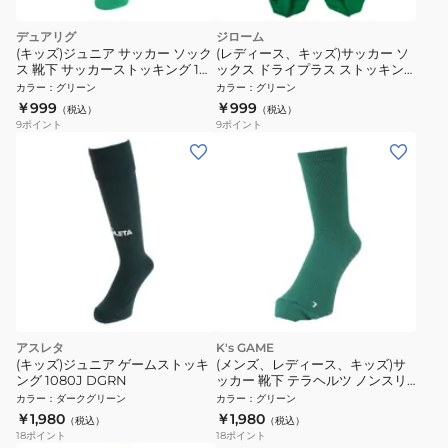
デュアリグ
ジローム
(キッズ)ジュニア サッカー ソック
(レディース、キッズ)サッカー ソ
ス 靴下 サッカーストッキング 1足
ックス ドライプラス ストッキン
組 J 3S0050-SCAC-750OK
グ 750GM9OK001-GRN-J 緑 靴
カラー
：
グリーン
カラー
：
グリーン
GRN-J 速乾
下 速乾
￥999
￥999
（税込）
（税込）
9
ポイント
9
ポイント
アスレタ
K's GAME
(キッズ)ジュニア ゲームストッキ
(メンズ、レディース、キッズ)サ
ング 1080J DGRN
ッカー 靴下 テラヘルツ ノンスリ
ップソックス KSG-019GRN
カラー
：
ダークグリーン
カラー
：
グリーン
￥1,980
￥1,980
（税込）
（税込）
18
ポイント
18
ポイント