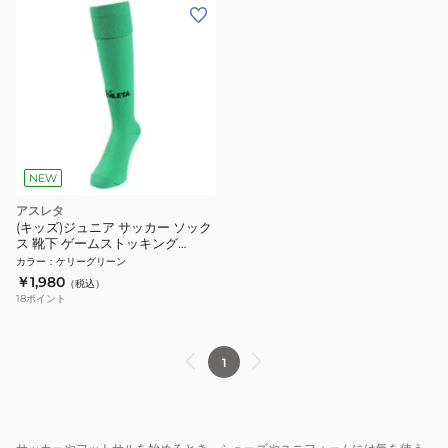
NEW
アスレタ
(キッズ)ジュニア サッカー ソック
ス 靴下 ゲームストッキング
01080 J KGR
カラー
：
ケリーグリーン
￥1,980
（税込）
18
ポイント
1