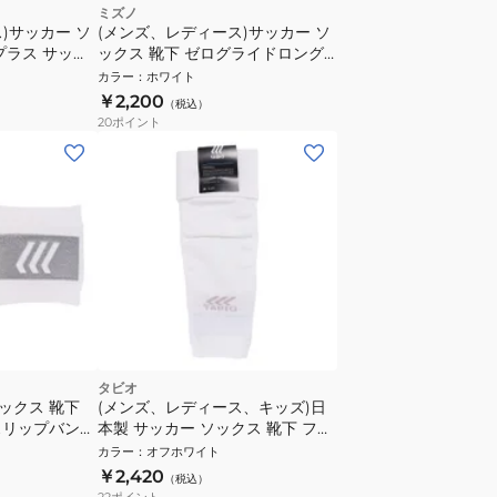
ミズノ
)サッカー ソ
(メンズ、レディース)サッカー ソ
プラス サッカ
ックス 靴下 ゼログライドロング
3S0050-
ストッキング P2MX250101
カラー
：
ホワイト
T-J 速乾
￥2,200
（税込）
20
ポイント
タビオ
ソックス 靴下
(メンズ、レディース、キッズ)日
スリップバンド
本製 サッカー ソックス 靴下 フッ
トボールノンスリップカーフ
カラー
：
オフホワイト
072400015 09
￥2,420
（税込）
22
ポイント