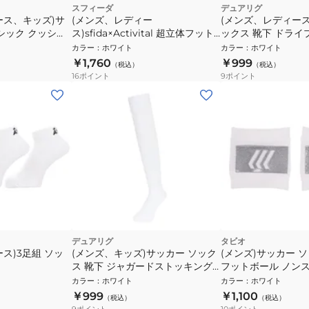
スフィーダ
デュアリグ
ース、キッズ)サ
(メンズ、レディー
(メンズ、レディース
シック クッショ
ス)sfida×Activital 超立体フット
ックス 靴下 ドライ
ーフソックス
サポーター XSF-SO01 WHT
ーストッキング1組 J 
カラー
：
ホワイト
カラー
：
ホワイト
SCAC-750OK WH
￥1,760
￥999
（税込）
（税込）
16
ポイント
9
ポイント
デュアリグ
タビオ
ス)3足組 ソッ
(メンズ、キッズ)サッカー ソック
(メンズ)サッカー 
ス 靴下 ジャガードストッキング 1
フットボール ノン
足組 3S0054-SCAC-750OK
072190004 09
カラー
：
ホワイト
カラー
：
ホワイト
WHT
￥999
￥1,100
（税込）
（税込）
9
ポイント
10
ポイント