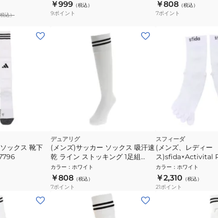
￥999
￥808
（税込）
（税込）
9
ポイント
7
ポイント
税込）
デュアリグ
スフィーダ
 ソックス 靴下
(メンズ)サッカー ソックス 吸汗速
(メンズ、レディー
B7796
乾 ライン ストッキング 1足組
ス)sfida×Activita
750D9OK002-WHT-M 白 靴下
ックス XSF-SO03 
カラー
：
ホワイト
カラー
：
ホワイト
￥808
￥2,310
（税込）
（税込）
7
ポイント
21
ポイント