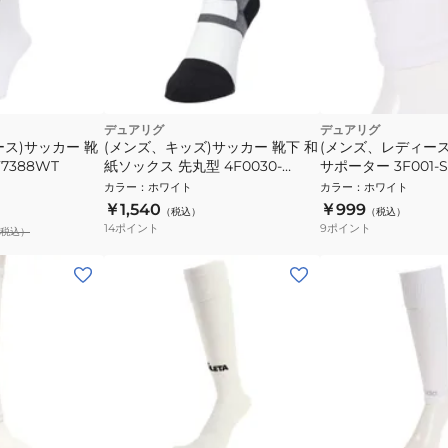
デュアリグ
デュアリグ
ス)サッカー 靴
(メンズ、キッズ)サッカー 靴下 和
(メンズ、レディー
7388WT
紙ソックス 先丸型 4F0030-
サポーター 3F001-S
SCAC-750KM WHT
WHT
カラー
：
ホワイト
カラー
：
ホワイト
￥1,540
￥999
（税込）
（税込）
14
ポイント
9
ポイント
税込）