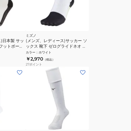
ミズノ
)日本製 サッ
(メンズ、レディース)サッカー ソ
 フットボール
ックス 靴下 ゼログライドネオ シ
071140014
ョートソックス 袋型
カラー
：
ホワイト
P2MXC01101
￥2,970
（税込）
27
ポイント