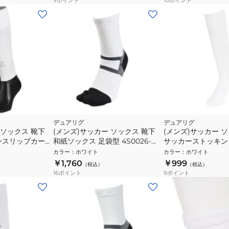
デュアリグ
デュアリグ
 ソックス 靴下
(メンズ)サッカー ソックス 靴下
(メンズ)サッカー 
ンスリップカーフ
和紙ソックス 足袋型 4S0026-
サッカーストッキング
5 09
SCAC-750KM WHT
3S0051-SCAC-75
カラー
：
ホワイト
カラー
：
ホワイト
速乾
￥1,760
￥999
（税込）
（税込）
16
ポイント
9
ポイント