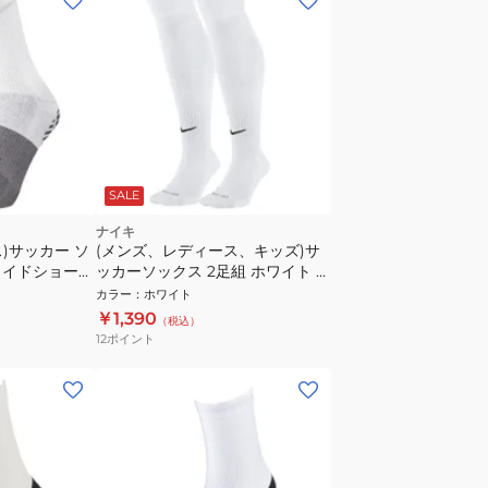
SALE
ナイキ
)サッカー ソ
(メンズ、レディース、キッズ)サ
ライドショート
ッカーソックス 2足組 ホワイト ア
251001
カデミーフットボールDRI-FIT
カラー
：
ホワイト
SX4650 101 2P ストッキング
￥1,390
（税込）
12
ポイント