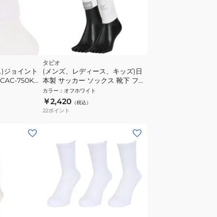
タビオ
ス)ジョイント
(メンズ、レディース、キッズ)日
CAC-750KO
本製 サッカー ソックス 靴下 フッ
トボールノンスリップカーフ
カラー
：
オフホワイト
071400015 09
￥2,420
（税込）
22
ポイント