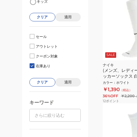
キッズ
クリア
適用
セール
アウトレット
SALE
クーポン対象
ナイキ
在庫あり
(メンズ、レディ
ッカーソックス 白
デミーフットボー
クリア
適用
カラー
：
ホワイト
ッキング SX4120 
￥1,390
（税込）
36%OFF
￥2,200
12
ポイント
キーワード