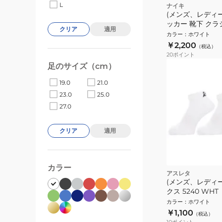
L
ナイキ
(メンズ、レディ
ッカー 靴下 クラ
クリア
適用
ンドオーバーザカ
カラー
：
ホワイト
SX5728-100
￥2,200
（税込）
20
ポイント
足のサイズ（cm）
19.0
21.0
23.0
25.0
27.0
クリア
適用
カラー
アスレタ
(メンズ、レディー
クス 5240 WHT
カラー
：
ホワイト
￥1,100
（税込）
10
ポイント