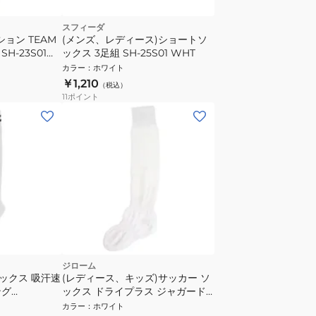
スフィーダ
ョン TEAM
(メンズ、レディース)ショートソ
H-23S01
ックス 3足組 SH-25S01 WHT
カラー
：
ホワイト
￥1,210
（税込）
11
ポイント
ジローム
ソックス 吸汗速
(レディース、キッズ)サッカー ソ
ング
ックス ドライプラス ジャガード
T-M 靴下
ストッキング 750GM9OK064 白
カラー
：
ホワイト