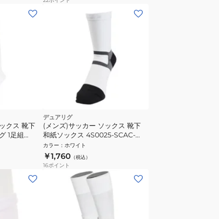
デュアリグ
ソックス 靴下
(メンズ)サッカー ソックス 靴下
 1足組
和紙ソックス 4S0025-SCAC-
0OK WHT-M
750KM WHT
カラー
：
ホワイト
￥1,760
（税込）
16
ポイント