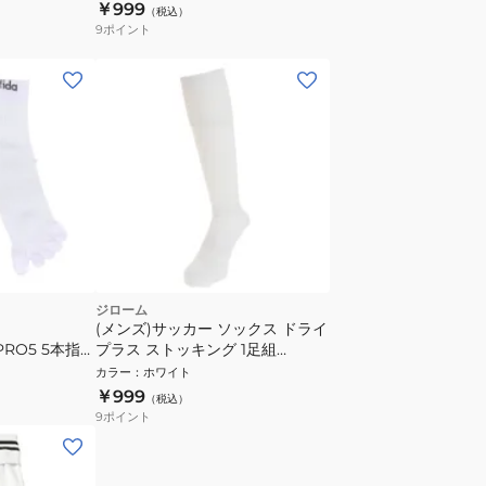
靴下
￥999
（税込）
9
ポイント
ジローム
(メンズ)サッカー ソックス ドライ
l PRO5 5本指ソ
プラス ストッキング 1足組
WHT
750GM9OK001-WHT-M 白 靴下
カラー
：
ホワイト
速乾
￥999
（税込）
9
ポイント