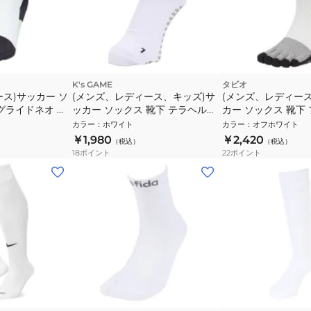
K's GAME
タビオ
ス)サッカー ソ
(メンズ、レディース、キッズ)サ
(メンズ、レディース
グライドネオ シ
ッカー ソックス 靴下 テラヘルツ
カー ソックス 靴下
5本指タイプ
ノンスリップソックス KSG-
5本指 クルーソックス 
カラー
：
ホワイト
カラー
：
オフホワイト
019WHT
09 速乾 23-25cm
￥1,980
￥2,420
（税込）
（税込）
18
ポイント
22
ポイント