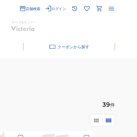
店舗検索
ログイン
サーフ&スノー
クーポン
39
件