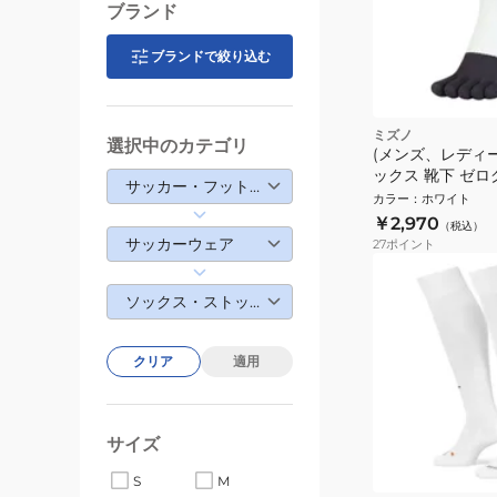
ブランド
ブランドで絞り込む
ミズノ
選択中のカテゴリ
(メンズ、レディー
ックス 靴下 ゼロ
サッカー・フットサル
ョートソックス 
カラー
：
ホワイト
P2MXC01001
￥2,970
（税込）
サッカーウェア
27
ポイント
ソックス・ストッキング
クリア
適用
サイズ
S
M