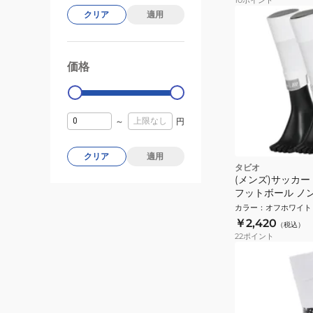
クリア
適用
価格
99000
0
～
円
クリア
適用
タビオ
(メンズ)サッカー
フットボール ノ
Lサイズ 07240011
カラー
：
オフホワイト
￥2,420
（税込）
22
ポイント