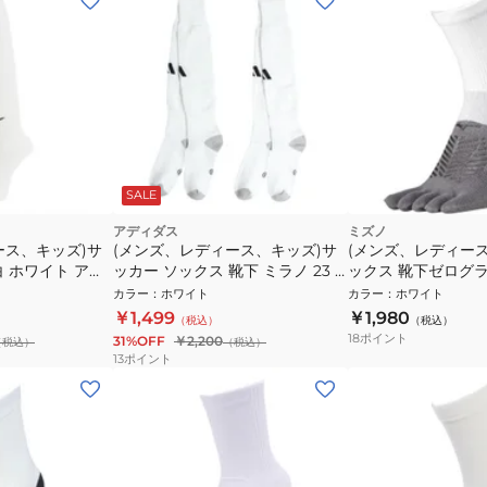
SALE
アディダス
ミズノ
ース、キッズ)サ
(メンズ、レディース、キッズ)サ
(メンズ、レディース
 ホワイト アカ
ッカー ソックス 靴下 ミラノ 23 2
ックス 靴下ゼログ
ルソックス スト
足組 ソックス KPW74-JD1903
ソックス 5本指 P2MX
カラー
：
ホワイト
カラー
：
ホワイト
101
￥1,499
￥1,980
（税込）
（税込）
18
ポイント
31%OFF
￥2,200
（税込）
（税込）
13
ポイント