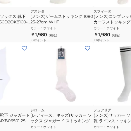
アスレタ
スフィーダ
 ソックス 靴下
(メンズ)ゲームストッキング 1080
(メンズ)コンプレッシ
0D2OK8100-
25-27cm WHT
カーフストッキング S
m
WHT
カラー
：
ホワイト
カラー
：
ホワイト
￥1,980
￥1,980
（税込）
（税込）
18
ポイント
18
ポイント
ジローム
デュアリグ
 靴下 ジャガード
(レディース、キッズ)サッカー ソ
(メンズ)サッカー 
B06501 25-
ックス ジャガード ストッキング
乾 ラインストッキ
750GM9OK064 白 靴下
750D3OK002-WH
カラー
：
ホワイト
カラー
：
ホワイト