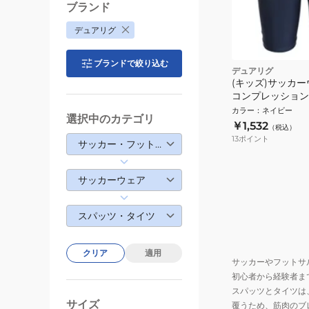
ブランド
デュアリグ
ブランドで絞り込む
デュアリグ
(キッズ)サッカー
コンプレッション
3S0012-SCWR-7
カラー
：
ネイビー
選択中のカテゴリ
￥1,532
（税込）
13
ポイント
サッカー・フットサル
サッカーウェア
スパッツ・タイツ
クリア
適用
サッカーやフットサ
初心者から経験者ま
スパッツとタイツは
サイズ
覆うため、筋肉のブ