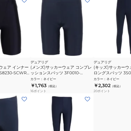
デュアリグ
デュアリグ
ウェア インナー
(メンズ)サッカーウェア コンプレ
(キッズ)サッカーウ
8230-SCWR-
ッションスパッツ 3F0010-
ロングスパッツ 3S00
SCWR-741ES NVY
742ES NVY
カラー
：
ネイビー
カラー
：
ネイビー
￥1,763
￥2,302
（税込）
（税込）
16
ポイント
20
ポイント