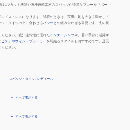
場はUVカット機能や吸汗速乾素材のスパッツが快適なプレーをサポー
ズレてストレスになります。試着のときは、実際に足を大きく動かして
ッツ・タイツの上に合わせる
パンツ
との組み合わせも重要です。丈の長
てください。吸汗速乾性に優れた
インナーシャツ
や、暑い季節に活躍す
は
ピステやウィンドブレーカー
を羽織るスタイルもおすすめです。足元
てください。
スパッツ・タイツ
/
レディース
すべて表示する
すべて表示する