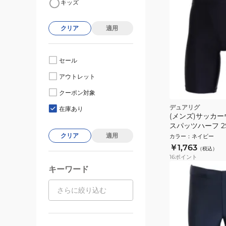
キッズ
クリア
適用
セール
アウトレット
クーポン対象
デュアリグ
在庫あり
(メンズ)サッカー
スパッツハーフ 2S
741ES NVY
クリア
適用
カラー
：
ネイビー
￥1,763
（税込）
16
ポイント
キーワード