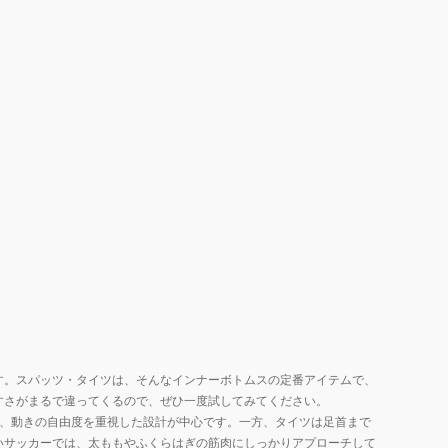
す。スパッツ・タイツは、そんなインナーボトムスの定番アイテムで、
すさがまるで違ってくるので、ぜひ一度試してみてください。
く、動きの自由度を重視した設計が中心です。一方、タイツは足首まで
いサッカーでは、太ももやふくらはぎの筋肉にしっかりアプローチして