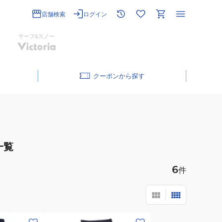
店舗検索
ログイン
サーフ&スノー
クーポン
一覧
6
件