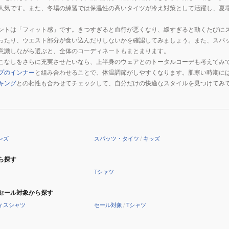
人気です。また、冬場の練習では保温性の高いタイツが冷え対策として活躍し、夏
ントは「フィット感」です。きつすぎると血行が悪くなり、緩すぎると動くたびに
ったり、ウエスト部分が食い込んだりしないかを確認してみましょう。また、スパ
意識しながら選ぶと、全体のコーディネートもまとまります。
こなしをさらに充実させたいなら、上半身のウェアとのトータルコーデも考えてみ
プのインナー
と組み合わせることで、体温調節がしやすくなります。肌寒い時期に
キング
との相性も合わせてチェックして、自分だけの快適なスタイルを見つけてみ
ンズ
スパッツ・タイツ
/
キッズ
ら探す
Tシャツ
セール対象から探す
ィスシャツ
セール対象
/
Tシャツ