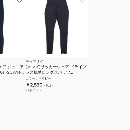
デュアリグ
ェア ジュニア
(メンズ)サッカーウェア ドライプ
11-SCWR-
ラス抗菌ロングスパッツ
741D1ES7684NVY 速乾
カラー
：
ネイビー
￥2,590
（税込）
23
ポイント