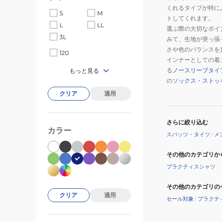
くれるタイプが特に
S
M
トしてくれます。
L
LL
選ぶ際の大切なポイ
3L
みて、生地が突っ張
さや色のバランスを
120
インナーとしての着
る
ノースリーブタイ
もっと見る
の
ソックス・ストッ
クリア
適用
さらに絞り込む
カラー
スパッツ・タイツ
/
メ
その他のカテゴリか
プラクティスシャツ
その他のカテゴリの
クリア
適用
セール対象
/
プラクテ