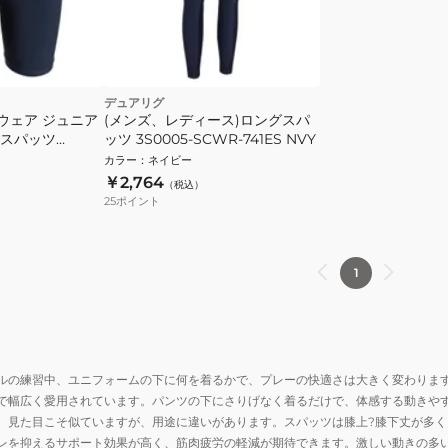
デュアリグ
ウェア ジュニア
(メンズ、レディース)ロングスパ
スパッツ
ッツ 3S0005-SCWR-741ES NVY
42ES NVY
カラー
：
ネイビー
￥2,764
（税込）
25
ポイント
1
ルの練習中、ユニフォームの下に何を着るかで、プレーの快適さは大きく変わりま
で幅広く愛用されています。パンツの下にさりげなく着るだけで、体感する動きや
、見た目こそ似ていますが、用途に違いがあります。スパッツは膝上?膝下丈が多
レを抑えるサポート効果が高く、筋肉疲労の軽減が期待できます。激しい動きの多