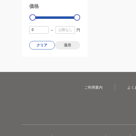
価格
99000
0
～
円
クリア
適用
ご利用案内
よく