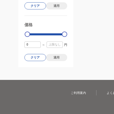
クリア
適用
価格
99000
0
～
円
クリア
適用
ご利用案内
よく