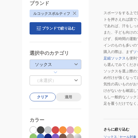
ブランド
スポーツをする上で
ルコックスポルティフ
トを押さえれば誰で
であれば、汗をしっ
ブランドで絞り込む
また、子ども向けの
げず、長時間の運動
インのものも多いの
購入の際は、まず
ソ
選択中のカテゴリ
足組ソックス
も便利
ソックス
ら選んでみてくださ
ソックスを選ぶ際の
め付けが強くなって
（未選択）
気性の高いものがお
けがないかも確認し
もし一般的なソック
クリア
適用
足を覆うだけでなく
カラー
さらに絞り込む
ソックス
/
セール対象