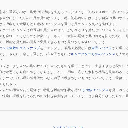
意外に重要なのが、足元の快適さを支えるソックスです。初めてスポーツ用のソッ
も自分にぴったりの一足が見つかります。特に初心者の方は、まず自分の足のサイ
かり吸収して素早く乾く素材のソックスを選ぶと足のムレや臭いを防げます。
スポーツソックスは成長期の足に合わせて、少しゆとりを持たせつつフィットする
でも疲れにくくなるのが特徴です。さらに、女性の場合は足の冷えを防ぐために、
で、機能と見た目の両方で満足できるものが見つかりやすいでしょう。
ックス全般のラインナップ
をチェックし、単品で必要な方は
単品ソックス
から選ぶ
です。さらに、楽しく選びたい方や子どもには
キャラクターもののソックス
も人気
い。
コツは、まず自分の足のサイズに合ったものを選ぶことです。大きすぎると靴の中
血行が悪くなり疲れやすくなります。次に、用途に応じた素材や機能を見極めるこ
すすめで、軽い運動や普段使いなら薄手で動きやすいものが良いでしょう。最後に
てください。
ス以外の用途がある場合は、特別な機能や形状を持つ
その他のソックス
も見てみる
、快適に運動を続けるための大切な役割を担っています。ぜひ自分にぴったりの一
ソックス
/
レディース