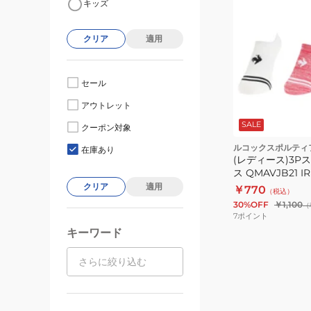
キッズ
クリア
適用
セール
アウトレット
SALE
クーポン対象
ルコックスポルティ
在庫あり
(レディース)3P
ス QMAVJB21 I
クリア
適用
￥770
（税込）
30%OFF
￥1,100
（
7
ポイント
キーワード