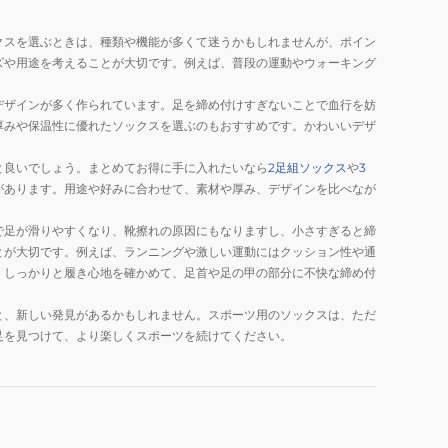
クスを選ぶときは、種類や機能が多くて迷うかもしれませんが、ポイン
ズや用途を考えることが大切です。例えば、普段の運動やウォーキング
デザインが多く作られています。足を締め付けすぎないことで血行を妨
厚みや保温性に優れたソックスを選ぶのもおすすめです。かわいいデザ
と良いでしょう。まとめてお得に手に入れたいなら
2足組ソックス
や
3
があります。用途や好みに合わせて、素材や厚み、デザインを比べなが
で足が滑りやすくなり、靴擦れの原因にもなりますし、小さすぎると締
とが大切です。例えば、ランニングや激しい運動にはクッション性や通
、しっかりと履き心地を確かめて、足首や足の甲の部分に不快な締め付
と、新しい発見があるかもしれません。スポーツ用のソックスは、ただ
足を見つけて、より楽しくスポーツを続けてください。