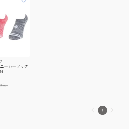
フ
スニーカーソック
RN
税込）
1