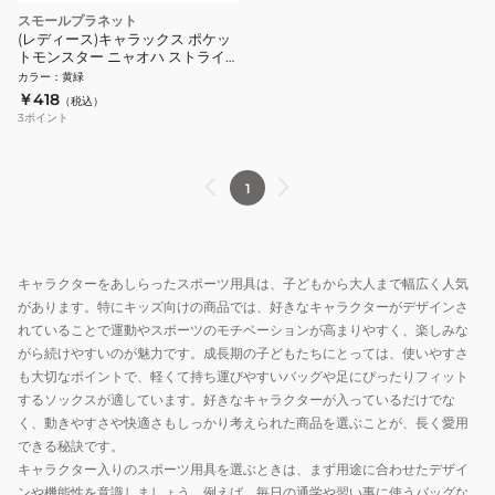
スモールプラネット
(レディース)キャラックス ポケッ
トモンスター ニャオハ ストライ
プ PM1250J
カラー
：
黄緑
￥418
（税込）
3
ポイント
1
キャラクターをあしらったスポーツ用具は、子どもから大人まで幅広く人気
があります。特にキッズ向けの商品では、好きなキャラクターがデザインさ
れていることで運動やスポーツのモチベーションが高まりやすく、楽しみな
がら続けやすいのが魅力です。成長期の子どもたちにとっては、使いやすさ
も大切なポイントで、軽くて持ち運びやすいバッグや足にぴったりフィット
するソックスが適しています。好きなキャラクターが入っているだけでな
く、動きやすさや快適さもしっかり考えられた商品を選ぶことが、長く愛用
できる秘訣です。
キャラクター入りのスポーツ用具を選ぶときは、まず用途に合わせたデザイ
ンや機能性を意識しましょう。例えば、毎日の通学や習い事に使うバッグな