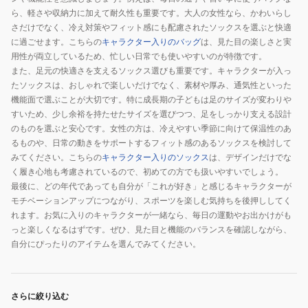
ら、軽さや収納力に加えて耐久性も重要です。大人の女性なら、かわいらし
さだけでなく、冷え対策やフィット感にも配慮されたソックスを選ぶと快適
に過ごせます。こちらの
キャラクター入りのバッグ
は、見た目の楽しさと実
用性が両立しているため、忙しい日常でも使いやすいのが特徴です。
また、足元の快適さを支えるソックス選びも重要です。キャラクターが入っ
たソックスは、おしゃれで楽しいだけでなく、素材や厚み、通気性といった
機能面で選ぶことが大切です。特に成長期の子どもは足のサイズが変わりや
すいため、少し余裕を持たせたサイズを選びつつ、足をしっかり支える設計
のものを選ぶと安心です。女性の方は、冷えやすい季節に向けて保温性のあ
るものや、日常の動きをサポートするフィット感のあるソックスを検討して
みてください。こちらの
キャラクター入りのソックス
は、デザインだけでな
く履き心地も考慮されているので、初めての方でも扱いやすいでしょう。
最後に、どの年代であっても自分が「これが好き」と感じるキャラクターが
モチベーションアップにつながり、スポーツを楽しむ気持ちを後押ししてく
れます。お気に入りのキャラクターが一緒なら、毎日の運動やお出かけがも
っと楽しくなるはずです。ぜひ、見た目と機能のバランスを確認しながら、
自分にぴったりのアイテムを選んでみてください。
さらに絞り込む