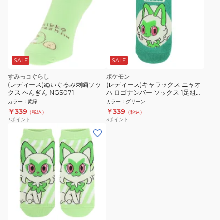
SALE
SALE
すみっコぐらし
ポケモン
(レディース)ぬいぐるみ刺繍ソッ
(レディース)キャラックス ニャオ
クス ぺんぎん NGS071
ハ ロゴナンバー ソックス 1足組
SMP PM1360J
カラー
：
黄緑
カラー
：
グリーン
￥339
￥339
（税込）
（税込）
3
ポイント
3
ポイント