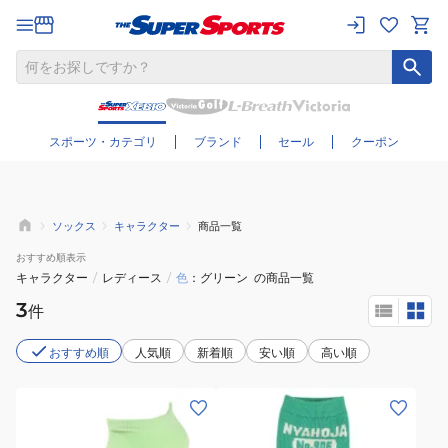
さらに絞り込む
スポーツ・カテゴリ
ブランド
セール
クーポン
ソックス
キャラクター
商品一覧
おすすめ
順表示
キャラクター
/
レディース
/
色
グリーン
の商品一覧
3
件
おすすめ順
人気順
新着順
安い順
高い順