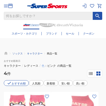
さらに絞り込む
スポーツ・カテゴリ
ブランド
セール
クーポン
ソックス
キャラクター
商品一覧
おすすめ
順表示
キャラクター
/
レディース
/
色
ピンク
の商品一覧
4
件
おすすめ順
人気順
新着順
安い順
高い順