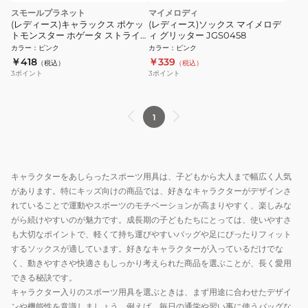
スモールプラネット
マイメロディ
(レディース)キャラックス ポケッ
(レディース)ソックス マイメロデ
トモンスター ホゲータ ストライ
ィ グリッター JGS0458
プ PM1251J
カラー
：
ピンク
カラー
：
ピンク
￥418
￥339
（税込）
（税込）
3
ポイント
3
ポイント
1
キャラクターをあしらったスポーツ用具は、子どもから大人まで幅広く人気
があります。特にキッズ向けの商品では、好きなキャラクターがデザインさ
れていることで運動やスポーツのモチベーションが高まりやすく、楽しみな
がら続けやすいのが魅力です。成長期の子どもたちにとっては、使いやすさ
も大切なポイントで、軽くて持ち運びやすいバッグや足にぴったりフィット
するソックスが適しています。好きなキャラクターが入っているだけでな
く、動きやすさや快適さもしっかり考えられた商品を選ぶことが、長く愛用
できる秘訣です。
キャラクター入りのスポーツ用具を選ぶときは、まず用途に合わせたデザイ
ンや機能性を意識しましょう。例えば、毎日の通学や習い事に使うバッグな