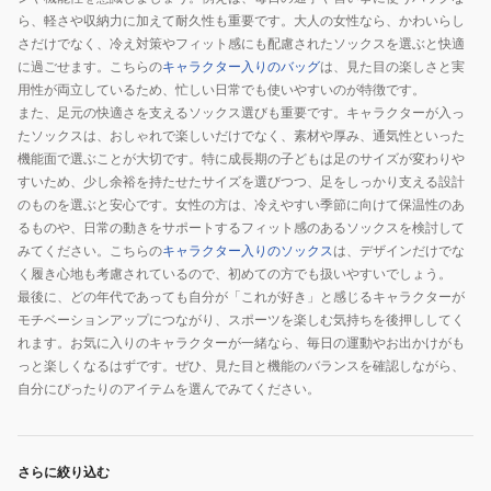
ら、軽さや収納力に加えて耐久性も重要です。大人の女性なら、かわいらし
さだけでなく、冷え対策やフィット感にも配慮されたソックスを選ぶと快適
に過ごせます。こちらの
キャラクター入りのバッグ
は、見た目の楽しさと実
用性が両立しているため、忙しい日常でも使いやすいのが特徴です。
また、足元の快適さを支えるソックス選びも重要です。キャラクターが入っ
たソックスは、おしゃれで楽しいだけでなく、素材や厚み、通気性といった
機能面で選ぶことが大切です。特に成長期の子どもは足のサイズが変わりや
すいため、少し余裕を持たせたサイズを選びつつ、足をしっかり支える設計
のものを選ぶと安心です。女性の方は、冷えやすい季節に向けて保温性のあ
るものや、日常の動きをサポートするフィット感のあるソックスを検討して
みてください。こちらの
キャラクター入りのソックス
は、デザインだけでな
く履き心地も考慮されているので、初めての方でも扱いやすいでしょう。
最後に、どの年代であっても自分が「これが好き」と感じるキャラクターが
モチベーションアップにつながり、スポーツを楽しむ気持ちを後押ししてく
れます。お気に入りのキャラクターが一緒なら、毎日の運動やお出かけがも
っと楽しくなるはずです。ぜひ、見た目と機能のバランスを確認しながら、
自分にぴったりのアイテムを選んでみてください。
さらに絞り込む