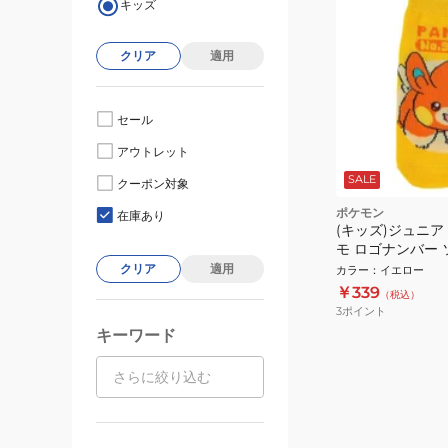
キッズ
クリア
適用
セール
アウトレット
SALE
クーポン対象
ポケモン
在庫あり
(キッズ)ジュニア
モ ロゴナンバー 
SMP PM1368J
クリア
適用
カラー
：
イエロー
￥339
（税込）
3
ポイント
キーワード