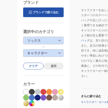
ブランド
キャラクターをあし
ブランドで絞り込む
スポーツのモチベー
バッグや足にぴった
く愛用できる秘訣で
キャラクター入りの
選択中のカテゴリ
えて耐久性も重要で
ソックス
バッグ
は、見た目の
また、足元の快適さ
切です。特に成長期
キャラクター
やすい季節に向けて
だけでなく履き心地
最後に、どの年代で
クリア
適用
キャラクターが一緒
さい。
カラー
さらに絞り込む
キャラクター
/
セール