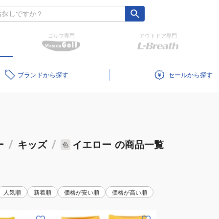
ゴルフ専門
アウトドア専門
ブランド
セール
ー
/
キッズ
/
イエロー
の商品一覧
色
人気順
新着順
価格が安い順
価格が高い順