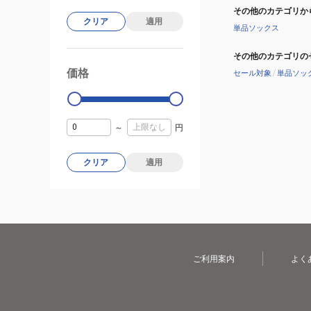
その他のカテゴリか
クリア
適用
単品ソックス
その他のカテゴリの
価格
セール対象
/
単品ソッ
99000
0
～
円
クリア
適用
ご利用案内
よく