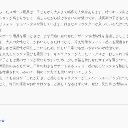
らったスポーツ用具は、子どもから大人まで幅広く人気があります。特にキッズ向
ションが高まりやすく、楽しみながら続けやすいのが魅力です。成長期の子どもた
りフィットするソックスが適しています。好きなキャラクターが入っているだけで
す。
スポーツ用具を選ぶときは、まず用途に合わせたデザインや機能性を意識しましょ
す。大人の女性なら、かわいらしさだけでなく、冷え対策やフィット感にも配慮さ
楽しさと実用性が両立しているため、忙しい日常でも使いやすいのが特徴です。
を支えるソックス選びも重要です。キャラクターが入ったソックスは、おしゃれで
の子どもは足のサイズが変わりやすいため、少し余裕を持たせたサイズを選びつつ
保温性のあるものや、日常の動きをサポートするフィット感のあるソックスを検討
も考慮されているので、初めての方でも扱いやすいでしょう。
あっても自分が「これが好き」と感じるキャラクターがモチベーションアップにつ
なら、毎日の運動やお出かけがもっと楽しくなるはずです。ぜひ、見た目と機能の
対象