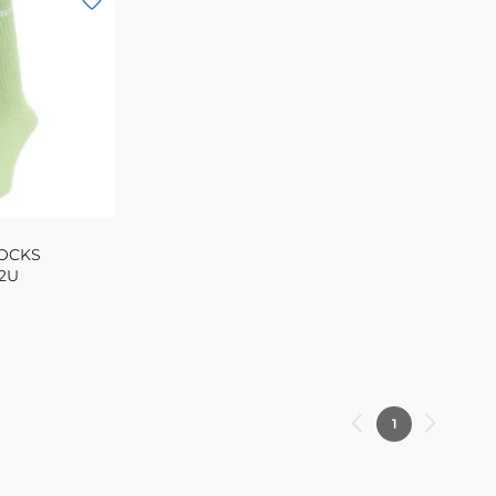
OCKS
2U
1