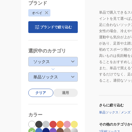
ブランド
単品で購入できるス
オベイ
イントを見て選べば
足に合わないソック
ブランドで絞り込む
女性の場合、冷えや
運動中も気分が上が
があり、足首や土踏
初めてスポーツ用の
選択中のカテゴリ
高いものは長距離を
ソックス
ることをおすすめし
また、単品で買える
するだけでなく、足
単品ソックス
ること。適切なソッ
クリア
適用
さらに絞り込む
単品ソックス
/
メンズ
カラー
その他のカテゴリか
2足組ソックス