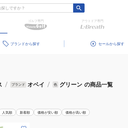
ゴルフ専門
アウトドア専門
ブランド
セール
ス
/
オベイ
/
グリーン
の商品一覧
ブランド
色
人気順
新着順
価格が安い順
価格が高い順