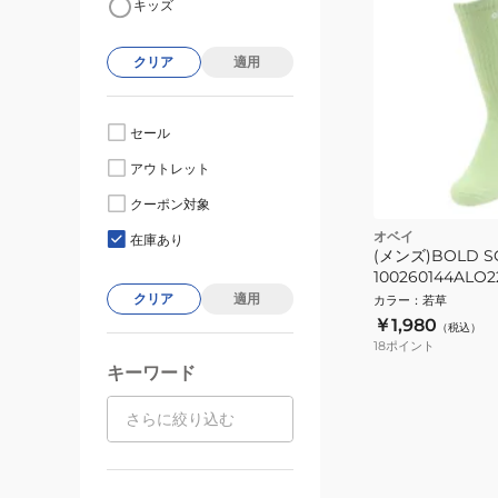
キッズ
クリア
適用
セール
アウトレット
クーポン対象
オベイ
在庫あり
(メンズ)BOLD S
100260144ALO2
クリア
適用
カラー
：
若草
￥1,980
（税込）
18
ポイント
キーワード