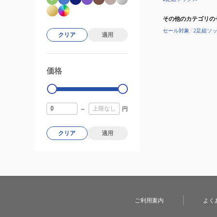
その他のカテゴリの
セール対象
/
2足組ソ
クリア
適用
価格
99000
0
～
円
クリア
適用
ご利用案内
よく