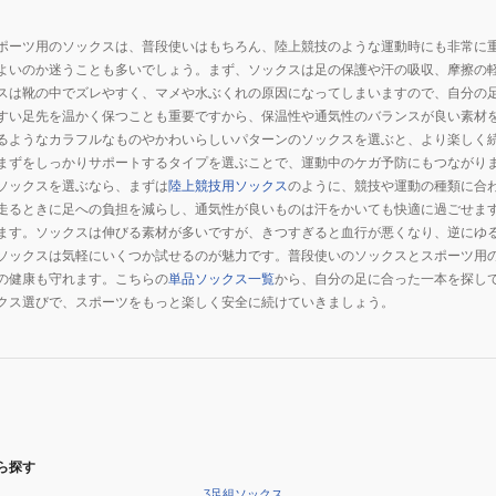
ポーツ用のソックスは、普段使いはもちろん、陸上競技のような運動時にも非常に
よいのか迷うことも多いでしょう。まず、ソックスは足の保護や汗の吸収、摩擦の
スは靴の中でズレやすく、マメや水ぶくれの原因になってしまいますので、自分の
すい足先を温かく保つことも重要ですから、保温性や通気性のバランスが良い素材
るようなカラフルなものやかわいらしいパターンのソックスを選ぶと、より楽しく
まずをしっかりサポートするタイプを選ぶことで、運動中のケガ予防にもつながり
ソックスを選ぶなら、まずは
陸上競技用ソックス
のように、競技や運動の種類に合
走るときに足への負担を減らし、通気性が良いものは汗をかいても快適に過ごせま
ます。ソックスは伸びる素材が多いですが、きつすぎると血行が悪くなり、逆にゆ
ソックスは気軽にいくつか試せるのが魅力です。普段使いのソックスとスポーツ用
の健康も守れます。こちらの
単品ソックス一覧
から、自分の足に合った一本を探し
クス選びで、スポーツをもっと楽しく安全に続けていきましょう。
ら探す
3足組ソックス