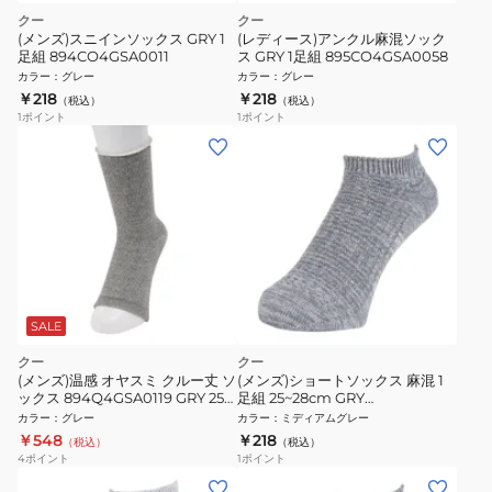
クー
クー
(メンズ)スニインソックス GRY 1
(レディース)アンクル麻混ソック
足組 894CO4GSA0011
ス GRY 1足組 895CO4GSA0058
カラー
：
グレー
カラー
：
グレー
￥218
￥218
（税込）
（税込）
1
ポイント
1
ポイント
SALE
クー
クー
(メンズ)温感 オヤスミ クルー丈 ソ
(メンズ)ショートソックス 麻混 1
ックス 894Q4GSA0119 GRY 25
足組 25~28cm GRY
センチ グレー 保温
894CO4GSA0019
カラー
：
グレー
カラー
：
ミディアムグレー
￥548
￥218
（税込）
（税込）
4
ポイント
1
ポイント