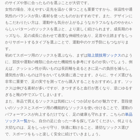
のサイズや形に合ったものを選ぶことが大切です。
女性の場合、冷えやすい足先を温かく保つことも重要ですから、保温性や通
気性のバランスが良い素材を使ったものがおすすめです。また、デザインに
もこだわりたい方は、運動中も気分が上がるようなカラフルなものやかわい
らしいパターンのソックスを選ぶと、より楽しく続けられます。成長期のキ
ッズなら、足の成長に合わせて適度な伸縮性があり、足首や土踏まずをしっ
かりサポートするタイプを選ぶことで、運動中のケガ予防にもつながりま
す。
初めてスポーツ用のソックスを選ぶなら、まずは
陸上競技用ソックス
のよう
に、競技や運動の種類に合わせた機能性を参考にするのが良いでしょう。例
えば、クッション性が高いものは長距離を走るときに足への負担を減らし、
通気性が良いものは汗をかいても快適に過ごせます。さらに、サイズ選びも
非常に重要で、足の実寸を測ってから購入することをおすすめします。ソッ
クスは伸びる素材が多いですが、きつすぎると血行が悪くなり、逆にゆるす
ぎると靴の中でズレてしまいます。
また、単品で買えるソックスは気軽にいくつか試せるのが魅力です。普段使
いのソックスとスポーツ用の機能的なソックスを使い分けることで、運動の
パフォーマンスが向上するだけでなく、足の健康も守れます。こちらの
単品
ソックス一覧
から、自分の足に合った一本を探してみてください。何よりも
大切なのは、足をしっかり守り、快適に動けること。適切なソックス選び
で、スポーツをもっと楽しく安全に続けていきましょう。