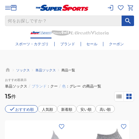
さらに絞り込む
スポーツ・カテゴリ
ブランド
セール
クーポン
ソックス
単品ソックス
商品一覧
おすすめ
順表示
単品ソックス
/
ブランド
クー
/
色
グレー
の商品一覧
15
件
おすすめ順
人気順
新着順
安い順
高い順