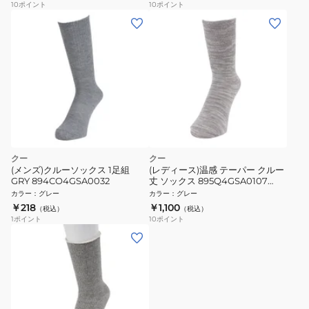
10
ポイント
10
ポイント
クー
クー
(メンズ)クルーソックス 1足組
(レディース)温感 テーパー クルー
GRY 894CO4GSA0032
丈 ソックス 895Q4GSA0107
GRY 22センチ グレー 保温 裏起毛
カラー
：
グレー
カラー
：
グレー
￥218
￥1,100
（税込）
（税込）
1
ポイント
10
ポイント