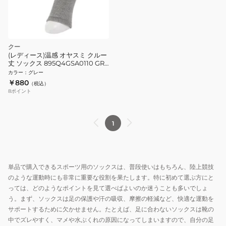
クー
(レディース)温感 オヤスミ クルー
丈 ソックス 895Q4GSA0110 GRY
22センチ グレー 保温
カラー
：
グレー
￥880
（税込）
8
ポイント
1
単品で購入できるスポーツ用のソックスは、普段使いはもちろん、陸上競技
のような運動時にも非常に重要な役割を果たします。特に初めて選ぶ方にと
っては、どのようなポイントを見て選べばよいのか迷うことも多いでしょ
う。まず、ソックスは足の保護や汗の吸収、摩擦の軽減など、快適な運動を
サポートするために欠かせません。たとえば、足に合わないソックスは靴の
中でズレやすく、マメや水ぶくれの原因になってしまいますので、自分の足