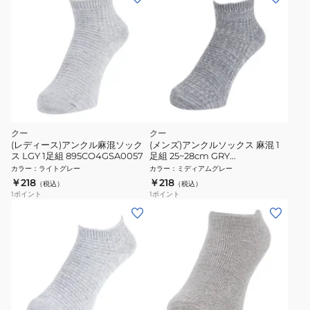
クー
クー
(レディース)アンクル麻混ソック
(メンズ)アンクルソックス 麻混 1
ス LGY 1足組 895CO4GSA0057
足組 25~28cm GRY
894CO4GSA0028
カラー
：
ライトグレー
カラー
：
ミディアムグレー
￥218
￥218
（税込）
（税込）
1
ポイント
1
ポイント