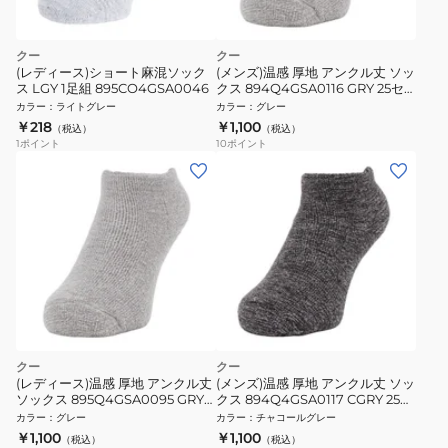
クー
クー
(レディース)ショート麻混ソック
(メンズ)温感 厚地 アンクル丈 ソッ
ス LGY 1足組 895CO4GSA0046
クス 894Q4GSA0116 GRY 25セ
ンチ グレー 保温 裏起毛
カラー
：
ライトグレー
カラー
：
グレー
￥218
￥1,100
（税込）
（税込）
1
ポイント
10
ポイント
クー
クー
(レディース)温感 厚地 アンクル丈
(メンズ)温感 厚地 アンクル丈 ソッ
ソックス 895Q4GSA0095 GRY
クス 894Q4GSA0117 CGRY 25セ
22センチ グレー 保温 裏起毛
ンチ チャコールグレー 保温 裏起
カラー
：
グレー
カラー
：
チャコールグレー
毛
￥1,100
￥1,100
（税込）
（税込）