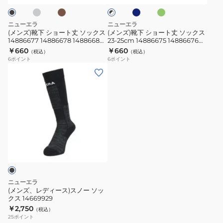
ン
ー
ブ
菌
臭
ク
ト
ト
×
防
丈
丈
ホ
ニューエラ
ニューエラ
臭
ソ
ソ
ワ
(メンズ)靴下 ショート丈 ソックス
(メンズ)靴下 ショート丈 ソックス
イ
14886677 14886678 14886680
23-25cm 14886675 14886676
ッ
ッ
ト
23-25cm 抗菌 防臭
14886679 抗菌 防臭
￥660
￥660
（税込）
（税込）
ク
ク
6
ポイント
6
ポイント
ス
ス
(メ
14886677
23-
ン
14886678
25cm
ズ、
14886680
14886675
レ
23-
14886676
デ
25cm
14886679
ィ
抗
抗
ー
菌
菌
ス)
防
防
ス
臭
臭
ノ
ニューエラ
ー
(メンズ、レディース)スノー ソッ
クス 14669929
ソ
￥2,750
（税込）
ッ
25
ポイント