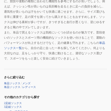
に、競技や運動の種類に合わせた機能性を参考にするのが良いでしょう。例
えば、クッション性が高いものは長距離を走るときに足への負担を減らし、
通気性が良いものは汗をかいても快適に過ごせます。さらに、サイズ選びも
非常に重要で、足の実寸を測ってから購入することをおすすめします。ソッ
クスは伸びる素材が多いですが、きつすぎると血行が悪くなり、逆にゆるす
ぎると靴の中でズレてしまいます。
また、単品で買えるソックスは気軽にいくつか試せるのが魅力です。普段使
いのソックスとスポーツ用の機能的なソックスを使い分けることで、運動の
パフォーマンスが向上するだけでなく、足の健康も守れます。こちらの
単品
ソックス一覧
から、自分の足に合った一本を探してみてください。何よりも
大切なのは、足をしっかり守り、快適に動けること。適切なソックス選び
で、スポーツをもっと楽しく安全に続けていきましょう。
さらに絞り込む
単品ソックス
/
メンズ
単品ソックス
/
レディース
その他のカテゴリから探す
2足組ソックス
3足組ソックス