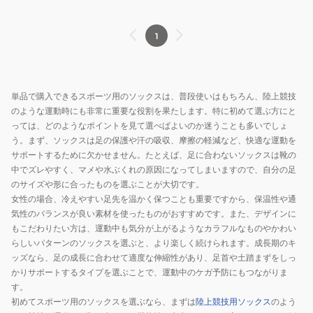
ク
ス
14669929
1
単品で購入できるスポーツ用のソックスは、普段使いはもちろん、陸上競技
のような運動時にも非常に重要な役割を果たします。特に初めて選ぶ方にと
っては、どのようなポイントを見て選べばよいのか迷うことも多いでしょ
う。まず、ソックスは足の保護や汗の吸収、摩擦の軽減など、快適な運動を
サポートするために欠かせません。たとえば、足に合わないソックスは靴の
中でズレやすく、マメや水ぶくれの原因になってしまいますので、自分の足
のサイズや形に合ったものを選ぶことが大切です。
女性の場合、冷えやすい足先を温かく保つことも重要ですから、保温性や通
気性のバランスが良い素材を使ったものがおすすめです。また、デザインに
もこだわりたい方は、運動中も気分が上がるようなカラフルなものやかわい
らしいパターンのソックスを選ぶと、より楽しく続けられます。成長期のキ
ッズなら、足の成長に合わせて適度な伸縮性があり、足首や土踏まずをしっ
かりサポートするタイプを選ぶことで、運動中のケガ予防にもつながりま
す。
初めてスポーツ用のソックスを選ぶなら、まずは
陸上競技用ソックス
のよう