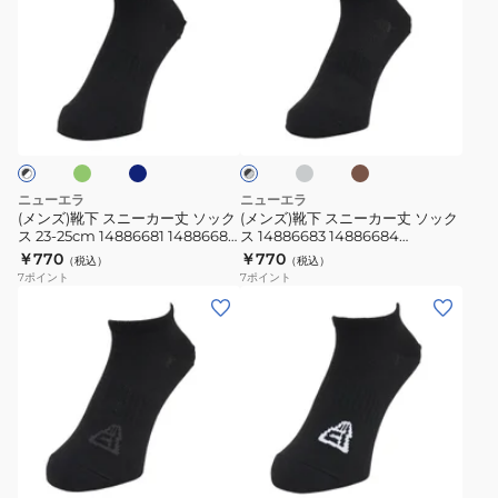
ズ)
ズ)
靴
靴
下
下
ス
ス
オ
ネ
チ
ブ
ブ
ニ
ニ
イ
ャ
ラ
ラ
ビ
コ
ウ
ー
ー
ッ
ー
ー
ン
ク
カ
カ
ル
×
ー
ー
グ
グ
ニューエラ
ニューエラ
レ
丈
丈
レ
(メンズ)靴下 スニーカー丈 ソック
(メンズ)靴下 スニーカー丈 ソック
ー
ー
ス 23-25cm 14886681 14886682
ス 14886683 14886684
ソ
ソ
14886685 抗菌 防臭
14886686 抗菌 防臭
￥770
￥770
（税込）
（税込）
ッ
ッ
7
ポイント
7
ポイント
ク
ク
(メ
(メ
ス
ス
ン
ン
23-
14886683
ズ)
ズ)
25cm
14886684
靴
靴
14886681
14886686
下
下
14886682
抗
シ
シ
チ
ブ
ネ
オ
ブ
14886685
菌
ョ
ョ
ラ
イ
リ
ラ
抗
防
ウ
ビ
ー
ー
ー
ッ