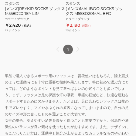
スタンス
スタンス
(メンズ)REYKIR SOCKS ソックス
(メンズ)MALIBOO SOCKS ソッ
M558D20REY LIM
クス M558D20MAL BFD
カラー
：
ブラック
カラー
：
ブラック
￥2,420
￥2,190
（税込）
（税込）
22
ポイント
19
ポイント
1
単品で購入できるスポーツ用のソックスは、普段使いはもちろん、陸上競技
のような運動時にも非常に重要な役割を果たします。特に初めて選ぶ方にと
っては、どのようなポイントを見て選べばよいのか迷うことも多いでしょ
う。まず、ソックスは足の保護や汗の吸収、摩擦の軽減など、快適な運動を
サポートするために欠かせません。たとえば、足に合わないソックスは靴の
中でズレやすく、マメや水ぶくれの原因になってしまいますので、自分の足
のサイズや形に合ったものを選ぶことが大切です。
女性の場合、冷えやすい足先を温かく保つことも重要ですから、保温性や通
気性のバランスが良い素材を使ったものがおすすめです。また、デザインに
もこだわりたい方は、運動中も気分が上がるようなカラフルなものやかわい