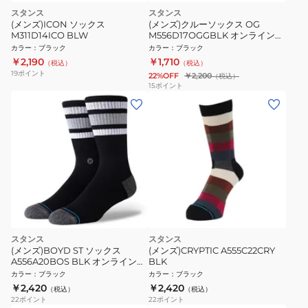
スタンス
スタンス
(メンズ)ICON ソックス
(メンズ)クルーソックス OG
M311D14ICO BLW
M556D17OGGBLK オンライン価
格
カラー
：
ブラック
カラー
：
ブラック
￥2,190
￥1,710
（税込）
（税込）
19
ポイント
22%OFF
￥2,200
（税込）
15
ポイント
スタンス
スタンス
(メンズ)BOYD ST ソックス
(メンズ)CRYPTIC A555C22CRY
A556A20BOS BLK オンライン価
BLK
格
カラー
：
ブラック
カラー
：
ブラック
￥2,420
￥2,420
（税込）
（税込）
22
ポイント
22
ポイント