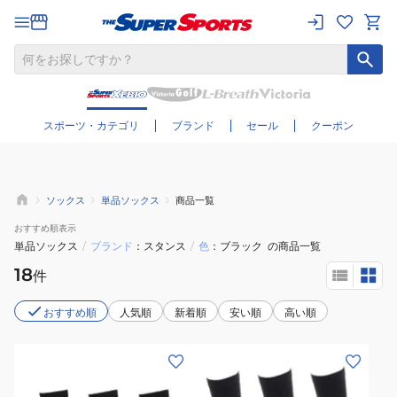
さらに絞り込む
スポーツ・カテゴリ
ブランド
セール
クーポン
ソックス
単品ソックス
商品一覧
おすすめ
順表示
単品ソックス
/
ブランド
スタンス
/
色
ブラック
の商品一覧
18
件
おすすめ順
人気順
新着順
安い順
高い順