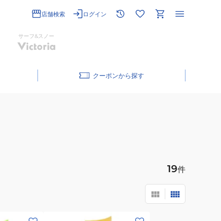
店舗検索
ログイン
サーフ&スノー
クーポン
19
件