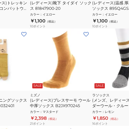
ース)トレッキン
(レディース)靴下 タイダイ ソック
(レディース)温感 
 コンバットウー
ス 81847900-20
ソックス 895Q4GSA
178100-22
22センチ 黄色 保温
カラー
：
イエロー
カラー
：
イエロー
￥1,100
￥1,100
（税込）
（税込）
10
ポイント
10
ポイント
SALE
SALE
ミズノ
ラソックス
ンニングソックス
(レディース)ブレスサーモ ウール
(メンズ、レディー
032401
中厚ソックス B2JX970245
ダーウール・クルー
CA152CR03-226
カラー
：
マスタード
カラー
：
レモン
￥2,398
￥1,850
（税込）
（税込）
21
ポイント
16
ポイント