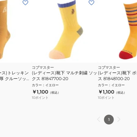
コブマスター
コブマスター
ース)トレッキン
(レディース)靴下 マルチ刺繍 ソッ
(レディース)靴下 
中厚 クルーソック
クス 81847700-20
ス 81848100-20
34MST
カラー
：
イエロー
カラー
：
イエロー
￥1,100
￥1,100
（税込）
（税込）
10
ポイント
10
ポイント
1