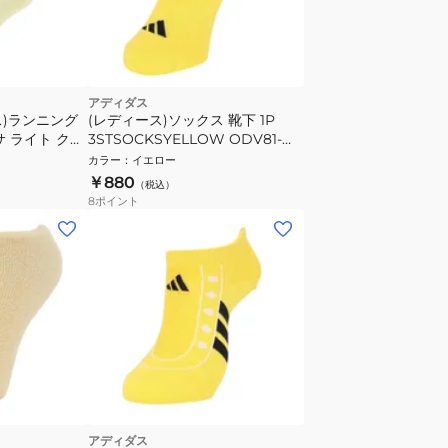
アディダス
ス)ランニング
(レディース)ソックス 靴下 1P
サ ライト クル
3STSOCKSYELLOW ODV81-
KK8029
カラー
：
イエロー
￥880
（税込）
8
ポイント
アディダス