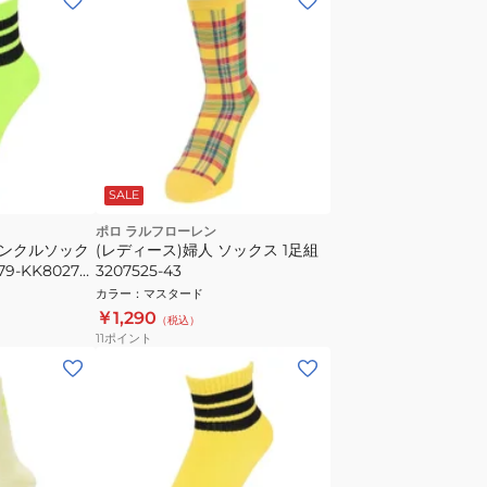
SALE
ポロ ラルフローレン
アンクルソック
(レディース)婦人 ソックス 1足組
9-KK8027
3207525-43
ジム 大人用
カラー
：
マスタード
￥1,290
（税込）
11
ポイント