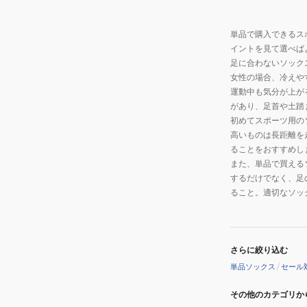
単品で購入できるス
イントを見て選べば
足に合わないソック
女性の場合、冷えや
運動中も気分が上が
があり、足首や土踏
初めてスポーツ用の
高いものは長距離を
ることをおすすめし
また、単品で買える
するだけでなく、足
ること。適切なソッ
さらに絞り込む
単品ソックス
/
セール
その他のカテゴリか