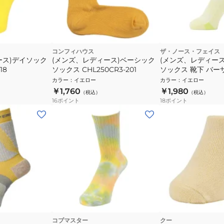
コンフィハウス
ザ・ノース・フェイス
ース)デイソック
(メンズ、レディース)ベーシック
(メンズ、レディー
18
ソックス CHL250CR3-201
ソックス 靴下 バー
ー NN82603 LM
カラー
：
イエロー
カラー
：
イエロー
￥1,760
￥1,980
（税込）
（税込）
16
ポイント
18
ポイント
コブマスター
クー