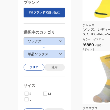
ブランド
ブランドで絞り込む
チャムス
(メンズ、レディ
選択中のカテゴリ
ス CH06-1146-Z4
カラー
：
イエロー
ソックス
￥880
（税込）
8
ポイント
単品ソックス
クリア
適用
サイズ
S
M
L
クロスプロ