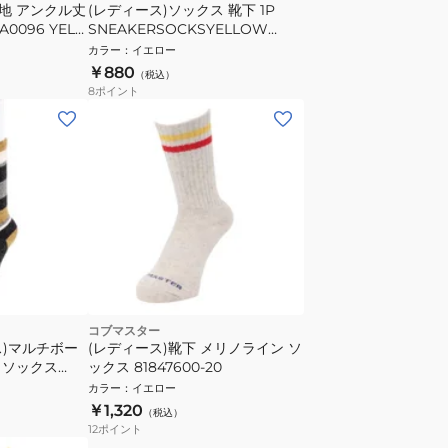
厚地 アンクル丈
(レディース)ソックス 靴下 1P
0096 YEL
SNEAKERSOCKSYELLOW
 裏起毛
ODV70-KK8018 カジュアル ファ
カラー
：
イエロー
ッション
￥880
（税込）
8
ポイント
コブマスター
ス)マルチボー
(レディース)靴下 メリノライン ソ
 ソックス
ックス 81847600-20
カラー
：
イエロー
￥1,320
（税込）
12
ポイント