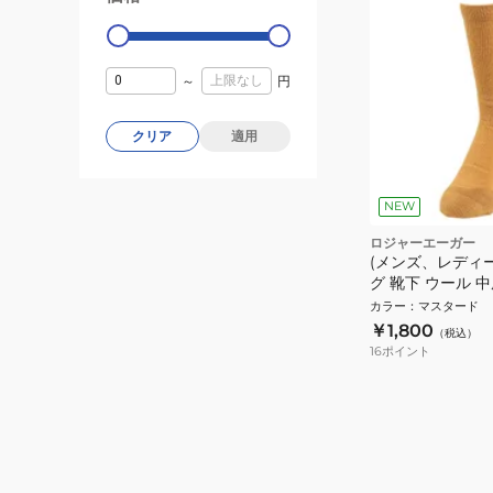
～
円
クリア
適用
NEW
ロジャーエーガー
(メンズ、レディ
グ 靴下 ウール 
ス RE2SKU5700
カラー
：
マスタード
￥1,800
（税込）
16
ポイント