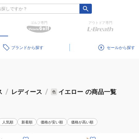
ゴルフ専門
アウトドア専門
ブランド
セール
ス
/
レディース
/
イエロー
の商品一覧
色
人気順
新着順
価格が安い順
価格が高い順