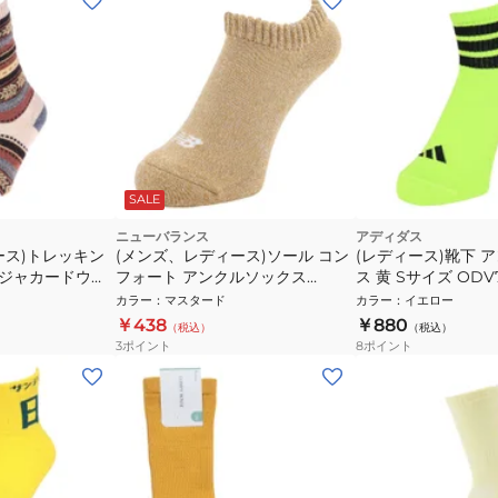
SALE
ニューバランス
アディダス
ース)トレッキン
(メンズ、レディース)ソール コン
(レディース)靴下 
 ジャカードウー
フォート アンクルソックス
ス 黄 Sサイズ ODV7
CR04-226
LAS45749GIN マスタード
ソックス スポーツ 
カラー
：
マスタード
カラー
：
イエロー
￥438
￥880
（税込）
（税込）
3
ポイント
8
ポイント