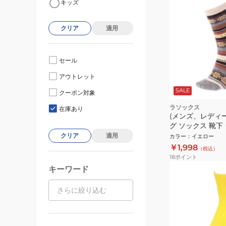
キッズ
クリア
適用
セール
アウトレット
SALE
クーポン対象
ラソックス
在庫あり
(メンズ、レディ
グ ソックス 靴下
ル・クルー CA132
クリア
適用
カラー
：
イエロー
￥1,998
（税込）
18
ポイント
キーワード