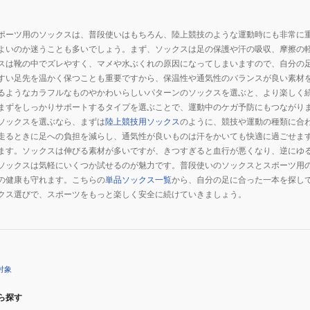
ポーツ用のソックスは、普段使いはもちろん、陸上競技のような運動時にも非常に
よいのか迷うことも多いでしょう。まず、ソックスは足の保護や汗の吸収、摩擦の
スは靴の中でズレやすく、マメや水ぶくれの原因になってしまいますので、自分の
すい足先を温かく保つことも重要ですから、保温性や通気性のバランスが良い素材
るようなカラフルなものやかわいらしいパターンのソックスを選ぶと、より楽しく
まずをしっかりサポートするタイプを選ぶことで、運動中のケガ予防にもつながり
ソックスを選ぶなら、まずは
陸上競技用ソックス
のように、競技や運動の種類に合
走るときに足への負担を減らし、通気性が良いものは汗をかいても快適に過ごせま
ます。ソックスは伸びる素材が多いですが、きつすぎると血行が悪くなり、逆にゆ
ソックスは気軽にいくつか試せるのが魅力です。普段使いのソックスとスポーツ用
の健康も守れます。こちらの
単品ソックス一覧
から、自分の足に合った一本を探し
クス選びで、スポーツをもっと楽しく安全に続けていきましょう。
対象
ら探す