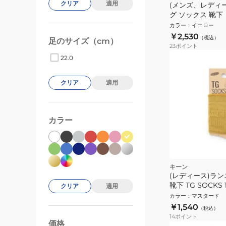
クリア
適用
(メンズ、レディ
グ ソックス 靴下
ル アーチサポート Z
カラー
：
イエロー
￥2,530
（税込）
足のサイズ（cm）
23
ポイント
22.0
クリア
適用
カラー
キーン
(レディース)ラ
靴下 TG SOCKS 1
クリア
適用
カラー
：
マスタード
￥1,540
（税込）
14
ポイント
価格
99000
0