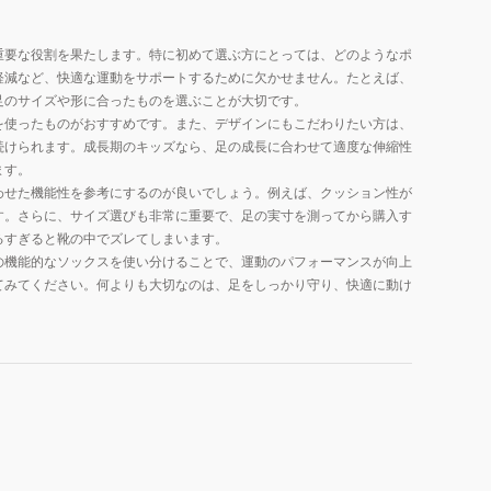
重要な役割を果たします。特に初めて選ぶ方にとっては、どのようなポ
軽減など、快適な運動をサポートするために欠かせません。たとえば、
足のサイズや形に合ったものを選ぶことが大切です。
を使ったものがおすすめです。また、デザインにもこだわりたい方は、
続けられます。成長期のキッズなら、足の成長に合わせて適度な伸縮性
ます。
わせた機能性を参考にするのが良いでしょう。例えば、クッション性が
す。さらに、サイズ選びも非常に重要で、足の実寸を測ってから購入す
るすぎると靴の中でズレてしまいます。
の機能的なソックスを使い分けることで、運動のパフォーマンスが向上
てみてください。何よりも大切なのは、足をしっかり守り、快適に動け