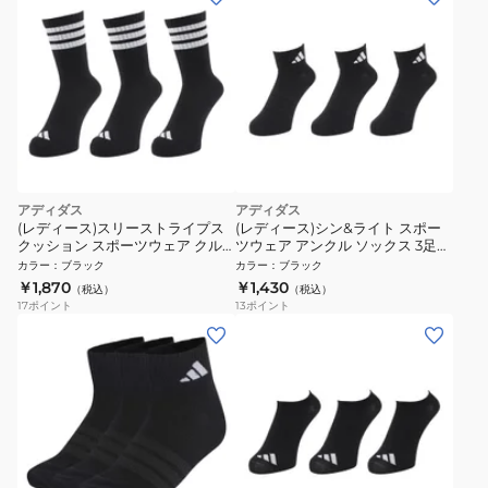
アディダス
アディダス
(レディース)スリーストライプス
(レディース)シン&ライト スポー
クッション スポーツウェア クル
ツウェア アンクル ソックス 3足組
ーソックス 3足組 UW730-
WH755-KC9613
カラー
：
ブラック
カラー
：
ブラック
KC9641
￥1,870
￥1,430
（税込）
（税込）
17
ポイント
13
ポイント