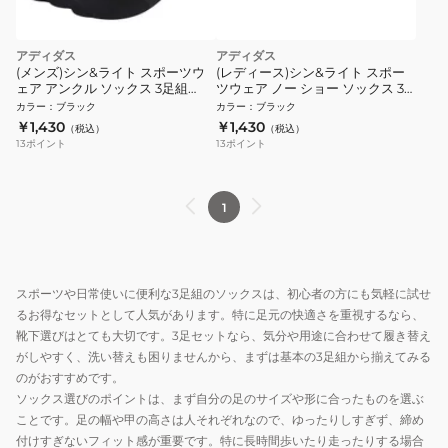
アディダス
アディダス
(メンズ)シン&ライト スポーツウ
(レディース)シン&ライト スポー
ェア アンクル ソックス 3足組
ツウェア ノー ショー ソックス 3
WH755-KC9613
足組 ZL141-KD6719
カラー
：
ブラック
カラー
：
ブラック
￥1,430
￥1,430
（税込）
（税込）
13
ポイント
13
ポイント
1
スポーツや日常使いに便利な3足組のソックスは、初心者の方にも気軽に試せ
るお得なセットとして人気があります。特に足元の快適さを重視するなら、
靴下選びはとても大切です。3足セットなら、気分や用途に合わせて履き替え
がしやすく、洗い替えも困りませんから、まずは基本の3足組から揃えてみる
のがおすすめです。
ソックス選びのポイントは、まず自分の足のサイズや形に合ったものを選ぶ
ことです。足の幅や甲の高さは人それぞれなので、ゆったりしすぎず、締め
付けすぎないフィット感が重要です。特に長時間歩いたり走ったりする場合