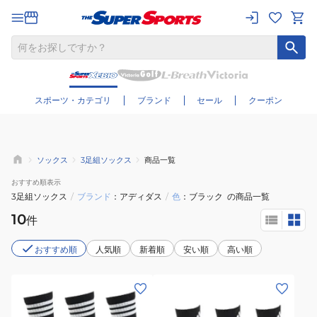
さらに絞り込む
スポーツ・カテゴリ
ブランド
セール
クーポン
ソックス
3足組ソックス
商品一覧
おすすめ
順表示
3足組ソックス
/
ブランド
アディダス
/
色
ブラック
の商品一覧
10
件
おすすめ順
人気順
新着順
安い順
高い順