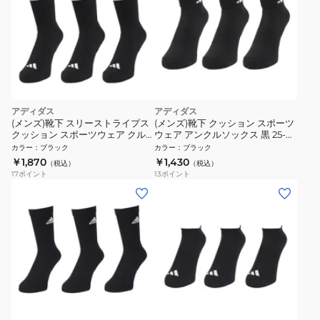
アディダス
アディダス
(メンズ)靴下 スリーストライプス
(メンズ)靴下 クッション スポーツ
クッション スポーツウェア クル
ウェア アンクルソックス 黒 25-
ーソックス 3足組 黒 25-30cm
27cm 28-30cm 3足組 DVT59-
カラー
：
ブラック
カラー
：
ブラック
UW730-KC9641 ソックス
KC96333足セット ソックス
￥1,870
￥1,430
（税込）
（税込）
17
ポイント
13
ポイント