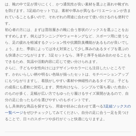
は、靴の中で足が滑りにくく、かつ通気性が良い素材を選ぶと蒸れや靴ずれ
を防げます。3足組のセットでは、素材や厚みが異なるバリエーションが含ま
れていることも多いので、それぞれの用途に合わせて使い分けるのも便利で
す。
初心者の方には、まずは普段履きの靴に合う形状のソックスを選ぶことをお
すすめします。例えばランニングやウォーキングなど、スポーツ用に使うな
ら、足の疲れを軽減するクッション性や抗菌防臭機能があるものが良いでし
ょう。また、季節によっては冷え対策として少し厚みのあるタイプを選ぶの
も快適さにつながります。3足セットなら、薄手と厚手を組み合わせることも
できるため、気温や活動内容に応じて使い分けられます。
さらに、子どもや女性向けにはデザインやカラーにも注目したいところで
す。かわいらしい柄や明るい色味が揃ったセットは、モチベーションアップ
にもつながりますし、着脱がしやすい素材や伸縮性のあるタイプは、子ども
の成長にも柔軟に対応します。男性向けなら、シンプルで落ち着いた色合い
のものが多く、足幅が広い方でもゆったり履けるサイズ展開があるので、自
分の足に合ったものを選びやすいのもポイントです。
もし具体的な商品を探すなら、用途や好みに合わせて選べる
3足組ソックスの
一覧ページ
をぜひチェックしてみてください。自分の足に合う一足を見つけ
ることで、日々のスポーツや歩行がぐっと快適になりますよ。