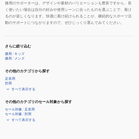
膝用のサポーターは、デザインや素材のバリエーションも豊富ですから、長
く使いたい場合は自分の好みや使用シーンに合ったものを選ぶことで、着け
るのが楽しくなります。快適に着け続けられることが、継続的なスポーツ活
動のサポートにつながりますので、ぜひじっくり選んでみてください。
さらに絞り込む
膝用
/
キッズ
膝用
/
メンズ
その他のカテゴリから探す
足首用
肘用
すべて表示する
その他のカテゴリのセール対象から探す
セール対象
/
足首用
セール対象
/
肘用
すべて表示する