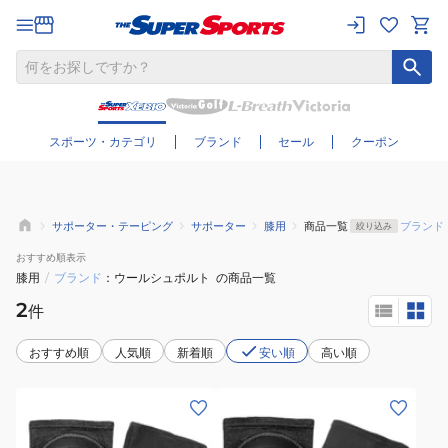
さらに絞り込む
スポーツ・カテゴリ
ブランド
セール
クーポン
サポーター・テーピング
サポーター
膝用
商品一覧
ブランド
絞り込み
おすすめ
順表示
膝用
/
ブランド
ウールシュポルト
の商品一覧
2
件
おすすめ順
人気順
新着順
安い順
高い順
(キ
(メ
ッ
ン