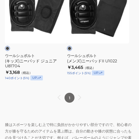
ズ)
ズ)
ニ
ニ
ー
ー
パ
パ
ブ
ッ
ッ
ラ
ド
ド
ッ
ク
ジ
II
ュ
U1022
ウールシュポルト
ウールシュポルト
ニ
(キッズ)ニーパッド ジュニア
(メンズ)ニーパッドII U1022
U81704
ア
￥3,465
（税込）
￥3,168
（税込）
UP
155
ポイント
(
5
%)
U81704
UP
140
ポイント
(
5
%)
1
膝はスポーツを楽しむ上で特に負担がかかりやすい部分ですので、初心者の
方が膝を守るためのアイテムを選ぶ際は、自分の動きや膝の状態に合ったも
のを見つけることが大切です。例えば、バレーボールのようにジャンプや素