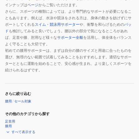
インナップは
ページ
からご覧いただけます。
さらに、スポーツの種類によっては、より専門的なサポートが必要になるこ
ともあります。例えば、水泳や競泳をされる方は、身体の動きを妨げずにサ
ポートしてくれる
スイム・競泳用サポーター
や、衝撃を和らげるための
パッ
ド
も検討してみると良いでしょう。腰以外の部分で気になるところがあれ
ば、足首や膝、肘用など様々な
サポーター全般
を活用し、体全体をバランス
よく守ることも大切です。
初めての腰用サポーターは、まずは自分の腰のサイズと用途に合ったものを
選び、無理のない範囲で試着してみることをおすすめします。適切なサポー
ターとともに運動を始めることで、安心感が生まれ、より楽しくスポーツを
続けられるはずです。
さらに絞り込む
腰用
/
セール対象
その他のカテゴリから探す
足首用
膝用
すべて表示する