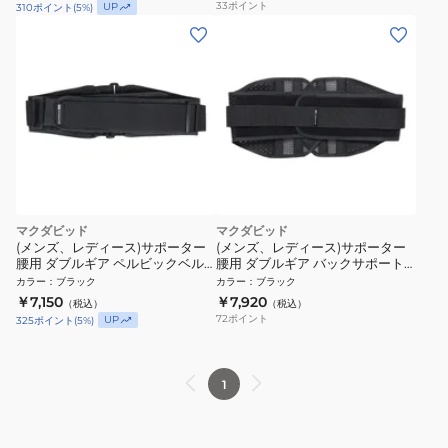
33
ポイント
UP
310
ポイント
(
5
%)
マクダビッド
マクダビッド
(メンズ、レディース)サポーター
(メンズ、レディース)サポーター
腰用 ダブルギア ペルビックベル
腰用 ダブルギア バックサポート
ト 黒 M-Lサイズ(75-115cm)
黒 S-Lサイズ(70-115cm) M492 腰
カラー
：
ブラック
カラー
：
ブラック
M490 腰 ミドルサポート
ハードサポート
￥7,150
￥7,920
（税込）
（税込）
72
ポイント
UP
325
ポイント
(
5
%)
1