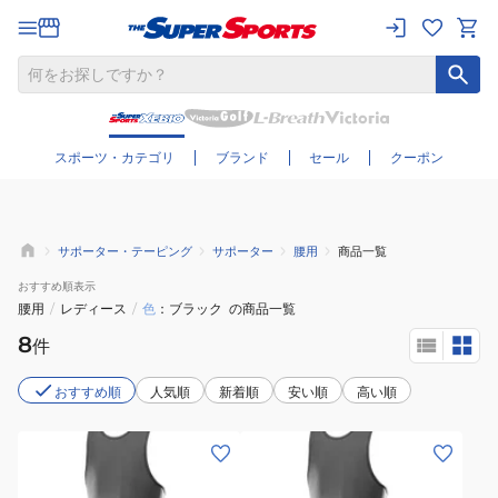
さらに絞り込む
スポーツ・カテゴリ
ブランド
セール
クーポン
サポーター・テーピング
サポーター
腰用
商品一覧
おすすめ
順表示
腰用
/
レディース
/
色
ブラック
の商品一覧
8
件
おすすめ順
人気順
新着順
安い順
高い順