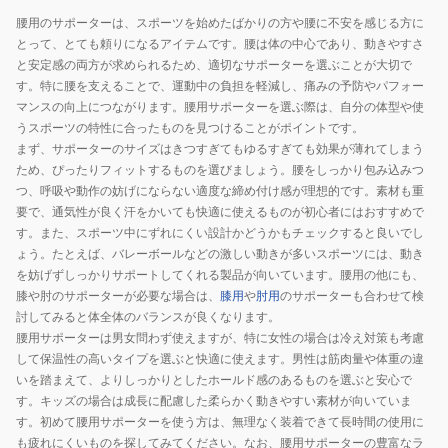
腰用のサポーターは、スポーツを始めたばかりの方や腰に不安を感じる方に
とって、とても頼りになるアイテムです。腰は体の中心であり、動きやすさ
と安定感の両方が求められるため、適切なサポーターを選ぶことが大切で
す。特に腰を支えることで、運動中の負担を軽減し、痛みの予防やパフォー
マンスの向上につながります。腰用サポーターを選ぶ際は、自分の体型や使
うスポーツの特性に合ったものを見つけることがポイントです。
まず、サポーターのサイズはきつすぎてもゆるすぎても効果が薄れてしまう
ため、ぴったりフィットするものを選びましょう。腰をしっかり包み込みつ
つ、呼吸や動作の妨げにならない適度な締め付け感が理想的です。素材も重
要で、通気性が良く汗をかいても快適に使えるものが初心者にはおすすめで
す。また、スポーツ中にずれにくい設計かどうかもチェックすると良いでし
ょう。たとえば、バレーボールなどの激しい動きが多いスポーツには、動き
を妨げずしっかりサポートしてくれる製品が向いています。腰用の他にも、
膝や肘のサポーターが必要な場合は、
膝用
や
肘用
のサポーターも合わせて検
討してみると体全体のバランスが良くなります。
腰用サポーターは男女問わず使えますが、特に女性の場合は冷え対策も考慮
して保温性の高いタイプを選ぶと快適に使えます。男性は筋肉量や体重の違
いを踏まえて、よりしっかりとしたホールド感のあるものを選ぶと安心で
す。キッズの場合は成長に配慮した柔らかく動きやすい素材が向いていま
す。初めて腰用サポーターを使う方は、無理なく装着できて長時間の使用に
も疲れにくいものを探してみてください。なお、腰用サポーターの豊富なラ