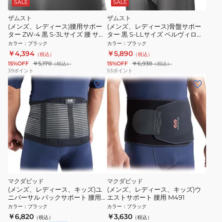
SALE
SALE
ザムスト
ザムスト
(メンズ、レディース)腰用サポー
(メンズ、レディース)骨盤サポー
ター ZW-4 黒 S-3Lサイズ 腰 サポ
ター 黒 S-LLサイズ ペルヴィロッ
ーター ソフト 通気性 速乾
ク ダイヤルタイプ 腰用サポータ
カラー
：
ブラック
カラー
：
ブラック
ー 骨盤 腰 サポーター
￥4,394
￥5,890
（税込）
（税込）
15%OFF
￥5,170
15%OFF
￥6,930
（税込）
（税込）
39
ポイント
53
ポイント
マクダビッド
マクダビッド
(メンズ、レディース、キッズ)ユ
(メンズ、レディース、キッズ)ウ
ニバーサル バックサポート 腰用
エストサポート 腰用 M491
M493
カラー
：
ブラック
カラー
：
ブラック
￥6,820
￥3,630
（税込）
（税込）