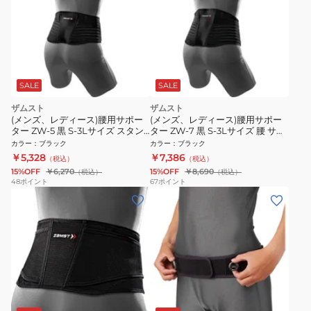
SALE
SALE
ザムスト
ザムスト
(メンズ、レディース)腰用サポー
(メンズ、レディース)腰用サポー
ター ZW-5 黒 S-3Lサイズ スタン
ター ZW-7 黒 S-3Lサイズ 腰 サポ
ダードタイプ 腰 骨盤 サポーター
ーター ハード 骨盤 固定 通気性
カラー
：
ブラック
カラー
：
ブラック
ミドル 薄手 軽量
￥5,328
￥7,386
（税込）
（税込）
15%OFF
￥6,270
15%OFF
￥8,690
（税込）
（税込）
48
ポイント
67
ポイント