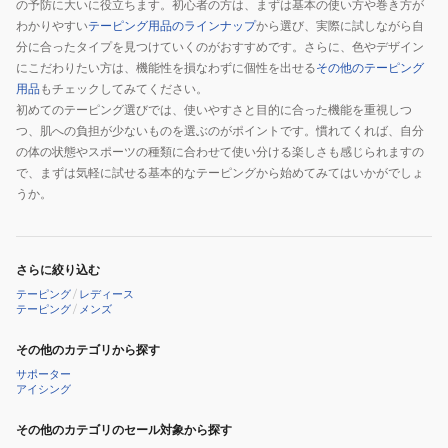
の予防に大いに役立ちます。初心者の方は、まずは基本の使い方や巻き方が
レ
ズ
わかりやすい
テーピング用品のラインナップ
から選び、実際に試しながら自
ギ
ラ
分に合ったタイプを見つけていくのがおすすめです。さらに、色やデザイン
ュ
イ
にこだわりたい方は、機能性を損なわずに個性を出せる
その他のテーピング
ラ
ト
用品
もチェックしてみてください。
ー
ク
初めてのテーピング選びでは、使いやすさと目的に合った機能を重視しつ
8
リ
つ、肌への負担が少ないものを選ぶのがポイントです。慣れてくれば、自分
の体の状態やスポーツの種類に合わせて使い分ける楽しさも感じられますの
ア
で、まずは気軽に試せる基本的なテーピングから始めてみてはいかがでしょ
レ
うか。
ギ
ュ
ラ
さらに絞り込む
ー
テーピング
/
レディース
10
テーピング
/
メンズ
その他のカテゴリから探す
サポーター
アイシング
その他のカテゴリのセール対象から探す