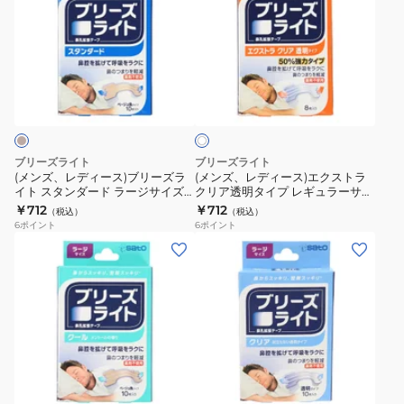
ズ、
ズ、
レ
レ
デ
デ
ィ
ィ
ク
ー
ー
リ
ス)
ス)
ア
ブ
エ
リ
ク
ブリーズライト
ブリーズライト
ー
ス
(メンズ、レディース)ブリーズラ
(メンズ、レディース)エクストラ
イト スタンダード ラージサイズ
クリア透明タイプ レギュラーサイ
ズ
ト
10枚入 ブリーズライトSTラージ
ズ 8枚入 ブリーズライトEXクリ
￥712
￥712
（税込）
（税込）
ラ
ラ
10
アレギュラー8
6
ポイント
6
ポイント
イ
ク
(メ
ト
リ
ン
ス
ア
ズ、
タ
透
レ
ン
明
デ
ダ
タ
ィ
ー
イ
ー
ド
プ
ス)