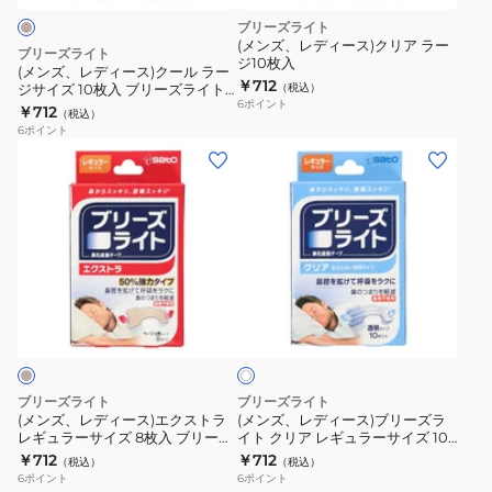
ラ
レ
ク
ブリーズライト
ー
ギ
ー
(メンズ、レディース)クリア ラー
ブリーズライト
ジ
ュ
ジ10枚入
ル
(メンズ、レディース)クール ラー
￥712
サ
ラ
ジサイズ 10枚入 ブリーズライト
（税込）
ラ
6
ポイント
クールラージ10マイ
￥712
イ
ー
（税込）
ー
6
ポイント
ズ
サ
ジ
(メ
(メ
10
イ
サ
ン
ン
枚
ズ
イ
ズ、
ズ、
入
8
ズ
レ
レ
ブ
枚
10
デ
デ
リ
入
枚
ィ
ィ
ー
ブ
ク
入
ー
ー
リ
ズ
リ
ブ
ス)
ス)
ア
ラ
ー
リ
エ
ブ
イ
ズ
ー
ク
リ
ブリーズライト
ブリーズライト
ト
ラ
ズ
ス
ー
(メンズ、レディース)エクストラ
(メンズ、レディース)ブリーズラ
ST
イ
ラ
レギュラーサイズ 8枚入 ブリーズ
イト クリア レギュラーサイズ 10
ト
ズ
ライトEX レギュラー8
枚入 ブリーズライトクリアレギュ
ラ
ト
￥712
￥712
イ
（税込）
（税込）
ラ
ラ
ラー10
6
ポイント
6
ポイント
ー
EX
ト