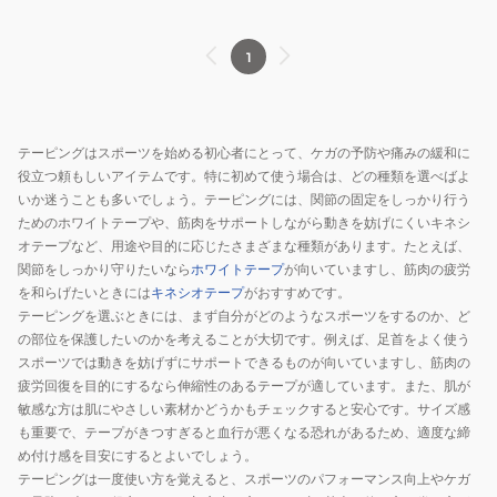
レ
イ
ジ
ク
ク
ギ
ト
10
リ
ー
ュ
ク
1
ア
ル
ラ
リ
レ
ラ
ー
ア
ギ
ー
サ
レ
ュ
テーピングはスポーツを始める初心者にとって、ケガの予防や痛みの緩和に
ジ
イ
ギ
役立つ頼もしいアイテムです。特に初めて使う場合は、どの種類を選べばよ
ラ
10
ズ
ュ
いか迷うことも多いでしょう。テーピングには、関節の固定をしっかり行う
ー
マ
8
ラ
ためのホワイトテープや、筋肉をサポートしながら動きを妨げにくいキネシ
8
イ
枚
ー
オテープなど、用途や目的に応じたさまざまな種類があります。たとえば、
入
サ
関節をしっかり守りたいなら
ホワイトテープ
が向いていますし、筋肉の疲労
を和らげたいときには
キネシオテープ
がおすすめです。
ブ
イ
テーピングを選ぶときには、まず自分がどのようなスポーツをするのか、ど
リ
ズ
の部位を保護したいのかを考えることが大切です。例えば、足首をよく使う
ー
10
スポーツでは動きを妨げずにサポートできるものが向いていますし、筋肉の
ズ
枚
疲労回復を目的にするなら伸縮性のあるテープが適しています。また、肌が
ラ
入
敏感な方は肌にやさしい素材かどうかもチェックすると安心です。サイズ感
イ
ブ
も重要で、テープがきつすぎると血行が悪くなる恐れがあるため、適度な締
ト
リ
め付け感を目安にするとよいでしょう。
テーピングは一度使い方を覚えると、スポーツのパフォーマンス向上やケガ
EX
ー