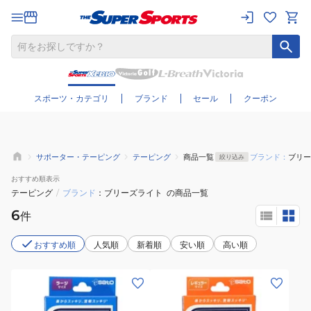
さらに絞り込む
スポーツ・カテゴリ
ブランド
セール
クーポン
サポーター・テーピング
テーピング
商品一覧
ブランド：
ブリー
絞り込み
おすすめ
順表示
テーピング
/
ブランド
ブリーズライト
の商品一覧
6
件
おすすめ順
人気順
新着順
安い順
高い順
(メ
(メ
ン
ン