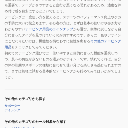
も重要で、テープがきつすぎると血行が悪くなる恐れがあるため、適度な締
め付け感を目安にするとよいでしょう。
テーピングは一度使い方を覚えると、スポーツのパフォーマンス向上やケガ
の予防に大いに役立ちます。初心者の方は、まずは基本の使い方や巻き方が
わかりやすい
テーピング用品のラインナップ
から選び、実際に試しながら自
分に合ったタイプを見つけていくのがおすすめです。さらに、色やデザイン
にこだわりたい方は、機能性を損なわずに個性を出せる
その他のテーピング
用品
もチェックしてみてください。
初めてのテーピング選びでは、使いやすさと目的に合った機能を重視しつ
つ、肌への負担が少ないものを選ぶのがポイントです。慣れてくれば、自分
の体の状態やスポーツの種類に合わせて使い分ける楽しさも感じられますの
で、まずは気軽に試せる基本的なテーピングから始めてみてはいかがでしょ
うか。
その他のカテゴリから探す
サポーター
アイシング
その他のカテゴリのセール対象から探す