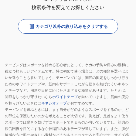
検索条件を変えてお探しください
カテゴリ以外の絞り込みをクリアする
テーピングはスポーツを始める初心者にとって、ケガの予防や痛みの緩和に
役立つ頼もしいアイテムです。特に初めて使う場合は、どの種類を選べばよ
いか迷うことも多いでしょう。テーピングには、関節の固定をしっかり行う
ためのホワイトテープや、筋肉をサポートしながら動きを妨げにくいキネシ
オテープなど、用途や目的に応じたさまざまな種類があります。たとえば、
関節をしっかり守りたいなら
ホワイトテープ
が向いていますし、筋肉の疲労
を和らげたいときには
キネシオテープ
がおすすめです。
テーピングを選ぶときには、まず自分がどのようなスポーツをするのか、ど
の部位を保護したいのかを考えることが大切です。例えば、足首をよく使う
スポーツでは動きを妨げずにサポートできるものが向いていますし、筋肉の
疲労回復を目的にするなら伸縮性のあるテープが適しています。また、肌が
敏感な方は肌にやさしい素材かどうかもチェックすると安心です。サイズ感