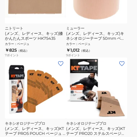
ニトリート
ミューラー
(メンズ、レディース、キッズ)膝
(メンズ、レディース、キッズ)キ
かんたんスポーツ HK75435
ネシオロジーテープ 50mm ベー
ジュ 27467
カラー
：
ベージュ
カラー
：
ベージュ
￥825
￥1,012
（税込）
（税込）
7
ポイント
9
ポイント
キネシオロジテーププロ
キネシオロジテーププロ
(メンズ、レディース、キッズ)KT
(メンズ、レディース、キッズ)KT
テープ PRO5 POUCH ベージュ 5
テープ PRO20 ステルスベージュ