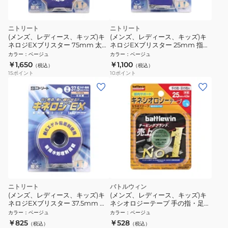
ニトリート
ニトリート
(メンズ、レディース、キッズ)キ
(メンズ、レディース、キッズ)キ
ネロジEXブリスター 75mm 太も
ネロジEXブリスター 25mm 指・
も・背中用 NKEXBP75
首用 2巻入り NKEXBP25
カラー
：
ベージュ
カラー
：
ベージュ
￥1,650
￥1,100
（税込）
（税込）
15
ポイント
10
ポイント
ニトリート
バトルウィン
(メンズ、レディース、キッズ)キ
(メンズ、レディース、キッズ)キ
ネロジEXブリスター 37.5mm ひ
ネシオロジーテープ 手の指・足の
ざ・肩用 NKEXBP37
指用 SE-25H
カラー
：
ベージュ
カラー
：
ベージュ
￥825
￥528
（税込）
（税込）