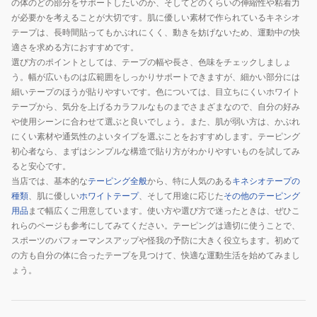
の体のどの部分をサポートしたいのか、そしてどのくらいの伸縮性や粘着力
が必要かを考えることが大切です。肌に優しい素材で作られているキネシオ
テープは、長時間貼ってもかぶれにくく、動きを妨げないため、運動中の快
適さを求める方におすすめです。
選び方のポイントとしては、テープの幅や長さ、色味をチェックしましょ
う。幅が広いものは広範囲をしっかりサポートできますが、細かい部分には
細いテープのほうが貼りやすいです。色については、目立ちにくいホワイト
テープから、気分を上げるカラフルなものまでさまざまなので、自分の好み
や使用シーンに合わせて選ぶと良いでしょう。また、肌が弱い方は、かぶれ
にくい素材や通気性のよいタイプを選ぶことをおすすめします。テーピング
初心者なら、まずはシンプルな構造で貼り方がわかりやすいものを試してみ
ると安心です。
当店では、基本的な
テーピング全般
から、特に人気のある
キネシオテープの
種類
、肌に優しい
ホワイトテープ
、そして用途に応じた
その他のテーピング
用品
まで幅広くご用意しています。使い方や選び方で迷ったときは、ぜひこ
れらのページも参考にしてみてください。テーピングは適切に使うことで、
スポーツのパフォーマンスアップや怪我の予防に大きく役立ちます。初めて
の方も自分の体に合ったテープを見つけて、快適な運動生活を始めてみまし
ょう。