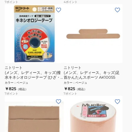
7
ポイント
4
ポイント
ニトリート
ニトリート
(メンズ、レディース、キッズ)撥
(メンズ、レディース、キッズ)足
水キネシオロジーテープ (ひざ・
首かんたんスポーツ AK10055
肩用) 37.5mm NKHBP37
カラー
：
ベージュ
カラー
：
ベージュ
￥825
￥825
（税込）
（税込）
7
ポイント
7
ポイント