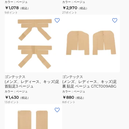
枚入 KTPR5/SBE
20枚入 KTPR20/SBE
カラー
：
ベージュ
カラー
：
ベージュ
￥1,078
￥2,970
（税込）
（税込）
9
ポイント
27
ポイント
ゴンテックス
ゴンテックス
(メンズ、レディース、キッズ)足
(メンズ、レディース、キッズ)足
首貼足3 ベージュ
裏 貼足 ベージュ GTCT009ABG
カラー
：
ベージュ
カラー
：
ベージュ
￥1,430
￥880
（税込）
（税込）
13
ポイント
8
ポイント