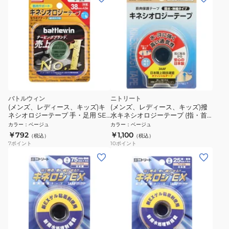
バトルウィン
ニトリート
(メンズ、レディース、キッズ)キ
(メンズ、レディース、キッズ)撥
ネシオロジーテープ 手・足用 SE-
水キネシオロジーテープ (指・首
38H
用) 25mm+2 NKHBP25
カラー
：
ベージュ
カラー
：
ベージュ
￥792
￥1,100
（税込）
（税込）
7
ポイント
10
ポイント