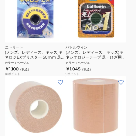
ニトリート
バトルウィン
(メンズ、レディース、キッズ)キ
(メンズ、レディース、キッズ)キ
ネロジEXブリスター 50mm 足・
ネシオロジーテープ 足・ひざ用
腰用 NKEXBP50
SE-50H
カラー
：
ベージュ
カラー
：
ベージュ
￥1,100
￥1,045
（税込）
（税込）
10
ポイント
9
ポイント