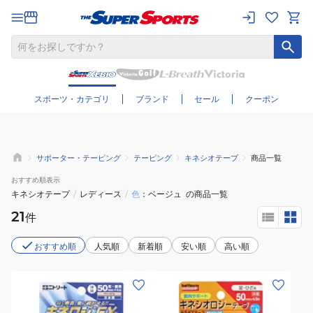
さらに絞り込む
スポーツ・カテゴリ
ブランド
セール
クーポン
サポーター・テーピング
テーピング
キネシオテープ
商品一覧
おすすめ
順表示
キネシオテープ
/
レディース
/
色
ベージュ
の商品一覧
21
件
おすすめ順
人気順
新着順
安い順
高い順