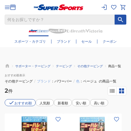
さらに絞り込む
スポーツ・カテゴリ
ブランド
セール
クーポン
サポーター・テーピング
テーピング
その他テーピング
商品一覧
おすすめ
順表示
その他テーピング
/
ブランド
パワーバー
/
色
ベージュ
の商品一覧
2
件
おすすめ順
人気順
新着順
安い順
高い順