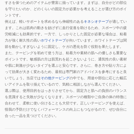
すさを保つためのアイテムが豊富に揃っています。まずは、自分がどの部位
を守りたいのか、どのくらいの固定力が必要かを考えることが選び方のポイ
ントです。
例えば、軽いサポートを求めるなら伸縮性のある
キネシオテープ
が適してい
ます。これは筋肉の動きを妨げずに血行促進を助けるため、スポーツ中の疲
労軽減にも効果的です。一方で、しっかりとした固定が必要な場合は、粘着
力が強く耐久性の高い
ホワイトテープ
が向いています。ホワイトテープは関
節を動かしすぎないように固定し、ケガの悪化を防ぐ役割を果たします。
また、テーピングを初めて使う方は、粘着力や素材の肌への優しさも重要な
ポイントです。敏感肌の方は肌荒れを起こさないように、通気性の良い素材
や肌に刺激が少ないタイプを選ぶと安心です。さらに、巻き方や貼り方によ
って効果が大きく変わるため、最初は専門家のアドバイスを参考にすると良
いでしょう。当店では
その他テーピング
の中でも、用途や部位に応じた幅広
いアイテムを取り揃えているので、気軽に相談しながら選んでください。
選ぶ際は、使用目的をはっきりさせてから、固定力と肌への負担のバランス
を意識すると失敗が少なくなります。スポーツの種類やご自身の体の特徴に
合わせて、柔軟に使い分けることも大切です。正しいテーピングを使えば、
怪我の予防だけでなくパフォーマンスの向上にもつながるので、ぜひ自分に
合った一品を見つけてください。